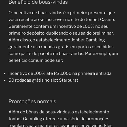
Benefício de boas-vindas
O incentivo de boas-vindas é o primeiro presente que
você recebe ao se inscrever no site do Jonbet Casino.
Geralmente contém um incentivo de 100% no seu
primeiro depósito, duplicando o seu saldo preliminar.
Além disso, o estabelecimento Jonbet Gambling
geralmente usa rodadas grátis em portos escolhidos
como parte do pacote de boas-vindas. Por exemplo, um
benefício comum pode ser:
Incentivo de 100% até R$ 1.000 na primeira entrada
50 rodadas grátis no slot Starburst
Promoções normais
Além do bônus de boas-vindas, o estabelecimento
Jonbet Gambling oferece uma série de promoções
regulares para manter os jogadores envolvidos. Eles