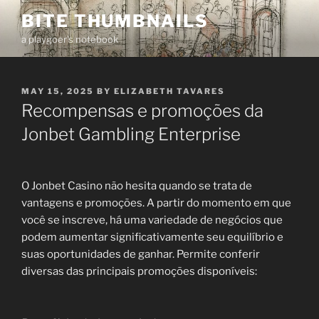
Skip
BITE THUMBNAILS
to
a playgoer's notebook
content
POSTED
MAY 15, 2025
BY
ELIZABETH TAVARES
ON
Recompensas e promoções da
Jonbet Gambling Enterprise
O Jonbet Casino não hesita quando se trata de
vantagens e promoções. A partir do momento em que
você se inscreve, há uma variedade de negócios que
podem aumentar significativamente seu equilíbrio e
suas oportunidades de ganhar. Permite conferir
diversas das principais promoções disponíveis: