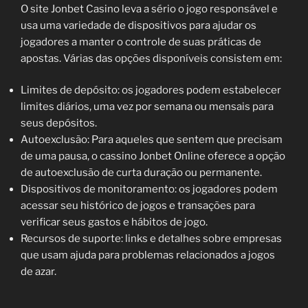
O site Jonbet Casino leva a sério o jogo responsável e
usa uma variedade de dispositivos para ajudar os
jogadores a manter o controle de suas práticas de
apostas. Várias das opções disponíveis consistem em:
Limites de depósito: os jogadores podem estabelecer
limites diários, uma vez por semana ou mensais para
seus depósitos.
Autoexclusão: Para aqueles que sentem que precisam
de uma pausa, o cassino Jonbet Online oferece a opção
de autoexclusão de curta duração ou permanente.
Dispositivos de monitoramento: os jogadores podem
acessar seu histórico de jogos e transações para
verificar seus gastos e hábitos de jogo.
Recursos de suporte: links e detalhes sobre empresas
que usam ajuda para problemas relacionados a jogos
de azar.