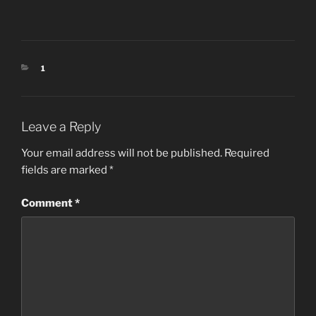
CATEGORIES
1
Leave a Reply
Your email address will not be published.
Required
fields are marked
*
Comment
*