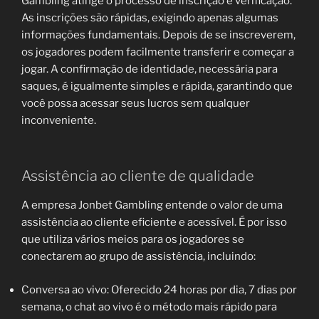
Gambling atinge o processo de inscrição e verificação.
As inscrições são rápidas, exigindo apenas algumas
informações fundamentais. Depois de se inscreverem,
os jogadores podem facilmente transferir e começar a
jogar. A confirmação de identidade, necessária para
saques, é igualmente simples e rápida, garantindo que
você possa acessar seus lucros sem qualquer
inconveniente.
Assistência ao cliente de qualidade
A empresa Jonbet Gambling entende o valor de uma
assistência ao cliente eficiente e acessível. É por isso
que utiliza vários meios para os jogadores se
conectarem ao grupo de assistência, incluindo:
Conversa ao vivo: Oferecido 24 horas por dia, 7 dias por
semana, o chat ao vivo é o método mais rápido para