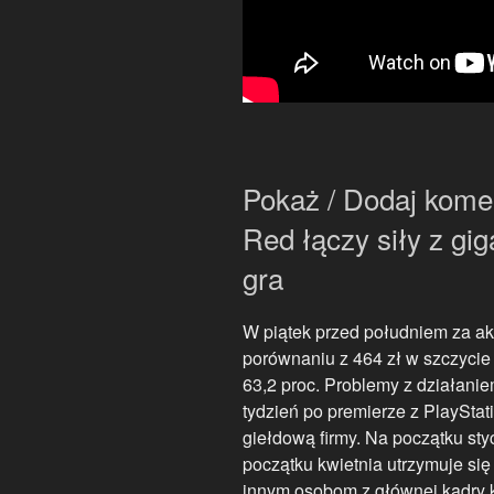
Pokaż / Dodaj kome
Red łączy siły z g
gra
W piątek przed południem za ak
porównaniu z 464 zł w szczycie
63,2 proc. Problemy z działanie
tydzień po premierze z PlaySta
giełdową firmy. Na początku styc
początku kwietnia utrzymuje się
innym osobom z głównej kadry k