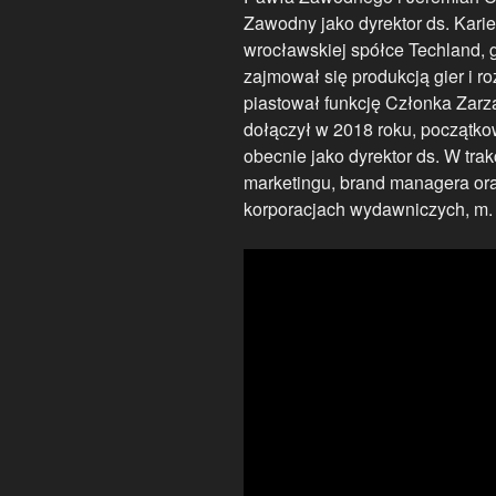
Zawodny jako dyrektor ds. Kar
wrocławskiej spółce Techland, 
zajmował się produkcją gier i r
piastował funkcję Członka Za
dołączył w 2018 roku, początko
obecnie jako dyrektor ds. W trak
marketingu, brand managera ora
korporacjach wydawniczych, m.