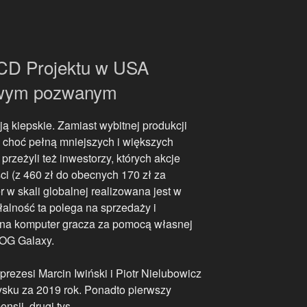
CD Projektu w USA
wym pozwanym
ją kiepskie. Zamiast wybitnej produkcji
, choć pełną mniejszych i większych
rzeżyli też inwestorzy, których akcje
ci (z 460 zł do obecnych 170 zł za
r w skali globalnej realizowana jest w
lność ta polega na sprzedaży i
 na komputer gracza za pomocą własnej
GOG Galaxy.
rezesi Marcin Iwiński i Piotr Nielubowicz
 zysku za 2019 rok. Ponadto pierwszy
nsji, drugi tys.