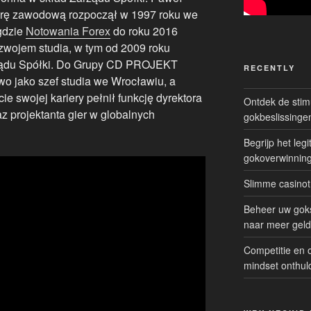
ierę zawodową rozpoczął w 1997 roku we
gdzie
Notowania Forex
do roku 2016
ozwojem studia, w tym od 2009 roku
rządu Spółki. Do Grupy CD PROJEKT
RECENTLY
wo jako szef studia we Wrocławiu, a
cie swojej kariery pełnił funkcję dyrektora
Ontdek de sti
z projektanta gier w globalnych
gokbeslissinge
Begrijp het le
gokoverwinnin
Slimme casinot
Beheer uw goks
naar meer geld
Competitie en 
mindset onthul