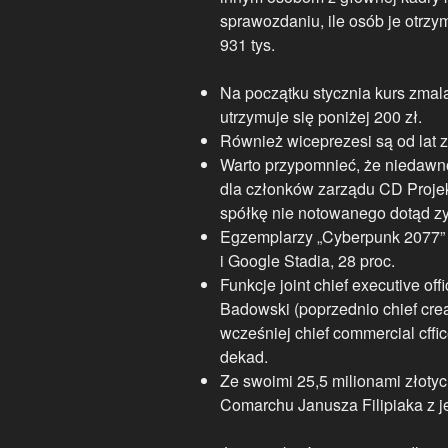
sprawozdaniu, ile osób je otrz
931 tys.
Na początku stycznia kurs zmala
utrzymuje się poniżej 200 zł.
Również wiceprezesi są od lat z
Warto przypomnieć, że niedawn
dla członków zarządu CD Proje
spółkę nie notowanego dotąd z
Egzemplarzy „Cyberpunk 2077”
i Google Stadia, 28 proc.
Funkcje joint chief executive of
Badowski (poprzednio chief crea
wcześniej chief commercial cffi
dekad.
Ze swoimi 25,5 milionami złoty
Comarchu Janusza Filipiaka z j