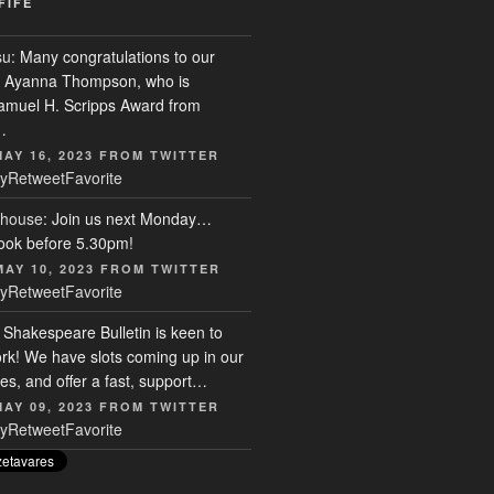
FIFE
su
: Many congratulations to our
r, Ayanna Thompson, who is
Samuel H. Scripps Award from
…
MAY 16, 2023
FROM
TWITTER
y
Retweet
Favorite
house
: Join us next Monday…
ook before 5.30pm!
MAY 10, 2023
FROM
TWITTER
y
Retweet
Favorite
: Shakespeare Bulletin is keen to
rk! We have slots coming up in our
s, and offer a fast, support…
MAY 09, 2023
FROM
TWITTER
y
Retweet
Favorite