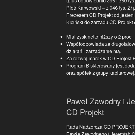
(plus odpowiednio 396 i 360 ty
Piotr Karwowski – z 946 tys. Zł 
Prezesem CD Projekt od jesieni
Kiciński do zarządu CD Projekt 
Miał zysk netto niższy o 2 proc.
Współodpowiada za długofalową 
działań i zarządzanie nią.
Za rozwój marek w CD Projekt Re
Program B skierowany jest dod
oraz spółek z grupy kapitałowej
Paweł Zawodny i Je
CD Projekt
Rada Nadzorcza CD PROJEKT p
Pawła Zawodnego i Jeremiah C