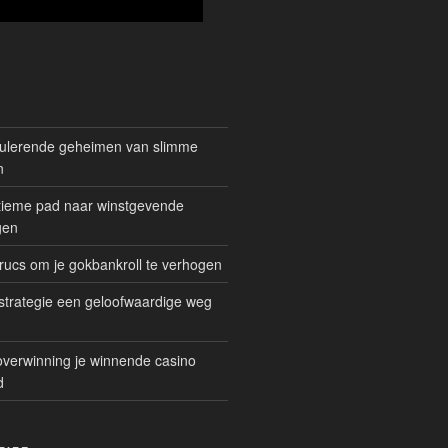
mulerende geheimen van slimme
n
gitieme pad naar winstgevende
gen
rucs om je gokbankroll te verhogen
trategie een geloofwaardige weg
overwinning je winnende casino
d