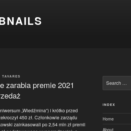
BNAILS
H TAVARES
Search
le zarabia premie 2021
for:
rzedaż
INDEX
uniwersum „Wiedźmina”) i krótko przed
ekroczył 450 zł. Członkowie zarządu
Home
wski zainkasowali po 2,54 mln zł premii
About