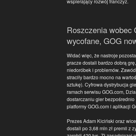
wspierający rozwój franczyz.
Roszczenia wobec 
wycofane, GOG no
Widać więc, że nastroje pozosta
gracze dostali bardzo dobrą grę
niedoróbek i problemów. Zawód p
straciły bardzo mocno na wartoś
sztukę). Cyfrowa dystrybucja gie
ramach serwisu GOG.com, Działa
dostarczaniu gier bezpośrednio
platformy GOG.com i aplikacji 
Prezes Adam Kiciński oraz wicep
dostali po 3,68 mln zł premii z
zarobił 420 tys. Zł zasadniczej pe