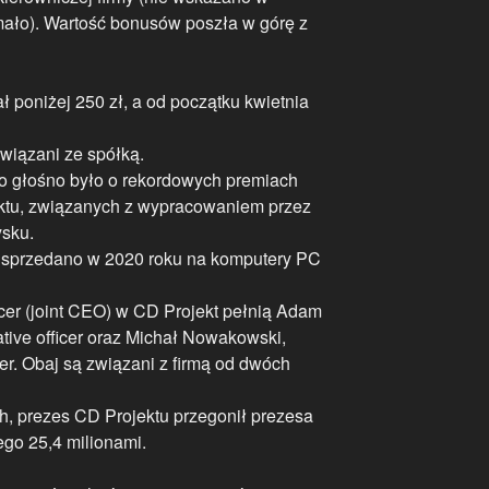
ymało). Wartość bonusów poszła w górę z
ł poniżej 250 zł, a od początku kwietnia
wiązani ze spółką.
o głośno było o rekordowych premiach
ktu, związanych z wypracowaniem przez
ysku.
 sprzedano w 2020 roku na komputery PC
ficer (joint CEO) w CD Projekt pełnią Adam
tive officer oraz Michał Nowakowski,
cer. Obaj są związani z firmą od dwóch
ch, prezes CD Projektu przegonił prezesa
ego 25,4 milionami.