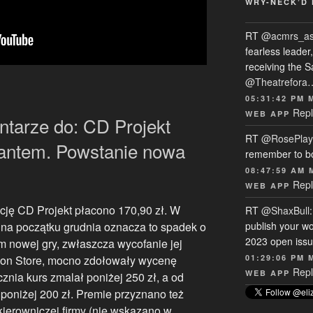
WRY-NECK’D 
RT
@acmrs_a
fearless leade
receiving the 
@Theatrefora
05:31:42 PM 
Repl
WEB APP
ntarze do: CD Projekt
RT
@RosePlay
igantem. Powstanie nowa
remember to b
08:47:59 AM 
Repl
WEB APP
cję CD Projekt płacono 170,90 zł. W
RT
@ShaxBull
 na początku grudnia oznacza to spadek o
publish your wo
2023 open issue
m nowej gry, zwłaszcza wycofanie jej
tion Store, mocno zdołowały wycenę
01:29:06 PM 
Repl
WEB APP
znia kurs zmalał poniżej 250 zł, a od
 poniżej 200 zł. Premie przyznano też
ierowniczej firmy (nie wskazano w