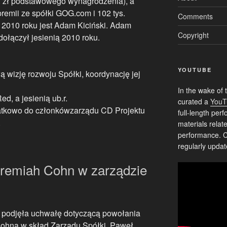
s. zł podstawowego wynagrodzenia), a
premii ze spółki GOG.com i 102 tys.
Comments
 2010 roku jest Adam Kiciński. Adam
Copyright
dołączył jesienią 2010 roku.
YOUTUBE
wizję rozwoju Spółki, koordynację jej
In the wake of 
d, a jesienią ub.r.
curated a
YouT
atkowo do członkówzarządu CD Projektu
full-length pe
.
materials relat
performance. C
regularly updat
remiah Cohn w zarządzie
odjęła uchwałę dotyczącą powołania
ohna w skład Zarządu Spółki. Paweł