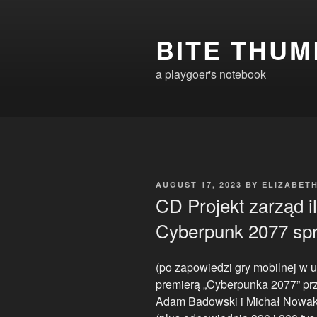
Skip
to
BITE THUM
content
a playgoer's notebook
POSTED
AUGUST 17, 2023
BY
ELIZABET
ON
CD Projekt zarząd i
Cyberpunk 2077 sp
(po zapowiedzi gry mobilnej w 
premierą „Cyberpunka 2077” prz
Adam Badowski i Michał Nowako