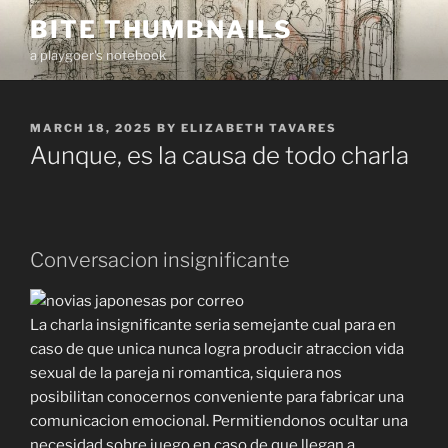
Skip
BITE THUMBNAILS
to
a playgoer's notebook
content
POSTED
MARCH 18, 2025
BY
ELIZABETH TAVARES
ON
Aunque, es la causa de todo charla
Conversacion insignificante
La charla insignificante seria semejante cual para en
caso de que unica nunca logra producir atraccion vida
sexual de la pareja ni romantica, siquiera nos
posibilitan conocernos conveniente para fabricar una
comunicacion emocional. Permitiendonos ocultar una
necesidad sobre juego en caso de que llegan a