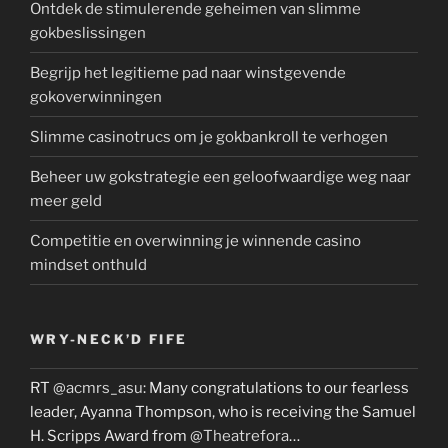
Ontdek de stimulerende geheimen van slimme
gokbeslissingen
Begrijp het legitieme pad naar winstgevende
gokoverwinningen
Slimme casinotrucs om je gokbankroll te verhogen
Beheer uw gokstrategie een geloofwaardige weg naar
meer geld
Competitie en overwinning je winnende casino
mindset onthuld
WRY-NECK’D FIFE
RT
@acmrs_asu
: Many congratulations to our fearless
leader, Ayanna Thompson, who is receiving the Samuel
H. Scripps Award from
@Theatrefora
…