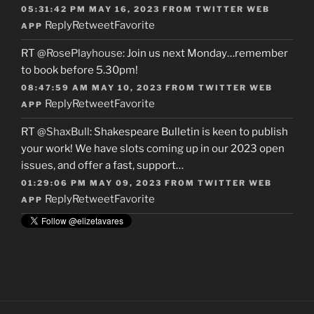
05:31:42 PM MAY 16, 2023
FROM
TWITTER WEB
Reply
Retweet
Favorite
APP
RT
@RosePlayhouse
: Join us next Monday…remember
to book before 5.30pm!
08:47:59 AM MAY 10, 2023
FROM
TWITTER WEB
Reply
Retweet
Favorite
APP
RT
@ShaxBull
: Shakespeare Bulletin is keen to publish
your work! We have slots coming up in our 2023 open
issues, and offer a fast, support…
01:29:06 PM MAY 09, 2023
FROM
TWITTER WEB
Reply
Retweet
Favorite
APP