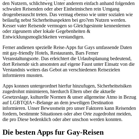
den Nutzern, schlichtweg Unter anderem einfach anhand folgenden
schwulen Reisenden oder aber Einheimischen rein Umgang
drogenberauscht treten. Das vermag ebenso wie unter sozialen wie
beilaufig nebst Sicherheitsaspekten bei gro?em Nutzen werden.
Kesser vater Reisende vermogen so Gleichgesinnte kennenlernen
oder zigeunern uber lokale Gegebenheiten &
Entwicklungsmoglichkeiten verstandigen.
Ferner andienen spezielle Reise-Apps fur Gays umfassende Daten
mit gay-friendly Hotels, Restaurants, Bars Ferner
Veranstaltungsorte. Das erleichtert die Urlaubsplanung bedeutend,
dort Reisende sich ansonsten auf eigene Faust unter Einsatz von die
Verstandnis weiters das Gebot an verschiedenen Reisezielen
informieren mussten.
Apps konnen untergeordnet hierfur hinzufugen, Sicherheitsrisiken
zugedrohnt minimieren, hierdurch Eltern uber die aktuelle
Gesetzeslage, kulturelle Normen & unser allgemeine Atmo in Bezug
auf LGBTQIA+-Belange an dem jeweiligen Destination
informieren. Unser Bewusstsein pro unser Faktoren kann Reisenden
fordern, bestimmte Situationen oder aber Orte zugedrohnt meiden,
die pro Diese bedenklich oder aber unschon werden konnten.
Die besten Apps fur Gay-Reisen