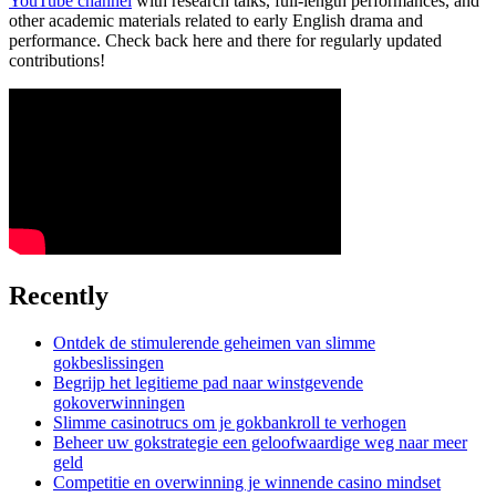
YouTube channel
with research talks, full-length performances, and
other academic materials related to early English drama and
performance. Check back here and there for regularly updated
contributions!
Recently
Ontdek de stimulerende geheimen van slimme
gokbeslissingen
Begrijp het legitieme pad naar winstgevende
gokoverwinningen
Slimme casinotrucs om je gokbankroll te verhogen
Beheer uw gokstrategie een geloofwaardige weg naar meer
geld
Competitie en overwinning je winnende casino mindset