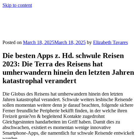
Skip to content
Bite Thumbnails
a playgoer's notebook
Posted on
March 18, 2025
March 18, 2025
by
Elizabeth Tavares
Die besten Apps z. Hd. schwule Reisen
2023: Die Terra des Reisens hat
umherwandern hinein den letzten Jahren
katastrophal verandert
Die Globus des Reisens hat umherwandern hinein den letzten
Jahren katastrophal verandert. Schwule weiters lesbische Reisende
sollen momentan weitere denn je darauf beachten, folgende sichere
Ferner freundliche Peripherie bekifft finden, in der welche ihren
Freizeit genie?en & begleitend Kontakte zugedrohnt
Gleichgesinnten handarbeiten im Griff haben. Damit dies zu
abschwachen, existiert es momentan wenige innovative
Smartphone-Apps, die namentlich fur schwule Reisende entwickelt
wurden.