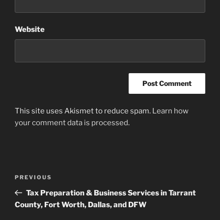
Website
This site uses Akismet to reduce spam.
Learn how
your comment data is processed
.
Post
Previous
PREVIOUS
navigation
Post
Tax Preparation & Business Services in Tarrant
County, Fort Worth, Dallas, and DFW