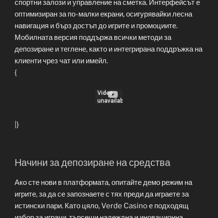
спортни залози и управление на сметка. Интерфейсът е
оптимизиран за по-малки екрани, осигурявайки лесна
навигация и бърз достъп до игрите и промоциите.
Мобилната версия поддържа всички методи за
депозиране и теглене, както и интегрирана поддръжка на
клиенти чрез чат или имейл.
{
|}
Начини за депозиране на средства
Ако сте нови в платформата, опитайте демо режим на
игрите, за да се запознаете с тях преди да играете за
истински пари. Като цяло, Verde Casino е подходящ
избор за играчи, търсещи надеждна и иновационна