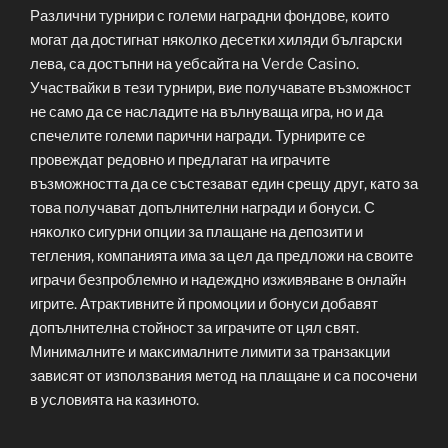
Различни турнири с големи наградни фондове, които
могат да достигнат няколко десетки хиляди български
лева, са достъпни на уебсайта на Verde Casino.
Участвайки в тези турнири, вие получавате възможност
не само да се насладите на вълнуваща игра, но и да
спечелите големи парични награди. Турнирите се
провеждат редовно и предлагат на играчите
възможността да се състезават един срещу друг, като за
това получават допълнителни награди и бонуси. С
няколко сигурни опции за плащане на депозити и
тегления, компанията има за цел да предложи на своите
играчи безпроблемно и надеждно изживяване в онлайн
игрите. Атрактивните й промоции и бонуси добавят
допълнителна стойност за играчите от цял свят.
Минималните и максималните лимити за транзакции
зависят от използвания метод на плащане и са посочени
в условията на казиното.