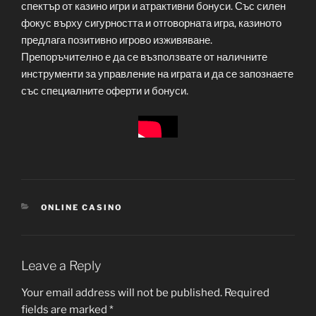
спектър от казино игри и атрактивни бонуси. Със силен
фокус върху сигурността и отговорната игра, казиното
предлага позитивно игрово изживяване.
Препоръчително е да се възползвате от наличните
инструменти за управление на играта и да се запознаете
със специалните оферти и бонуси.
CATEGORIES
ONLINE CASINO
Leave a Reply
Your email address will not be published.
Required
fields are marked
*