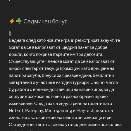
Седмичен бонус
|}
Веднага след като новите играчи регистрират акаунт, те
могат да се възползват от щедрия пакет за добре
дошли, който покрива първите им три депозита.
Съществуващите членове могат да се възползват от
широк спектър от текущи промоции, като връщане на
пари при загуба, бонуси за презареждане, безплатни
завъртания и участие в изгодни турнири. Casino Verde
bg работи с водещи доставчици на казино игри, за да
осигури висококачествено и разнообразно игрово
изживяване. Сред тях са индустриални гиганти като
NetEnt, Pateplay, Microgaming и Playtech, които са
известни със своите иновативни и ангажиращи игри.
Сътрудничеството с такива утвърдени имена позволява