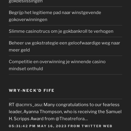
gokbeslissingen
Begrijp het legitieme pad naar winstgevende
gokoverwinningen
Slimme casinotrucs om je gokbankroll te verhogen
Beheer uw gokstrategie een geloofwaardige weg naar
meer geld
Competitie en overwinning je winnende casino
mindset onthuld
WRY-NECK’D FIFE
RT
@acmrs_asu
: Many congratulations to our fearless
leader, Ayanna Thompson, who is receiving the Samuel
H. Scripps Award from
@Theatrefora
…
05:31:42 PM MAY 16, 2023
FROM
TWITTER WEB