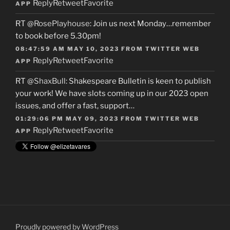
Reply
Retweet
Favorite
APP
RT
@RosePlayhouse
: Join us next Monday…remember
to book before 5.30pm!
08:47:59 AM MAY 10, 2023
FROM
TWITTER WEB
Reply
Retweet
Favorite
APP
RT
@ShaxBull
: Shakespeare Bulletin is keen to publish
your work! We have slots coming up in our 2023 open
issues, and offer a fast, support…
01:29:06 PM MAY 09, 2023
FROM
TWITTER WEB
Reply
Retweet
Favorite
APP
Proudly powered by WordPress