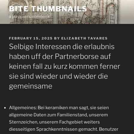
Skip
BITE THUMBNAILS
to
a playgoer's notebook
content
POSTED
FEBRUARY 15, 2025
BY
ELIZABETH TAVARES
ON
Selbige Interessen die erlaubnis
haben uff der Partnerborse auf
keinen fall zu kurz kommen ferner
sie sind wieder und wieder die
gemeinsame
Allgemeines: Bei keramiken man sagt, sie seien
allgemeine Daten zum Familienstand, unserem
Sternzeichen, unserem Fachgebiet weiters
diesseitigen Sprachkenntnissen gemacht. Benutzer