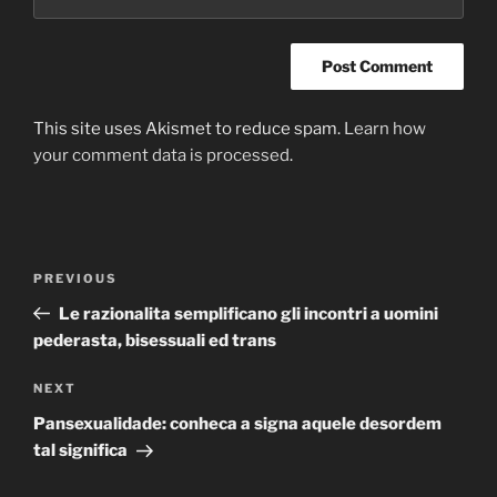
This site uses Akismet to reduce spam.
Learn how
your comment data is processed
.
Post
Previous
PREVIOUS
navigation
Post
Le razionalita semplificano gli incontri a uomini
pederasta, bisessuali ed trans
Next
NEXT
Post
Pansexualidade: conheca a signa aquele desordem
tal significa