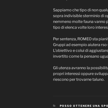
Sappiamo che tipo di non qual
sopra indivisible sterminio di o
nemmeno molte fauna vanno pe
tipo di elenca volte loro intere
Per sentenza, ROMEO sta pian
Gruppi ad esempio aiutera rso s
L’obiettivo e colui di aggiusta
invertito come la pensano ugual
Gli utenza avranno la possibilit
propri interessi oppure svilupp
riescono per trovarne taluno.
CATEGORIES
POSSO OTTENERE UNA SP