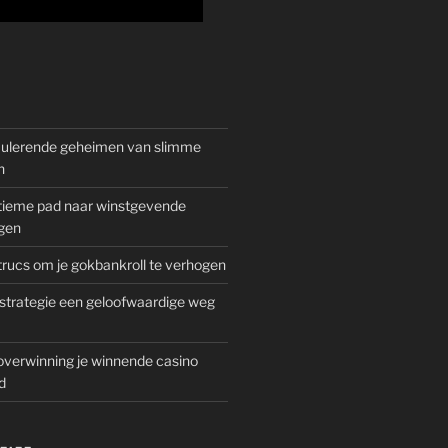
mulerende geheimen van slimme
n
gitieme pad naar winstgevende
gen
rucs om je gokbankroll te verhogen
trategie een geloofwaardige weg
overwinning je winnende casino
d