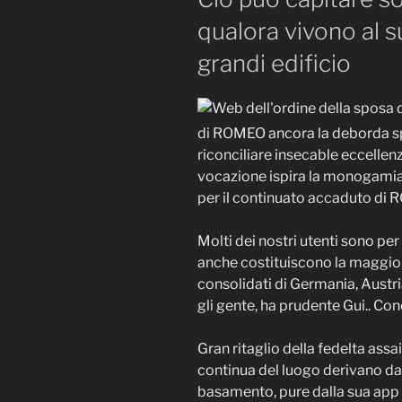
qualora vivono al s
grandi edificio
di ROMEO ancora la deborda s
riconciliare insecable eccellen
vocazione ispira la monogamia de
per il continuato accaduto di
Molti dei nostri utenti sono per n
anche costituiscono la maggior
consolidati di Germania, Austria
gli gente, ha prudente Gui.. Co
Gran ritaglio della fedelta ass
continua del luogo derivano dal
basamento, pure dalla sua app t