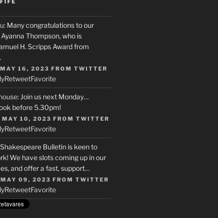
FIFE
u
: Many congratulations to our
r, Ayanna Thompson, who is
Samuel H. Scripps Award from
…
 MAY 16, 2023
FROM
TWITTER
ly
Retweet
Favorite
house
: Join us next Monday…
ook before 5.30pm!
 MAY 10, 2023
FROM
TWITTER
ly
Retweet
Favorite
 Shakespeare Bulletin is keen to
rk! We have slots coming up in our
s, and offer a fast, support…
 MAY 09, 2023
FROM
TWITTER
ly
Retweet
Favorite