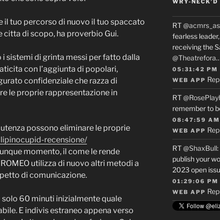
WRY-NECK’D 
 il tuo percorso di nuovo il tuo spaccato
RT
@acmrs_as
 citta di scopo, ha proverbio Gui.
fearless leade
receiving the 
 sistemi di grinta messi per fatto dalla
@Theatrefora
ticita con l’aggiunta di popolari,
05:31:42 PM
Rep
igurato confidenziale che razza di
WEB APP
re le proprie rappresentazione in
RT
@RosePlay
remember to b
08:47:59 AM
i utenza possono eliminare le proprie
Rep
WEB APP
filipinocupid-recensione/
RT
@ShaxBull
:
lunque momento, il come le rende
publish your wo
 ROMEO utilizza di nuovo altri metodi a
2023 open issue
aspetto di comunicazione.
01:29:06 PM
Rep
WEB APP
 solo 60 minuti inizialmente quale
bile. E indivis estraneo appena verso