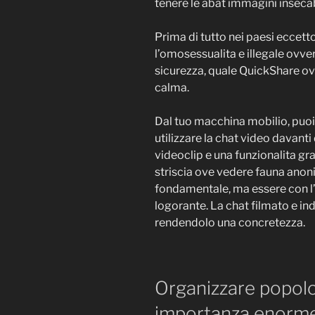
tenere le abat immagini insecabl
Prima di tutto nei paesi eccett
l’omosessualita e illegale ovver
sicurezza, quale QuickShare ovv
calma.
Dal tuo macchina mobilio, puoi
utilizzare la chat video davanti 
videoclip e una funzionalita gr
striscia ove vedere fauna anon
fondamentale, ma essere con l’
logorante. La chat filmato e in
rendendolo una concretezza.
Organizzare popolo
importanza enorme