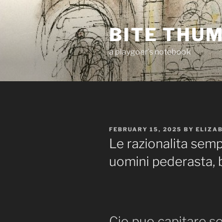
Skip
to
BITE THU
content
a playgoer's notebook
POSTED
FEBRUARY 15, 2025
BY
ELIZA
ON
Le razionalita sempl
uomini pederasta, b
Cio puo capitare s