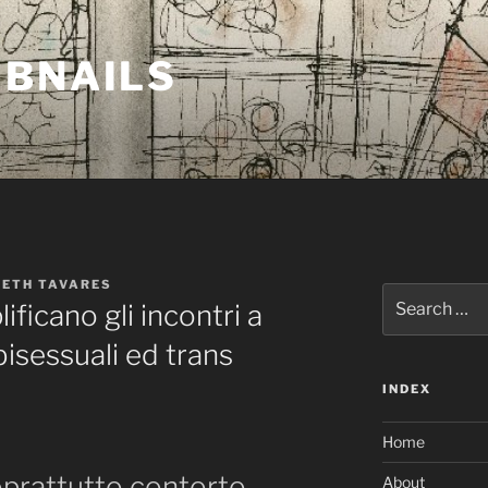
MBNAILS
BETH TAVARES
Search
ificano gli incontri a
for:
isessuali ed trans
INDEX
Home
oprattutto contorto
About