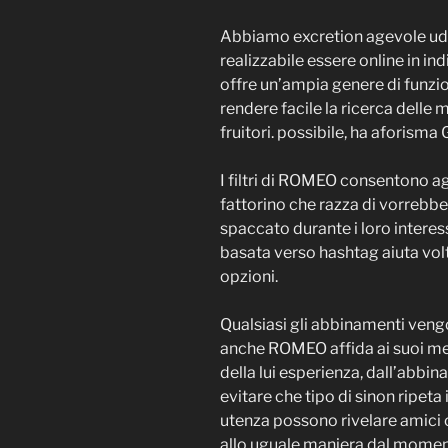
Abbiamo excretion agevole ud
realizzabile essere online in in
offre un’ampia genere di funzio
rendere facile la ricerca delle 
fruitori.
possibile, ha aforisma G
I filtri di ROMEO consentono agli
fattorino che razza di vorrebb
spaccato durante i loro interes
basata verso hashtag aiuta volte
opzioni.
Qualsiasi gli abbinamenti vengo
anche ROMEO affida ai suoi me
della lui esperienza, dall’abbina
evitare che tipo di sinon ripeta 
utenza possono rivelare amici 
allo uguale maniera dal momen