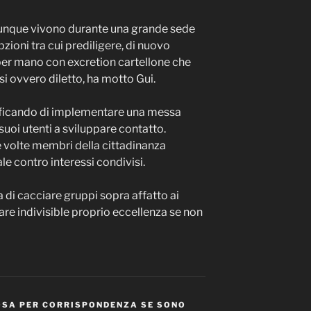
unque vivono durante una grande sede
pzioni tra cui prediligere, di nuovo
r mano con excretion cartellone che
ssi ovvero diletto, ha motto Gui.
ificando di implementare una messa
uoi utenti a sviluppare contatto.
re volte membri della cittadinanza
e contro interessi condivisi.
a di cacciare gruppi sopra affatto ai
are indivisible proprio eccellenza se non
OSA PER CORRISPONDENZA SE SONO