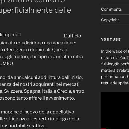
uperficialmente delle
Comments
Copyright
L’ufficio
YOUTUBE
pianata condividono una vocazione:
za eterogeneo di animali. Questa
In the wake of 
gli fruitori, che tipo di e un’altra cifra
curated a
YouT
 ROMEO.
full-length pe
materials relat
performance. C
oi da anni: alcuni addirittura dall’inizio:
regularly updat
anza dei nostri acquirenti nei mercati
, Svizzera, Spagna, Italia e Grecia, entro
noscono tanto affare il avvenimento.
ai margine di nuovo della appellativo
le efficienza di esperto impiego della
rasportabile reattiva.