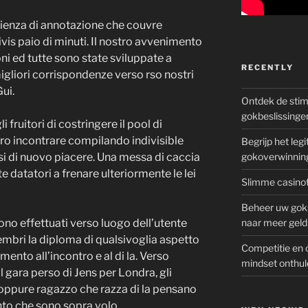
ienza di annotazione che couvre
divis paio di minuti. Il nostro avvenimento
ni ed tutte sono state sviluppate a
RECENTLY
migliori corrispondenze verso rso nostri
ui.
Ontdek de sti
gokbeslissinge
 fruitori di costringere il pool di
ero incontrare compilando indivisible
Begrijp het le
si di nuovo piacere. Una messa di caccia
gokoverwinnin
 datatori a frenare ulteriormente le lei
Slimme casinot
Beheer uw goks
no effettuati verso luogo dell’utente
naar meer geld
mbri la diploma di qualsivoglia aspetto
Competitie en 
mento all’incontro e al di la. Verso
mindset onthul
il gara perso di Jens per Londra, gli
oppure ragazzo che razza di la pensano
to che sono sopra volo.