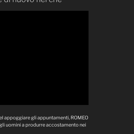
nel appoggiare gli appuntamenti, ROMEO
e gli uomini a produrre accostamento nei