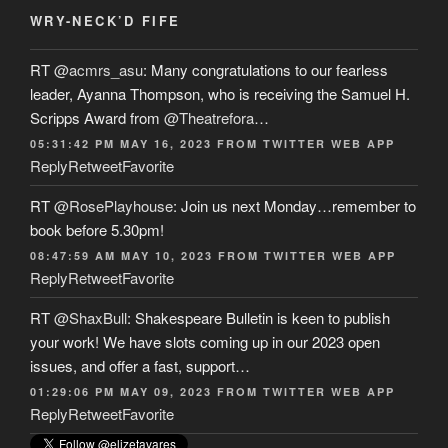
WRY-NECK’D FIFE
RT
@acmrs_asu
: Many congratulations to our fearless
leader, Ayanna Thompson, who is receiving the Samuel H.
Scripps Award from
@Theatrefora
…
05:31:42 PM MAY 16, 2023
FROM
TWITTER WEB APP
Reply
Retweet
Favorite
RT
@RosePlayhouse
: Join us next Monday…remember to
book before 5.30pm!
08:47:59 AM MAY 10, 2023
FROM
TWITTER WEB APP
Reply
Retweet
Favorite
RT
@ShaxBull
: Shakespeare Bulletin is keen to publish
your work! We have slots coming up in our 2023 open
issues, and offer a fast, support…
01:29:06 PM MAY 09, 2023
FROM
TWITTER WEB APP
Reply
Retweet
Favorite