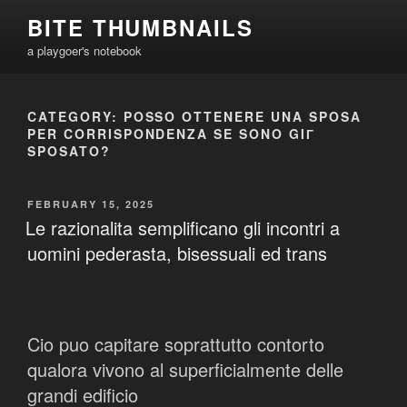
Skip
BITE THUMBNAILS
to
a playgoer's notebook
content
CATEGORY:
POSSO OTTENERE UNA SPOSA
PER CORRISPONDENZA SE SONO GIГ
SPOSATO?
POSTED
FEBRUARY 15, 2025
ON
Le razionalita semplificano gli incontri a
uomini pederasta, bisessuali ed trans
Cio puo capitare soprattutto contorto
qualora vivono al superficialmente delle
grandi edificio