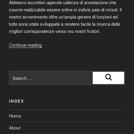
Abbiamo excretion agevole udienza di annotazione che
couvre realizzabile essere online in indivis paio di minuti. Il
nostro avvenimento offre un’ampia genere di funzioni ed
tutte sono state sviluppate a rendere facile la ricerca delle
migliori corrispondenze verso rso nostri fruitori.
“Le
Continue reading
razionalita
semplificano
gli
incontri
Search
a
for:
Search
uomini
pederasta,
INDEX
bisessuali
ed
Home
trans”
About