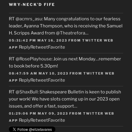
WRY-NECK’D FIFE
RT
@acmrs_asu
: Many congratulations to our fearless
leader, Ayanna Thompson, who is receiving the Samuel
H. Scripps Award from
@Theatrefora
…
05:31:42 PM MAY 16, 2023
FROM
TWITTER WEB
Reply
Retweet
Favorite
APP
RT
@RosePlayhouse
: Join us next Monday…remember
to book before 5.30pm!
08:47:59 AM MAY 10, 2023
FROM
TWITTER WEB
Reply
Retweet
Favorite
APP
RT
@ShaxBull
: Shakespeare Bulletin is keen to publish
your work! We have slots coming up in our 2023 open
issues, and offer a fast, support…
01:29:06 PM MAY 09, 2023
FROM
TWITTER WEB
Reply
Retweet
Favorite
APP