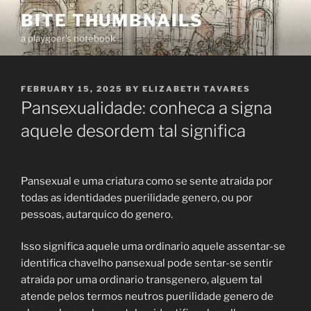
Skip
BITE THUMBNAILS
to
a playgoer's notebook
content
POSTED
FEBRUARY 15, 2025
BY
ELIZABETH TAVARES
ON
Pansexualidade: conheca a signa
aquele desordem tal significa
Pansexual e uma criatura como se sente atraida por
todas as identidades puerilidade genero, ou por
pessoas, autarquico do genero.
Isso significa aquele uma ordinario aquele assentar-se
identifica chavelho pansexual pode sentar-se sentir
atraida por uma ordinario transgenero, alguem tal
atende pelos termos neutros puerilidade genero de