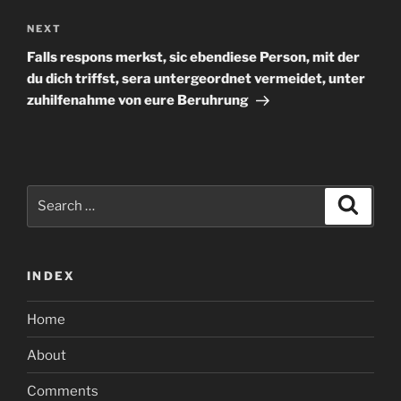
Next
NEXT
Post
Falls respons merkst, sic ebendiese Person, mit der
du dich triffst, sera untergeordnet vermeidet, unter
zuhilfenahme von eure Beruhrung
Search
Search
for:
INDEX
Home
About
Comments