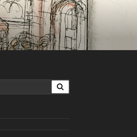
Search