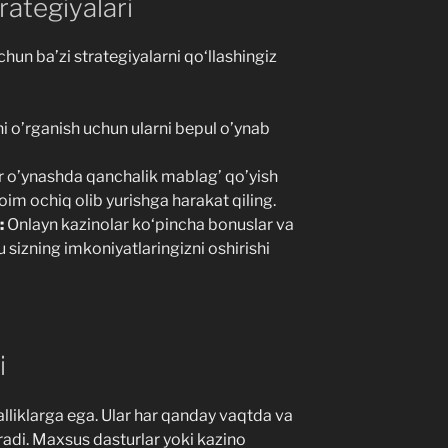
trategiyalari
hun ba’zi strategiyalarni qo‘llashingiz
ni o’rganish uchun ularni bepul o’ynab
r o’ynashda qanchalik mablag’ qo’yish
doim ochiq olib yurishga harakat qiling.
:
Onlayn kazinolar ko‘pincha bonuslar va
bu sizning imkoniyatlaringizni oshirishi
i
alliklarga ega. Ular har qanday vaqtda va
radi. Maxsus dasturlar yoki kazino