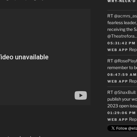
WRY-NECK’D 
RT
@acmrs_as
fearless leade
receiving the 
@Theatrefora
05:31:42 PM
Rep
WEB APP
RT
@RosePlay
remember to b
08:47:59 AM
Rep
WEB APP
RT
@ShaxBull
:
publish your wo
2023 open issue
01:29:06 PM
Rep
WEB APP