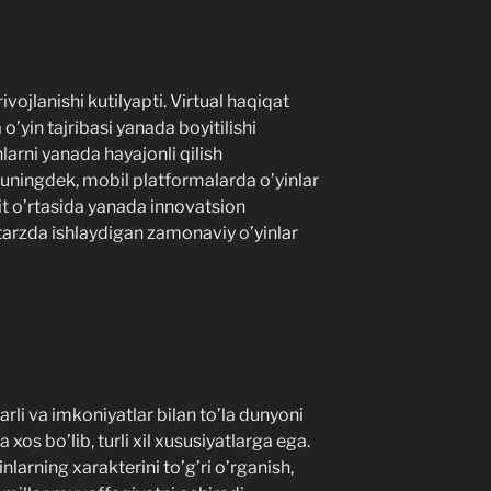
ivojlanishi kutilyapti. Virtual haqiqat
’yin tajribasi yanada boyitilishi
larni yanada hayajonli qilish
huningdek, mobil platformalarda o’yinlar
it o’rtasida yanada innovatsion
arzda ishlaydigan zamonaviy o’yinlar
qarli va imkoniyatlar bilan to’la dunyoni
a xos bo’lib, turli xil xususiyatlarga ega.
inlarning xarakterini to’g’ri o’rganish,