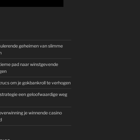
mulerende geheimen van slimme
n
gitieme pad naar winstgevende
gen
rucs om je gokbankroll te verhogen
trategie een geloofwaardige weg
overwinning je winnende casino
d