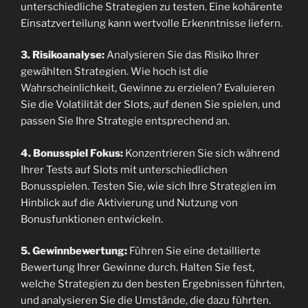
unterschiedliche Strategien zu testen. Eine kohärente
Einsatzverteilung kann wertvolle Erkenntnisse liefern.
3. Risikoanalyse:
Analysieren Sie das Risiko Ihrer
gewählten Strategien. Wie hoch ist die
Wahrscheinlichkeit, Gewinne zu erzielen? Evaluieren
Sie die Volatilität der Slots, auf denen Sie spielen, und
passen Sie Ihre Strategie entsprechend an.
4. Bonusspiel Fokus:
Konzentrieren Sie sich während
Ihrer Tests auf Slots mit unterschiedlichen
Bonusspielen. Testen Sie, wie sich Ihre Strategien im
Hinblick auf die Aktivierung und Nutzung von
Bonusfunktionen entwickeln.
5. Gewinnbewertung:
Führen Sie eine detaillierte
Bewertung Ihrer Gewinne durch. Halten Sie fest,
welche Strategien zu den besten Ergebnissen führten,
und analysieren Sie die Umstände, die dazu führten.