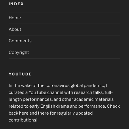
INDEX
Home
About
Comments
Copyright
YOUTUBE
In the wake of the coronavirus global pandemic, I
curated a
YouTube channel
with research talks, full-
length performances, and other academic materials
related to early English drama and performance. Check
back here and there for regularly updated
contributions!