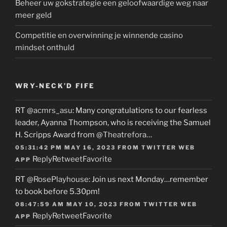
Beheer uw gokstrategie een geloofwaardige weg naar
meer geld
Competitie en overwinning je winnende casino
mindset onthuld
WRY-NECK’D FIFE
RT
@acmrs_asu
: Many congratulations to our fearless
leader, Ayanna Thompson, who is receiving the Samuel
H. Scripps Award from
@Theatrefora
…
05:31:42 PM MAY 16, 2023
FROM
TWITTER WEB
Reply
Retweet
Favorite
APP
RT
@RosePlayhouse
: Join us next Monday…remember
to book before 5.30pm!
08:47:59 AM MAY 10, 2023
FROM
TWITTER WEB
Reply
Retweet
Favorite
APP