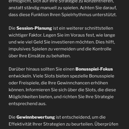
ermöglicht, sich auf Ihre Strategie zu konzentrieren,
anstatt ständig manuell zu spielen. Achten Sie darauf,
dass diese Funktion Ihren Spielrhythmus unterstützt.
Die
Session-Planung
ist ein weiterer schnittstellen
wichtiger Faktor. Legen Sie im Voraus fest, wie lange
und wie viel Geld Sie investieren möchten. Dies hilft,
impulsives Spielen zu vermeiden und die Kontrolle
über Ihre Einsätze zu behalten.
Darüber hinaus sollten Sie einen
Bonusspiel-Fokus
entwickeln. Viele Slots bieten spezielle Bonusspiele
oder Freispiele, die Ihre Gewinnchancen erhöhen
können. Informieren Sie sich über die Slots, die diese
Möglichkeiten bieten, und richten Sie Ihre Strategie
entsprechend aus.
Die
Gewinnbewertung
ist entscheidend, um die
Effektivität Ihrer Strategien zu beurteilen. Überprüfen