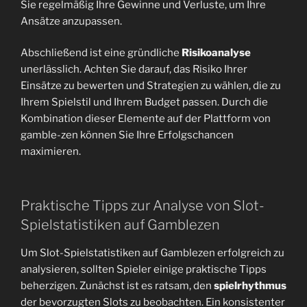
Sie regelmäßig Ihre Gewinne und Verluste, um Ihre
Ansätze anzupassen.
Abschließend ist eine gründliche
Risikoanalyse
unerlässlich. Achten Sie darauf, das Risiko Ihrer
Einsätze zu bewerten und Strategien zu wählen, die zu
Ihrem Spielstil und Ihrem Budget passen. Durch die
Kombination dieser Elemente auf der Plattform von
gamble-zen können Sie Ihre Erfolgschancen
maximieren.
Praktische Tipps zur Analyse von Slot-
Spielstatistiken auf Gamblezen
Um Slot-Spielstatistiken auf Gamblezen erfolgreich zu
analysieren, sollten Spieler einige praktische Tipps
beherzigen. Zunächst ist es ratsam, den
spielrhythmus
der bevorzugten Slots zu beobachten. Ein konsistenter