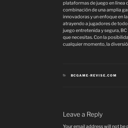
plataformas de juego en línea d
combinación de una amplia gam
innovadoras y un enfoque en la
atrayendo a jugadores de todo
juego entretenida y segura, B
que necesitas. Con la posibilida
cualquier momento, la diversió
CATEGORIES
BCGAME-REVISE.COM
Leave a Reply
Your email address will not be 