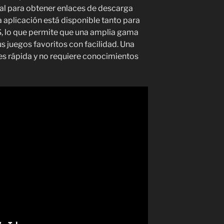
cial para obtener enlaces de descarga
a aplicación está disponible tanto para
, lo que permite que una amplia gama
s juegos favoritos con facilidad. Una
 es rápida y no requiere conocimientos