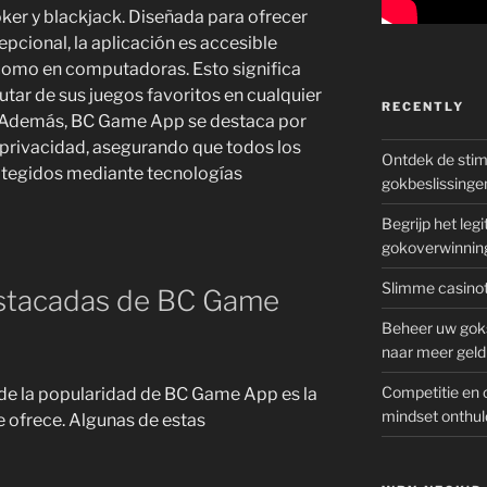
er y blackjack. Diseñada para ofrecer
pcional, la aplicación es accesible
 como en computadoras. Esto significa
utar de sus juegos favoritos en cualquier
RECENTLY
. Además, BC Game App se destaca por
a privacidad, asegurando que todos los
Ontdek de sti
rotegidos mediante tecnologías
gokbeslissinge
Begrijp het le
gokoverwinnin
Slimme casinot
estacadas de BC Game
Beheer uw goks
naar meer geld
Competitie en 
 de la popularidad de BC Game App es la
mindset onthul
e ofrece. Algunas de estas