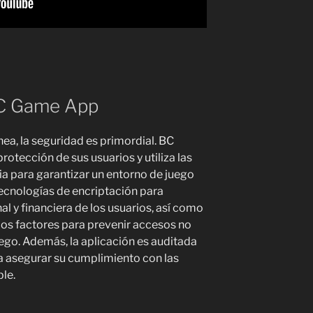
BC Game App
nea, la seguridad es primordial. BC
otección de sus usuarios y utiliza las
ia para garantizar un entorno de juego
tecnologías de encriptación para
l y financiera de los usuarios, así como
dos factores para prevenir accesos no
uego. Además, la aplicación es auditada
a asegurar su cumplimiento con las
le.