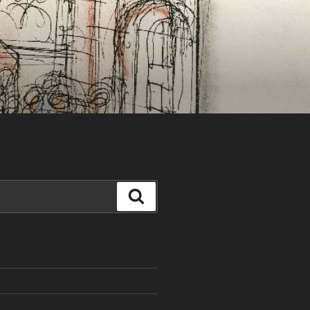
Search