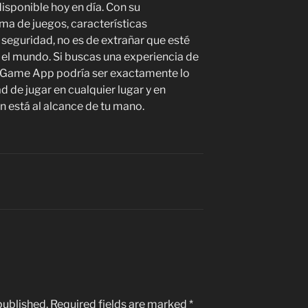
isponible hoy en día. Con su
a de juegos, características
 seguridad, no es de extrañar que esté
 el mundo. Si buscas una experiencia de
C Game App podría ser exactamente lo
d de jugar en cualquier lugar y en
n está al alcance de tu mano.
published.
Required fields are marked
*