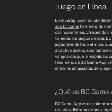
Juego en Línea
En el vertiginoso mundo del en
app bc game
ha emergido como
casinos en línea. Ofreciendo un
variedad de juegos de azar, B
jugadores de todo el mundo. Su
atractivo diseño, sino también 
vanguardia que la respaldan. En
fenómeno de BC Game App y lo 
entre los entusiastas del juego.
¿Qué es BC Game 
BC Game App es una plataforma
usuarios disfrutar de una amp