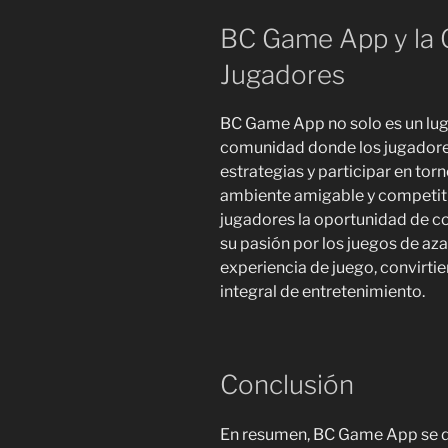
BC Game App y la
Jugadores
BC Game App no solo es un luga
comunidad donde los jugadores
estrategias y participar en to
ambiente amigable y competiti
jugadores la oportunidad de co
su pasión por los juegos de aza
experiencia de juego, convirt
integral de entretenimiento.
Conclusión
En resumen, BC Game App se d