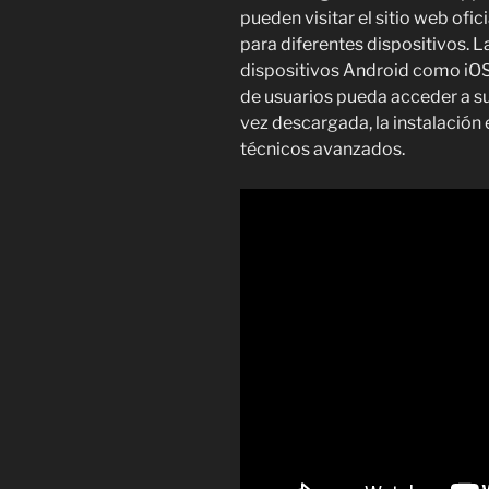
pueden visitar el sitio web ofi
para diferentes dispositivos. L
dispositivos Android como iOS
de usuarios pueda acceder a su
vez descargada, la instalación
técnicos avanzados.