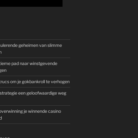
mulerende geheimen van slimme
n
gitieme pad naar winstgevende
gen
rucs om je gokbankroll te verhogen
trategie een geloofwaardige weg
overwinning je winnende casino
d