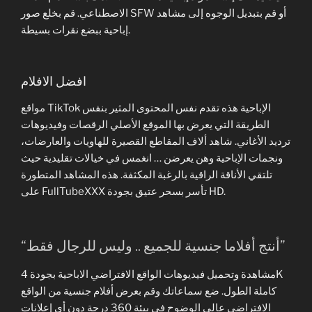
الاصطناعي. قم بخلع صور SFW أو قم بتبديل الوجوه إلى مشاهد
إباحية ببضع نقرات بسيطة.
افضل الافلام
مواقع TikTok الإباحية هذه تقدم نفس المحتوى المثير بنفس
الطريقة التي يعرض بها الموقع الأصلي الرقصات وفيديوهات
ترديد الأغاني. شاهد ألاف المقاطع القصيرة للهاويات والعارضات،
ونجمات الإباحية وهن يعرضن … انغمس في خيالات تقليدية حيث
تلتقي الأناقة الراقية بالرغبة المكثفة. هذه المشاهد المتطورة
على FullTubeXXX تأسر بسحر عتيق بجودة HD.
“أنتج أفلاما جنسية للجميع .. وليس للرجال فقط”
مشاهدة وتحميل فيديوهات الواقع الافتراضي الاباحية بجودة 4K
كاملة الطول. ضع سماعاتك وقم بعرض أفلام جنسية من الواقع
الافتراضي عالي الوضوح في بيئة 360 درجة دون أي إعلانات