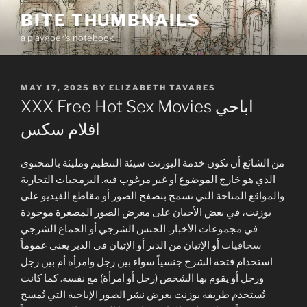
Skip
BITE THUMBNAILS
to
a playgoer's notebook
content
POSTED
MAY 17, 2025
BY
ELIZABETH TAVARES
ON
XXX Free Hot Sex Movies اباحي
من الشائع أن تكون خدمة اليوزنت سيئة التنظيم ومليئة بالمحتوى
الذي هو خارج الموضوع أو غير مرغوب فيه. البرمجيات التجارية
والمواقع المتاحة التي تسمح بتصفح الصور أو مقاطع الفيديو على
يوزنت، في بعض الأحيان على معرض الصور المصغرة موجودة
في مجموعات الأخبار. الجنس الشرجي أو الجماع الشرجي
سحاقيات
أو الإتيان من الدبر أو الإتيان في الدبر يعني عموماً
استخدام فتحة الشرج جنسياً سواء بين رجل وامرأة أم بين رجل
ورجل أو يقوم بها الشخص (رجل أو امرأة) مع نفسه. كما كانت
تُستخدم طريقة يوزنت بغرض نشر الصور الإباحية التي تُمسح