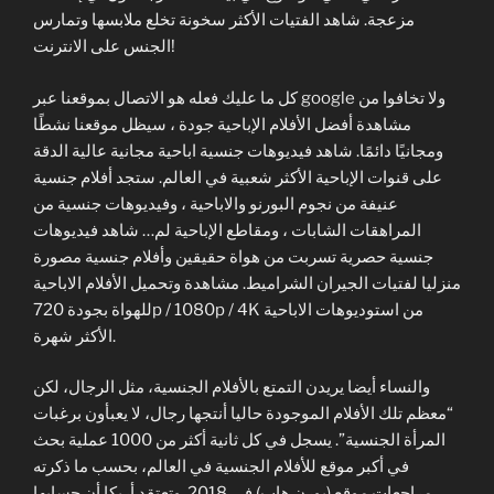
مزعجة. شاهد الفتيات الأكثر سخونة تخلع ملابسها وتمارس
الجنس على الانترنت!
كل ما عليك فعله هو الاتصال بموقعنا عبر google ولا تخافوا من
مشاهدة أفضل الأفلام الإباحية جودة ، سيظل موقعنا نشطًا
ومجانيًا دائمًا. شاهد فيديوهات جنسية اباحية مجانية عالية الدقة
على قنوات الإباحية الأكثر شعبية في العالم. ستجد أفلام جنسية
عنيفة من نجوم البورنو والاباحية ، وفيديوهات جنسية من
المراهقات الشابات ، ومقاطع الإباحية لم… شاهد فيديوهات
جنسية حصرية تسربت من هواة حقيقين وأفلام جنسية مصورة
منزليا لفتيات الجيران الشراميط. مشاهدة وتحميل الأفلام الاباحية
للهواة بجودة 720p / 1080p / 4K من استوديوهات الاباحية
الأكثر شهرة.
والنساء أيضا يريدن التمتع بالأفلام الجنسية، مثل الرجال، لكن
“معظم تلك الأفلام الموجودة حاليا أنتجها رجال، لا يعبأون برغبات
المرأة الجنسية”. يسجل في كل ثانية أكثر من 1000 عملية بحث
في أكبر موقع للأفلام الجنسية في العالم، بحسب ما ذكرته
مراجعات موقع (بورن هاب) في 2018. وتعتقد أريكا أن حسابها