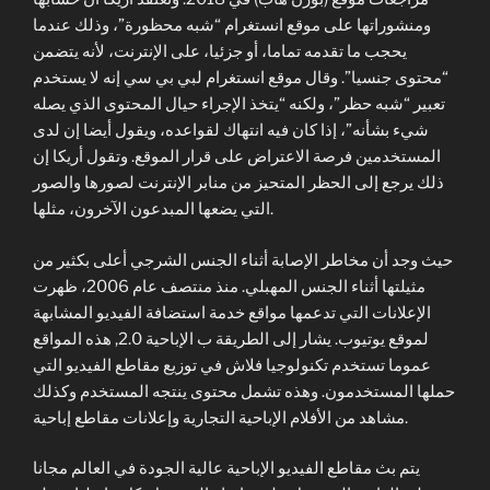
ومنشوراتها على موقع انستغرام “شبه محظورة”، وذلك عندما
يحجب ما تقدمه تماما، أو جزئيا، على الإنترنت، لأنه يتضمن
“محتوى جنسيا”. وقال موقع انستغرام لبي بي سي إنه لا يستخدم
تعبير “شبه حظر”، ولكنه “يتخذ الإجراء حيال المحتوى الذي يصله
شيء بشأنه”، إذا كان فيه انتهاك لقواعده، ويقول أيضا إن لدى
المستخدمين فرصة الاعتراض على قرار الموقع. وتقول أريكا إن
ذلك يرجع إلى الحظر المتحيز من منابر الإنترنت لصورها والصور
التي يضعها المبدعون الآخرون، مثلها.
حيث وجد أن مخاطر الإصابة أثناء الجنس الشرجي أعلى بكثير من
مثيلتها أثناء الجنس المهبلي. منذ منتصف عام 2006، ظهرت
الإعلانات التي تدعمها مواقع خدمة استضافة الفيديو المشابهة
لموقع يوتيوب. يشار إلى الطريقة ب الإباحية 2.0, هذه المواقع
عموما تستخدم تكنولوجيا فلاش في توزيع مقاطع الفيديو التي
حملها المستخدمون. وهذه تشمل محتوى ينتجه المستخدم وكذلك
مشاهد من الأفلام الإباحية التجارية وإعلانات مقاطع إباحية.
يتم بث مقاطع الفيديو الإباحية عالية الجودة في العالم مجانا