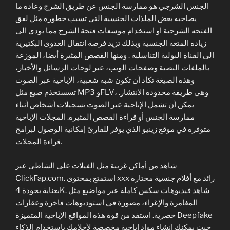
الجنس الشرجي هو ممارسة الجنس عن طريق الشرج وعاده ما
يصاحبه بعض الملذات الجنسية التي تسبب خطوره مثل لعق
الفتحه الشرجية او استخدام موسعات فتحة الشرج مما يودي الى
زياده المتعه الجنسية وبذلك تزيد فرصة انتقال العدوى البكتيرية
الى القناة البولية التناسلية . ومنها القصص المثيرة أيضا، الموزعة
بالملفات النصية وصفحات الويب، عبر لوحات الرسائل والأخبار،
وهذه الصيغة تكاد أن تكون شبه شعبية، الإباحية عبر الصوت
تسستخذم صيغ مثل MP3 وFLV، وهي طريقة محدودة الانتشار.
يمكن أن تشمل الإباحية عبر الصوت تسجيلات أشخاص أثناء
ممارسة الجنس أو قراءة القصص المثيرة. المجلات الإباحية
متوفرة في موقع زينيو الذي يوفر للقارئ إمكانية الوصول لبرامج
قراءة المجلات.
شاهد من أماكن غريبة مثل الفيلات على الشاطئ عبر
ClickFap.com. استمتع بمحتوى xxx رائد مع أفلام جنسية مختارة
بعناية بجودة 4K. شاهد فيديوهات سكس كاملة عبر مواضيع مثل
المغامرة والإغراء، مصورة في استوديوهات فاخرة وعقارات
حصرية. استفد من قوة هذه المواقع الإباحية المتميزة Deepfake
حيث يمكنك إنشاء مواد إباحية مخصصة لأحلامك باستخدام الذكاء