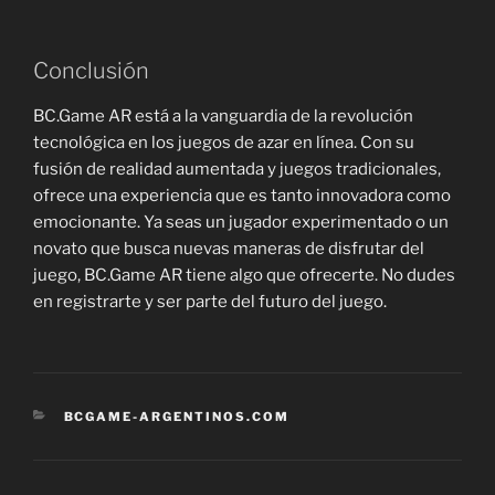
Conclusión
BC.Game AR está a la vanguardia de la revolución
tecnológica en los juegos de azar en línea. Con su
fusión de realidad aumentada y juegos tradicionales,
ofrece una experiencia que es tanto innovadora como
emocionante. Ya seas un jugador experimentado o un
novato que busca nuevas maneras de disfrutar del
juego, BC.Game AR tiene algo que ofrecerte. No dudes
en registrarte y ser parte del futuro del juego.
CATEGORIES
BCGAME-ARGENTINOS.COM