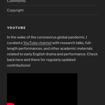
Comments
Copyright
YOUTUBE
In the wake of the coronavirus global pandemic, I
curated a
YouTube channel
with research talks, full-
length performances, and other academic materials
related to early English drama and performance. Check
back here and there for regularly updated
contributions!