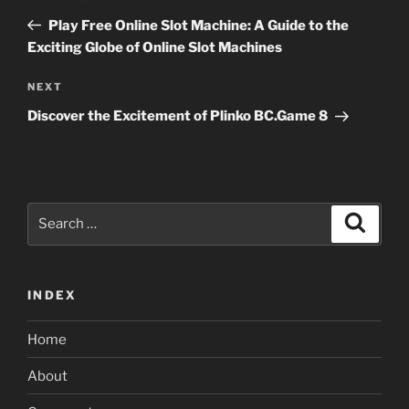
navigation
Post
Play Free Online Slot Machine: A Guide to the
Exciting Globe of Online Slot Machines
Next
NEXT
Post
Discover the Excitement of Plinko BC.Game 8
Search
Search
for:
INDEX
Home
About