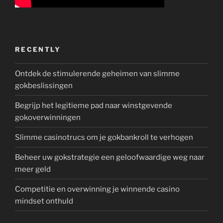
RECENTLY
Ontdek de stimulerende geheimen van slimme
gokbeslissingen
Begrijp het legitieme pad naar winstgevende
gokoverwinningen
Slimme casinotrucs om je gokbankroll te verhogen
Beheer uw gokstrategie een geloofwaardige weg naar
meer geld
Competitie en overwinning je winnende casino
mindset onthuld