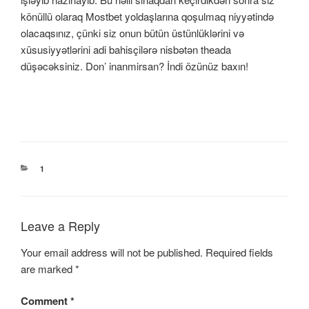
könüllü olaraq Mostbet yoldaşlarına qoşulmaq niyyətində
olacaqsınız, çünki siz onun bütün üstünlüklərini və
xüsusiyyətlərini adi bahisçilərə nisbətən theada
düşəcəksiniz. Don’ inanmirsan? İndi özünüz baxın!
CATEGORIES
1
Leave a Reply
Your email address will not be published.
Required fields
are marked
*
Comment
*