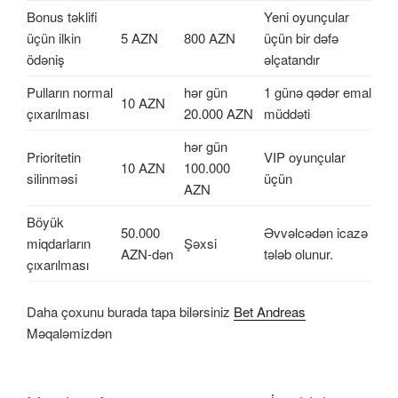
Bonus təklifi
Yeni oyunçular
üçün ilkin
5 AZN
800 AZN
üçün bir dəfə
ödəniş
əlçatandır
Pulların normal
hər gün
1 günə qədər emal
10 AZN
çıxarılması
20.000 AZN
müddəti
hər gün
Prioritetin
VIP oyunçular
10 AZN
100.000
silinməsi
üçün
AZN
Böyük
50.000
Əvvəlcədən icazə
miqdarların
Şəxsi
AZN-dən
tələb olunur.
çıxarılması
Daha çoxunu burada tapa bilərsiniz
Bet Andreas
Məqaləmizdən