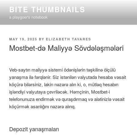
Skip
BITE THUMBNAILS
to
a playgoer's notebook
content
POSTED
MAY 19, 2025
BY
ELIZABETH TAVARES
ON
Mostbet-də Maliyyə Sövdələşmələri
Veb-saytın maliyyə sistemi ödənişlərin təşkilinə ölçülü
yanaşma ilə fərqlənir. Siz istənilən valyutada hesaba vəsait
köçürə bilərsiniz, lakin nəzərə alın ki, o, mütləq hesabın
işləndiyi valyutaya çevriləcək. Həmçinin, Mostbet-i
telefonunuza endirmək və quraşdırmaq və alətinizlə vəsait
köçürmək asanlığını nəzərə alırıq.
Depozit yanaşmaları