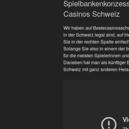
Spielbankenkonzessi
Casinos Schweiz
Wir haben auf Bestecasinosschw
in der Schweiz legal sind, auf H
Sie in der rechten Spalte einf
Solange Sie also in einem der b
für die meisten Spielerinnen und
Daneben hat man als künftiger B
Schweiz mit ganz anderen Hera