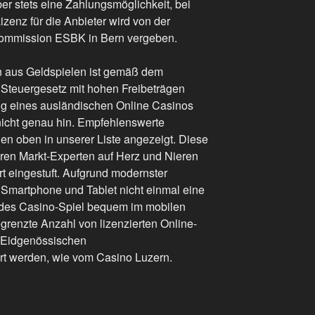
ber stets eine Zahlungsmöglichkeit, bei
Lizenz für die Anbieter wird von der
ommission ESBK in Bern vergeben.
 aus Geldspielen ist gemäß dem
Steuergesetz mit hohen Freibeträgen
ng eines ausländischen Online Casinos
nicht genau hin. Empfehlenswerte
n oben in unserer Liste angezeigt. Diese
ren Markt-Experten auf Herz und Nieren
t eingestuft. Aufgrund modernster
Smartphone und Tablet nicht einmal eine
des Casino-Spiel bequem im mobilen
egrenzte Anzahl von lizenzierten Online-
r Eidgenössischen
rt werden, wie vom Casino Luzern.