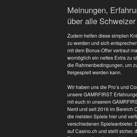
Meinungen, Erfahru
über alle Schweizer
Zudem helfen diese simplen Knif
zu werden und sich entsprechen
mit dem Bonus-Offer vertraut ma
womöglich ein nettes Extra zu si
die Rahmenbedingungen, um zu 
freigespielt werden kann.
Wir haben uns die Pro’s und Con
unsere GAMRFIRST Erfahrungen (
mit euch in unserem GAMRFIRST 
Nerd und seit 2016 im Bereich C
die meisten Spiele hier und ver
verschiedenen Spieleanbieter. E
auf Casino.ch und stellt sicher