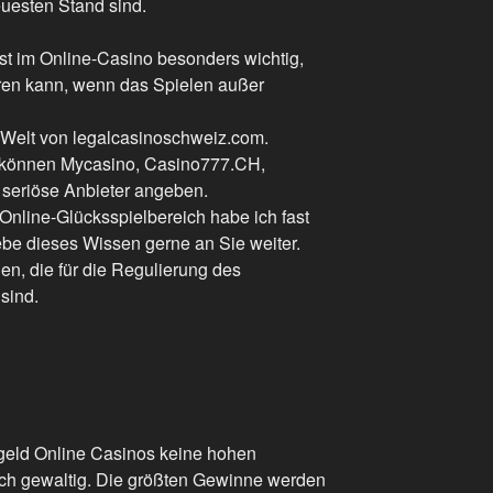
uesten Stand sind.
st im Online-Casino besonders wichtig,
ren kann, wenn das Spielen außer
e Welt von legalcasinoschweiz.com.
 können Mycasino, Casino777.CH,
seriöse Anbieter angeben.
 Online-Glücksspielbereich habe ich fast
be dieses Wissen gerne an Sie weiter.
len, die für die Regulierung des
sind.
tgeld Online Casinos keine hohen
sich gewaltig. Die größten Gewinne werden