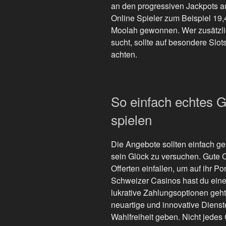
an den progressiven Jackpots au
Online Spieler zum Beispiel 19
Moolah gewonnen. Wer zusätzl
sucht, sollte auf besondere Slo
achten.
So einfach echtes G
spielen
Die Angebote sollten einfach ges
sein Glück zu versuchen. Gute 
Offerten einfallen, um auf ihr P
Schweizer Casinos hast du eine
lukrative Zahlungsoptionen geht.
neuartige und innovative Diens
Wahlfreiheit geben. Nicht jedes 