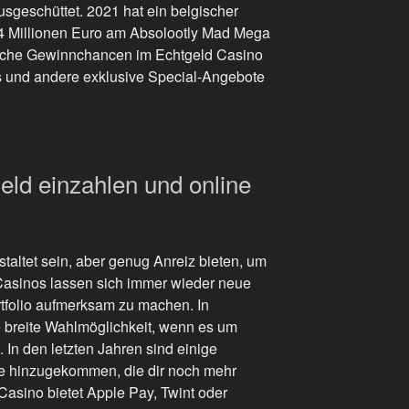
sgeschüttet. 2021 hat ein belgischer
,4 Millionen Euro am Absolootly Mad Mega
iche Gewinnchancen im Echtgeld Casino
ts und andere exklusive Special-Angebote
eld einzahlen und online
taltet sein, aber genug Anreiz bieten, um
Casinos lassen sich immer wieder neue
ortfolio aufmerksam zu machen. In
 breite Wahlmöglichkeit, wenn es um
 In den letzten Jahren sind einige
te hinzugekommen, die dir noch mehr
Casino bietet Apple Pay, Twint oder