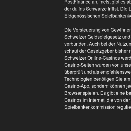
PostFinance an, meist gibt es a
der du ins Schwarze triffst. Die 
Eidgenössischen Spielbankenk
Die Versteuerung von Gewinnen
Schweizer Geldspielgesetz und 
verbunden. Auch bei der Nutzu
schaut der Gesetzgeber bisher 
Schweizer Online-Casinos werde
Casino-Seiten wurden von unse
überprüft und als empfehlenswer
Technologien benötigen Sie am 
Casino-App, sondern können je
Browser spielen. Es gibt eine b
Casinos im Internet, die von de
Spielbankenkommission regulie