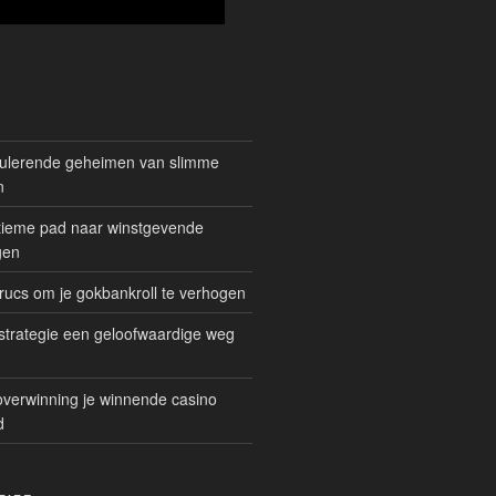
mulerende geheimen van slimme
n
gitieme pad naar winstgevende
gen
rucs om je gokbankroll te verhogen
trategie een geloofwaardige weg
overwinning je winnende casino
d