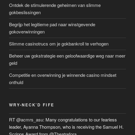
Ontdek de stimulerende geheimen van slimme
gokbeslissingen
Begrijp het legitieme pad naar winstgevende
gokoverwinningen
Slimme casinotrucs om je gokbankroll te verhogen
Beheer uw gokstrategie een geloofwaardige weg naar meer
geld
Competitie en overwinning je winnende casino mindset
onthuld
WRY-NECK’D FIFE
RT
@acmrs_asu
: Many congratulations to our fearless
leader, Ayanna Thompson, who is receiving the Samuel H.
Scripps Award from
@Theatrefora
…