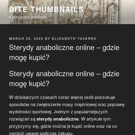
Skip
BITE THUMBNAILS
to
a playgoer's notebook
content
POSTED
MARCH 20, 2025
BY
ELIZABETH TAVARES
ON
Sterydy anaboliczne online – gdzie
mogę kupić?
Sterydy anaboliczne online – gdzie
mogę kupić?
W dzisiejszych czasach coraz więcej osób poszukuje
sposobów na zwiększenie masy mięśniowej oraz poprawę
wydolności sportowej. Jednym z popularniejszych
rozwiązań są
sterydy anaboliczne
. W artykule tym
przyjrzymy się, gdzie można je kupić online oraz na co
zwrócić uwagę podczas zakupu.