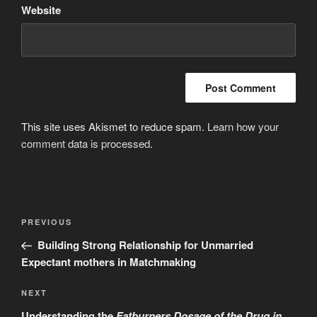
Website
This site uses Akismet to reduce spam.
Learn how your
comment data is processed
.
Post
Previous
PREVIOUS
navigation
Post
Building Strong Relationship for Unmarried
Expectant mothers in Matchmaking
Next
NEXT
Post
Understanding the
Fatburners Dosage of the Drug in