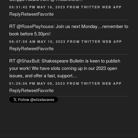
05:31:42 PM MAY 16, 2023
FROM
TWITTER WEB APP
Reply
Retweet
Favorite
RT
@RosePlayhouse
: Join us next Monday…remember to
book before 5.30pm!
08:47:59 AM MAY 10, 2023
FROM
TWITTER WEB APP
Reply
Retweet
Favorite
RT
@ShaxBull
: Shakespeare Bulletin is keen to publish
your work! We have slots coming up in our 2023 open
issues, and offer a fast, support…
01:29:06 PM MAY 09, 2023
FROM
TWITTER WEB APP
Reply
Retweet
Favorite