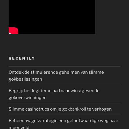
RECENTLY
Ontdek de stimulerende geheimen van slimme
gokbeslissingen
Begrijp het legitieme pad naar winstgevende
gokoverwinningen
Slimme casinotrucs om je gokbankroll te verhogen
Beheer uw gokstrategie een geloofwaardige weg naar
meer geld