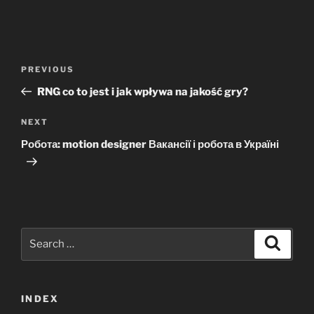
Post
Previous
PREVIOUS
navigation
Post
RNG co to jest i jak wpływa na jakość gry?
Next
NEXT
Post
Робота: motion designer Вакансії і робота в Україні
Search
Search
for:
INDEX