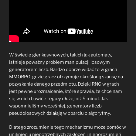
W świecie gier kasynowych, takich jak automaty,
istnieje poważny problem manipulacji losowym
generatorem liczb. Bardzo dobrze widać to w grach
MMORPG, gdzie gracz otrzymuje określoną szansę na
pozyskanie danego przedmiotu. Dzięki RNG w grach
jest pewne urozmaicenie, które sprawia, że chce nam
się w nich bawić z reguły dłużej niż 5 minut. Jak
wspomnieliśmy wcześniej, generatory liczb
pseudolosowych działają w oparciu o algorytmy.
Dlatego zrozumienie tego mechanizmu może pomóc w
uniknięciu niepotrzebnych zakłóceń i nieporozumień