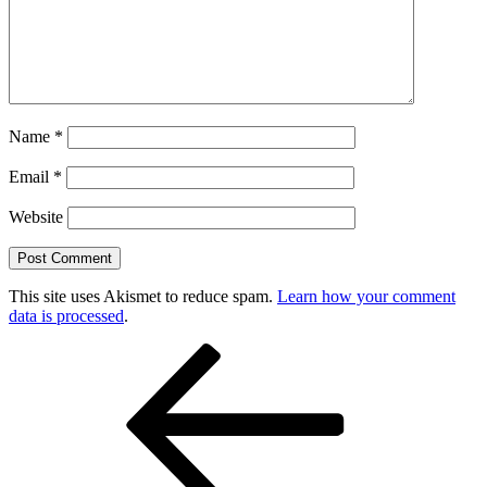
Name
*
Email
*
Website
This site uses Akismet to reduce spam.
Learn how your comment
data is processed
.
Post
Previous
Post
navigation