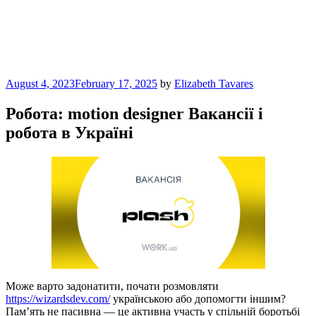
Skip
to
Bite Thumbnails
content
a playgoer's notebook
Posted
August 4, 2023
February 17, 2025
by
Elizabeth Tavares
on
Робота: motion designer Вакансії і
робота в Україні
Може варто задонатити, почати розмовляти
https://wizardsdev.com/
українською або допомогти іншим?
Пам’ять не пасивна — це активна участь у спільній боротьбі