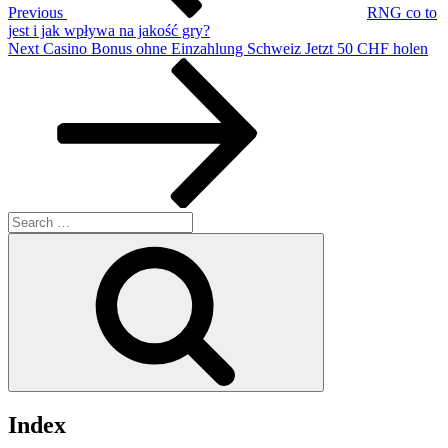
Previous
RNG co to
jest i jak wpływa na jakość gry?
Next
Next
Casino Bonus ohne Einzahlung Schweiz Jetzt 50 CHF holen
Post
Search
for:
Search
Index