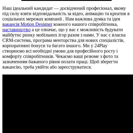
Наш ідеальний кандидат — досвідчений професіонал, якому
під силу взяти відповідальність за відео, анімацію та креатив в
соціальних мережах компанії . Нам важлива думка та ідея
вакансія Motion Designer
кожного нашого співробітника,
наставництво
а це означає, що у вас є можливість будувати
майбутнє ринку мобільних ігор разом з нами. У нас є власна
CRM-система, програма менторства для нових спеціалістів,
корпоративні бонуси та багато іншого. Ми у 24Play
створюємо всі необхідні умови для професійного росту і
комфорту співробітників. Чекаємо ваші резюме з фото та
зазначенням бажаного рівня оплати праці. Щоб зберегти
вакансію, треба увійти або зареєструватися.