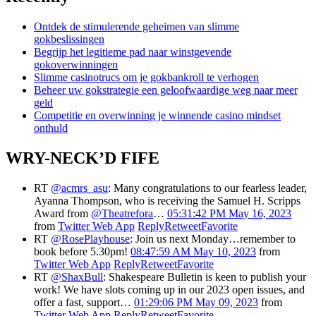
Ontdek de stimulerende geheimen van slimme
gokbeslissingen
Begrijp het legitieme pad naar winstgevende
gokoverwinningen
Slimme casinotrucs om je gokbankroll te verhogen
Beheer uw gokstrategie een geloofwaardige weg naar meer
geld
Competitie en overwinning je winnende casino mindset
onthuld
WRY-NECK’D FIFE
RT
@acmrs_asu
: Many congratulations to our fearless leader,
Ayanna Thompson, who is receiving the Samuel H. Scripps
Award from
@Theatrefora
…
05:31:42 PM May 16, 2023
from
Twitter Web App
Reply
Retweet
Favorite
RT
@RosePlayhouse
: Join us next Monday…remember to
book before 5.30pm!
08:47:59 AM May 10, 2023
from
Twitter Web App
Reply
Retweet
Favorite
RT
@ShaxBull
: Shakespeare Bulletin is keen to publish your
work! We have slots coming up in our 2023 open issues, and
offer a fast, support…
01:29:06 PM May 09, 2023
from
Twitter Web App
Reply
Retweet
Favorite