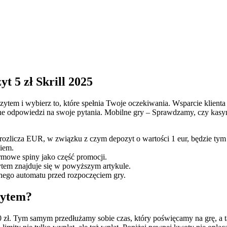
 5 zł Skrill 2025
ozytem i wybierz to, które spełnia Twoje oczekiwania. Wsparcie klien
zne odpowiedzi na swoje pytania. Mobilne gry – Sprawdzamy, czy kasyno
ę rozlicza EUR, w związku z czym depozyt o wartości 1 eur, będzie 
iem.
rmowe spiny jako część promocji.
tem znajduje się w powyższym artykule.
nego automatu przed rozpoczęciem gry.
zytem?
 zł. Tym samym przedłużamy sobie czas, który poświęcamy na grę, a ta