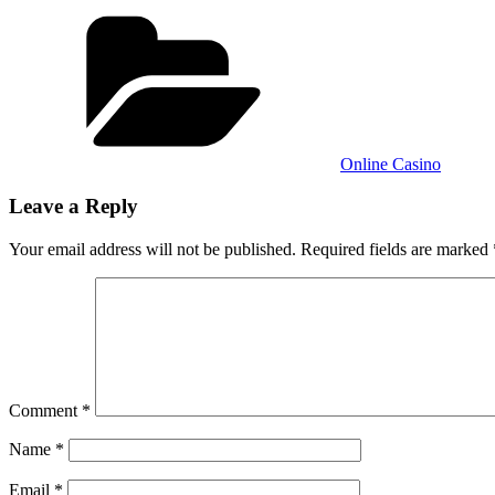
Categories
Online Casino
Leave a Reply
Your email address will not be published.
Required fields are marked
Comment
*
Name
*
Email
*