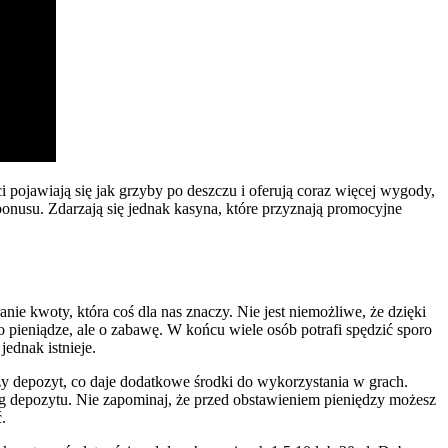
pojawiają się jak grzyby po deszczu i oferują coraz więcej wygody,
bonusu. Zdarzają się jednak kasyna, które przyznają promocyjne
e kwoty, która coś dla nas znaczy. Nie jest niemożliwe, że dzięki
o pieniądze, ale o zabawę. W końcu wiele osób potrafi spędzić sporo
ednak istnieje.
 depozyt, co daje dodatkowe środki do wykorzystania w grach.
g depozytu. Nie zapominaj, że przed obstawieniem pieniędzy możesz
.