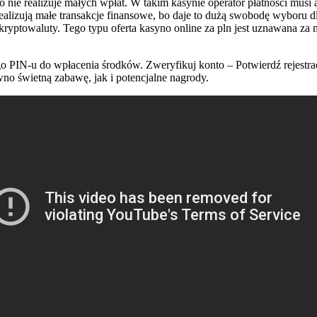
nie realizuje małych wpłat. W takim kasynie operator płatności musi 
realizują małe transakcje finansowe, bo daje to dużą swobodę wyboru d
i kryptowaluty. Tego typu oferta kasyno online za pln jest uznawana 
o PIN-u do wpłacenia środków. Zweryfikuj konto – Potwierdź rejestrac
no świetną zabawę, jak i potencjalne nagrody.