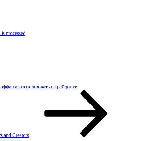
is processed
.
оффа как использовать в трейдинге
s and Creators