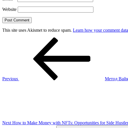
Website
This site uses Akismet to reduce spam.
Learn how your comment data 
Post
Previous
Post
navigation
Previous
Метод Вайк
Next
Post
Next
How to Make Money with NFTs: Opportunities for Side Hustler
Search