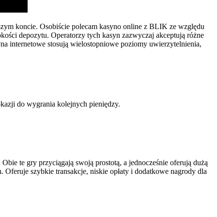
aszym koncie. Osobiście polecam kasyno online z BLIK ze względu
sokości depozytu. Operatorzy tych kasyn zazwyczaj akceptują różne
na internetowe stosują wielostopniowe poziomy uwierzytelnienia,
kazji do wygrania kolejnych pieniędzy.
Obie te gry przyciągają swoją prostotą, a jednocześnie oferują dużą
 Oferuje szybkie transakcje, niskie opłaty i dodatkowe nagrody dla