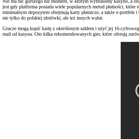
Nie ma nic gorszego niż moment, w którym wybraliśmy kasyno, a ono 
jest gdy platforma posiada wiele popularnych metod płatności, które 
minimalnym depozytem obejmują karty płatnicze, a także e-portfele 
nie tylko do polskiej złotówki, ale też innych walut.
Gracze mogą kupić kartę z określonym saldem i użyć jej 16-cyfroweg
mail od kasyna. Oto kilka rekomendowanych gier, które oferują zarów