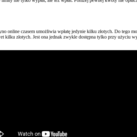
imity nie tylko wypłat, ale też wpłat. Poniżej pewnej kwoty nie opła
asyno online czasem umożliwia wpłatę jedynie kilku złotych. Do tego m
 kilku złotych. Jest ona jednak zwykle dostępna tylko przy użyciu wy