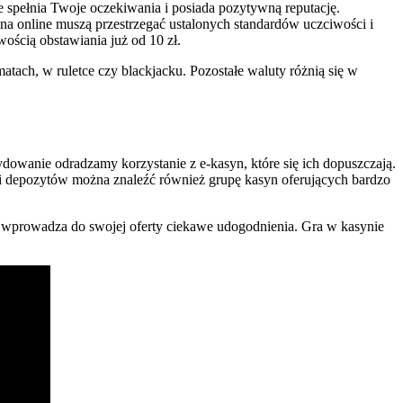
e spełnia Twoje oczekiwania i posiada pozytywną reputację.
na online muszą przestrzegać ustalonych standardów uczciwości i
wością obstawiania już od 10 zł.
atach, w ruletce czy blackjacku. Pozostałe waluty różnią się w
ydowanie odradzamy korzystanie z e-kasyn, które się ich dopuszczają.
ci depozytów można znaleźć również grupę kasyn oferujących bardzo
ok wprowadza do swojej oferty ciekawe udogodnienia. Gra w kasynie