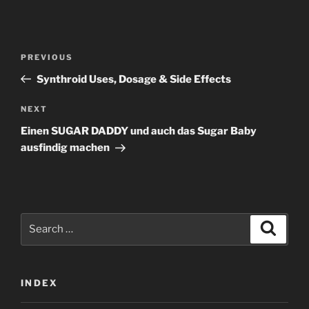
Post
Previous
PREVIOUS
navigation
Post
Synthroid Uses, Dosage & Side Effects
Next
NEXT
Post
Einen SUGAR DADDY und auch das Sugar Baby
ausfindig machen
Search
Search
for:
INDEX