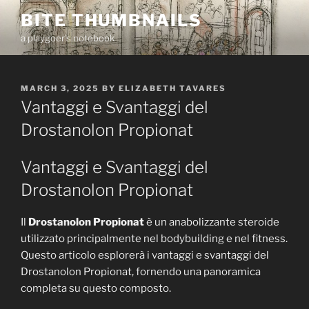
Skip
BITE THUMBNAILS
to
a playgoer's notebook
content
POSTED
MARCH 3, 2025
BY
ELIZABETH TAVARES
ON
Vantaggi e Svantaggi del
Drostanolon Propionat
Vantaggi e Svantaggi del
Drostanolon Propionat
Il
Drostanolon Propionat
è un anabolizzante steroide
utilizzato principalmente nel bodybuilding e nel fitness.
Questo articolo esplorerà i vantaggi e svantaggi del
Drostanolon Propionat, fornendo una panoramica
completa su questo composto.