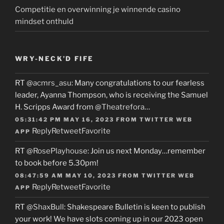
Competitie en overwinning je winnende casino
mindset onthuld
WRY-NECK’D FIFE
RT
@acmrs_asu
: Many congratulations to our fearless
leader, Ayanna Thompson, who is receiving the Samuel
H. Scripps Award from
@Theatrefora
…
05:31:42 PM MAY 16, 2023
FROM
TWITTER WEB
Reply
Retweet
Favorite
APP
RT
@RosePlayhouse
: Join us next Monday…remember
to book before 5.30pm!
08:47:59 AM MAY 10, 2023
FROM
TWITTER WEB
Reply
Retweet
Favorite
APP
RT
@ShaxBull
: Shakespeare Bulletin is keen to publish
your work! We have slots coming up in our 2023 open