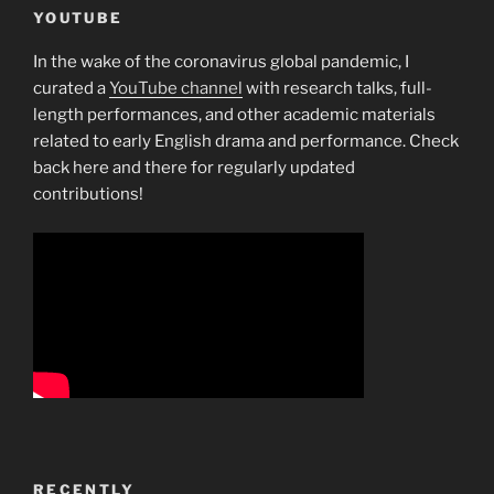
YOUTUBE
In the wake of the coronavirus global pandemic, I
curated a
YouTube channel
with research talks, full-
length performances, and other academic materials
related to early English drama and performance. Check
back here and there for regularly updated
contributions!
RECENTLY