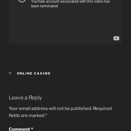
CATEGORIES
ONLINE CASINO
Leave a Reply
Your email address will not be published.
Required
fields are marked
*
Comment
*