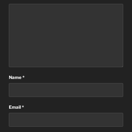
Name
*
Email
*