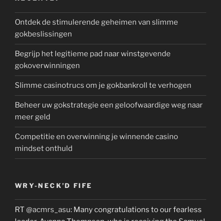
Ontdek de stimulerende geheimen van slimme
gokbeslissingen
Begrijp het legitieme pad naar winstgevende
gokoverwinningen
Slimme casinotrucs om je gokbankroll te verhogen
Beheer uw gokstrategie een geloofwaardige weg naar
meer geld
Competitie en overwinning je winnende casino
mindset onthuld
WRY-NECK’D FIFE
RT
@acmrs_asu
: Many congratulations to our fearless