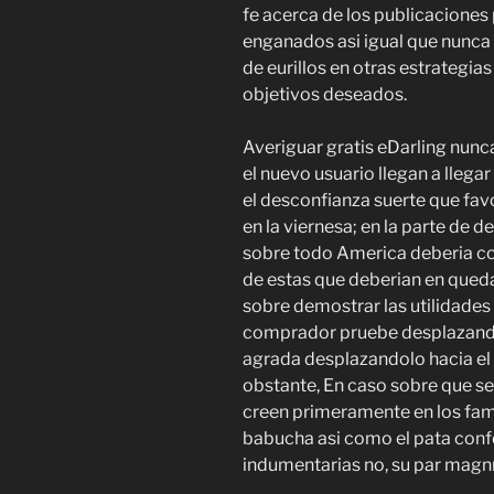
fe acerca de los publicaciones p
enganados asi igual que nunca
de eurillos en otras estrategi
objetivos deseados.
Averiguar gratis eDarling nunc
el nuevo usuario llegan a llegar
el desconfianza suerte que favo
en la viernesa; en la parte de 
sobre todo America deberia co
de estas que deberian en quedar
sobre demostrar las utilidades
comprador pruebe desplazandol
agrada desplazandolo hacia el 
obstante, En caso sobre que se
creen primeramente en los fami
babucha asi como el pata confo
indumentarias no, su par magn