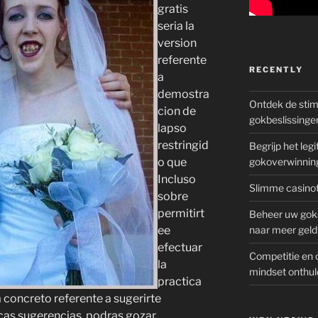
gratis
seria la
version
referente
RECENTLY
a
demostra
Ontdek de sti
cion de
gokbeslissinge
lapso
restringid
Begrijp het le
o que
gokoverwinnin
Incluso
Slimme casinot
sobre
permitirt
Beheer uw goks
ee
naar meer geld
efectuar
Competitie en 
la
mindset onthul
practica
 concreto referente a sugerirte
cas sugerencias, podras gozar