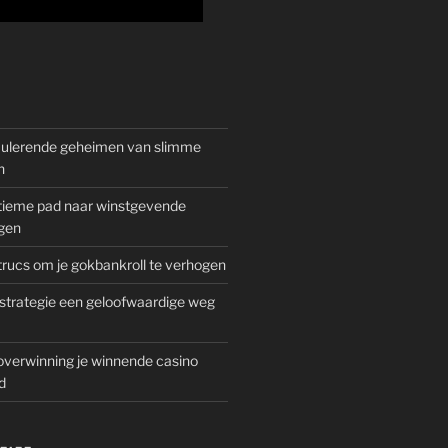
mulerende geheimen van slimme
n
gitieme pad naar winstgevende
gen
rucs om je gokbankroll te verhogen
trategie een geloofwaardige weg
overwinning je winnende casino
d