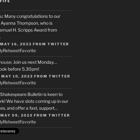
FIFE
u
: Many congratulations to our
r, Ayanna Thompson, who is
Samuel H. Scripps Award from
…
 MAY 16, 2023
FROM
TWITTER
ly
Retweet
Favorite
house
: Join us next Monday…
ook before 5.30pm!
 MAY 10, 2023
FROM
TWITTER
ly
Retweet
Favorite
 Shakespeare Bulletin is keen to
rk! We have slots coming up in our
s, and offer a fast, support…
 MAY 09, 2023
FROM
TWITTER
ly
Retweet
Favorite