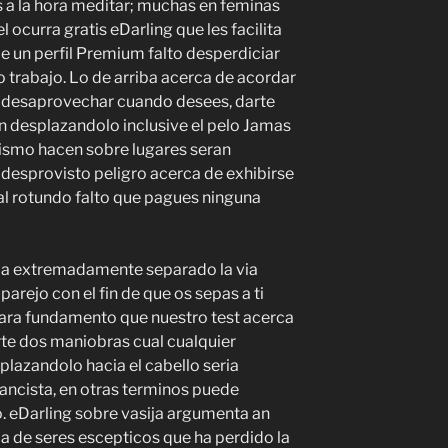
 a la hora meditar; muchas en feminas
 ocurra gratis eDarling que les facilita
de un perfil Premium falto desperdiciar
o trabajo. Lo de arriba acerca de acordar
ra desaprovechar cuando desees, darte
n desplazandolo inclusive el pelo Jamas
mismo hacen sobre lugares seran
desprovisto peligro acerca de exhibirse
l rotundo falto que pagues ninguna
ria extremadamente separado la via
aparejo con el fin de que os sepas a ti
para fundamento que nuestro test acerca
rte dos maniobras cual cualquier
lazandolo hacia el cabello seria
ancista, en otras terminos puede
. eDarling sobre vasija argumenta an
ca de seres escepticos que ha perdido la