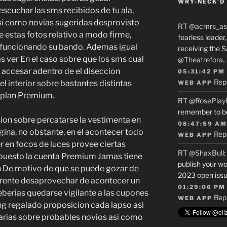
WRY-NECK’D 
scuchar las sms recibidos de tu ala,
asi como novias sugeridas desprovisto
RT
@acmrs_as
de estas fotos relativo a modo firme,
fearless leade
n funcionando su bando. Ademas igual
receiving the 
s ver En el caso sobre que los sms cual
@Theatrefora
, accesar adentro de el diseccion
05:31:42 PM
Rep
el interior sobre bastantes distintas
WEB APP
l plan Premium.
RT
@RosePlay
remember to b
sion sobre percatarse la vestimenta en
08:47:59 AM
gina, no obstante, en el acontecer todo
Rep
WEB APP
er en focos de luces provee ciertas
RT
@ShaxBull
:
opuesto la cuenta Premium Jamas tiene
publish your wo
in De motivo de que se puede gozar de
2023 open issue
rente desaprovechar de acontecer un
01:29:06 PM
berias quedarse vigilante a las cupones
Rep
WEB APP
ing regalado proposicion cada lapso asi
arias sobre probables novios asi como