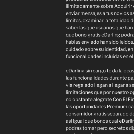
ilimitadamente sobre Adquirir e
enviar mensajes a tus novios 
limites, examinar la totalidad 
saber las que usuarios que ha
que bono gratis eDarling podra
habias enviado han sido leidos
cuidado sobre su identidad, en 
funcionalidades incluidas en e
eDarling sin cargo te da la oca
las funcionalidades durante pa
via regalado llegan a llegar a s
limitaciones que por nuestro 
no obstante alegrate Con El F
las oportunidades Premium ca
consumidor gratis separado de
asi igual que bonos cual eDarl
podras tomar pero secretos di