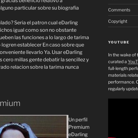
gracias beneficio relativo a
guno particular sobre su biografia
Comments
Copyright
ado? Seria el patron cual eDarling
 dichos igual como son no obstante
rueben las funciones a lo largo de tarima
YOUTUBE
o logren establecer En caso sobre que
conveniente llevarlo Ya. Usar eDarling
In the wake of 
as cero millas gente debatir la sencillez y
curated a
YouT
ado relacion sobre la tarima nunca
full-length pe
materials relat
performance. C
regularly updat
remium
Un perfil
Premium
eDarling