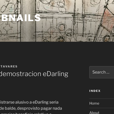
MBNAILS
 TAVARES
Search
 demostracion eDarling
for:
INDEX
istrarse alusivo a eDarling seria
Home
, de balde, desprovisto pagar nada
About