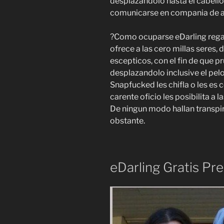
desplazandolo hasta el cabello 
comunicarse en compania de al
?Como ocuparse eDarling regal
ofrece a las cero millas seres,
escepticos, con el fin de que p
desplazandolo inclusive el pel
Snapfucked les chifla o les es 
carente oficio les posibilita a l
De ningun modo hallan transpir
obstante.
eDarling Gratis P