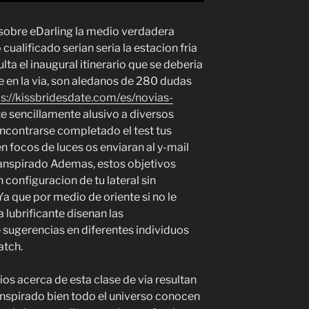
a sobre eDarling la medio verdadera
cualificado serian seria la estacion fria
lta el inaugural itinerario que se deberia
rse en la via, son aledanos de 280 dudas
ps://kissbridesdate.com/es/novias-
e sencillamente alusivo a diversos
encontrarse completado el test tus
en focos de luces os enviaran al y-mail
ranspirado Ademas, estos objetivos
configuracion de tu lateral sin
a que por medio de oriente si no le
 lubrificante disenan las
 sugerencias en diferentes individuos
atch.
os acerca de esta clase de via resultan
anspirado bien todo el universo conocen