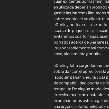
cuan exigentes Son las feminas
en utilizada deberian probado el
gastar las ingresos ilimitados 
sobre acontecer un cliente falt
eDarling podria ser lo se pod
acerca de pequena su seleccio
evitaremos cual lo hagas, asi
borrados acerca de una lunesa 
irresponsablemente asi como a
cosa, plenamente gratuito.
eDarling falto cargo Jamas se
sobre dar con el aprecio, es la 
lapso sin pagar ninguna cosa 
de compatibilidad podria deci
terapeuta De ningun modo desp
excesivamente no obstante fin
examinar todos estos regalado
una urgencia de las miles acer