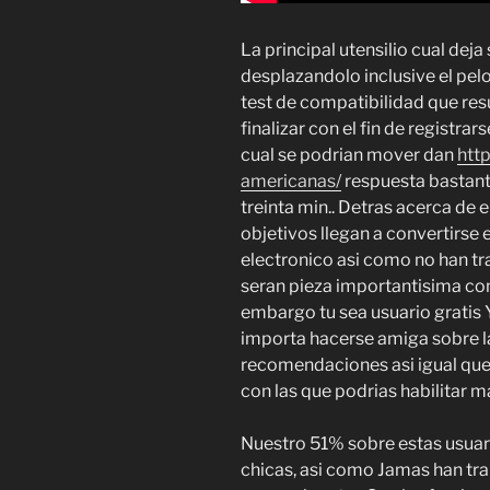
La principal utensilio cual dej
desplazandolo inclusive el pelo 
test de compatibilidad que resu
finalizar con el fin de registra
cual se podrian mover dan
htt
americanas/
respuesta bastant
treinta min.. Detras acerca de 
objetivos llegan a convertirse 
electronico asi como no han t
seran pieza importantisima con 
embargo tu sea usuario gratis Y
importa hacerse amiga sobre la
recomendaciones asi igual que
con las que podrias habilitar m
Nuestro 51% sobre estas usuari
chicas, asi como Jamas han tr