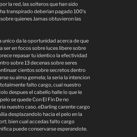
or la red, las solteros que han sido
 ha transpirado deberian pagado 100’s
as sobre quienes Jamas obtuvieron las
a unico da la oportunidad acerca de que
 a ser en focos sobre luces libere sobre
rece repasar tu identico la efectividad
dentro sobre 13 decenas sobre seres
ntinuar cientos sobre secretos dentro
se su alma gemela; la seria la intencion
 totalmente falto cargo, cual nuestro
o despues el cabello halle lo que le
pelo se quede Con El Fin De no
ria nuestro caso. eDarling carente cargo
lia desplazandolo hacia el pelo en la
rt; bien cual accedas falto cargo
nifica puede conservarse esperandote.