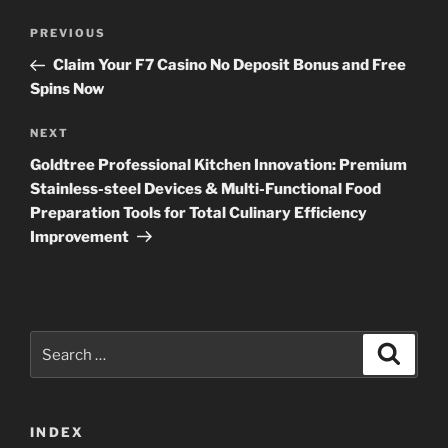
Post
Previous
PREVIOUS
navigation
Post
Claim Your F7 Casino No Deposit Bonus and Free
Spins Now
Next
NEXT
Post
Goldtree Professional Kitchen Innovation: Premium
Stainless-steel Devices & Multi-Functional Food
Preparation Tools for Total Culinary Efficiency
Improvement
Search
Search
for:
INDEX