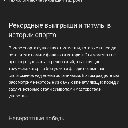
Технологические инновации и их роль
Рекордные выигрыши и титулы в
истории спорта
В мире спорта существуют моменты, которые навсегда
остаются в памяти фанатов и истории. Эти моменты не
просто результаты соревнований, а настоящие
триумфы, которые
бой усика и фьюри
возвышают
спортсменов над всеми остальными. В этом разделе мы
рассмотрим некоторые из самых впечатляющих побед и
заслуг, которые стали символами мастерства и
упорства.
Невероятные победы