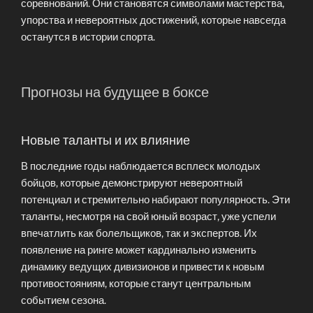
соревнований. Они становятся символами мастерства,
упорства и невероятных достижений, которые навсегда
останутся в истории спорта.
Прогнозы на будущее в боксе
Новые таланты и их влияние
В последние годы наблюдается всплеск молодых
бойцов, которые демонстрируют невероятный
потенциал и стремительно набирают популярность. Эти
таланты, несмотря на свой юный возраст, уже успели
впечатлить как болельщиков, так и экспертов. Их
появление на ринге может кардинально изменить
динамику ведущих дивизионов и привести к новым
противостояниям, которые станут центральным
событием сезона.