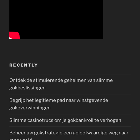
RECENTLY
Ontdek de stimulerende geheimen van slimme
gokbeslissingen
Begrijp het legitieme pad naar winstgevende
gokoverwinningen
Slimme casinotrucs om je gokbankroll te verhogen
Beheer uw gokstrategie een geloofwaardige weg naar