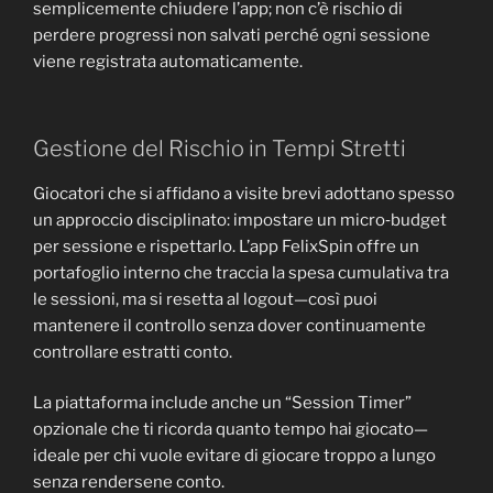
semplicemente chiudere l’app; non c’è rischio di
perdere progressi non salvati perché ogni sessione
viene registrata automaticamente.
Gestione del Rischio in Tempi Stretti
Giocatori che si affidano a visite brevi adottano spesso
un approccio disciplinato: impostare un micro‑budget
per sessione e rispettarlo. L’app FelixSpin offre un
portafoglio interno che traccia la spesa cumulativa tra
le sessioni, ma si resetta al logout—così puoi
mantenere il controllo senza dover continuamente
controllare estratti conto.
La piattaforma include anche un “Session Timer”
opzionale che ti ricorda quanto tempo hai giocato—
ideale per chi vuole evitare di giocare troppo a lungo
senza rendersene conto.