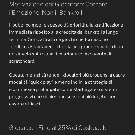
Motivazione del Giocatore: Cercare
l’Emozione, Non il Bankroll
Il pubblico mobile spesso dà priorità alla gratificazione
immediata rispetto alla crescita del bankroll a lungo
termine. Sono attratti da giochi che forniscono
feedback istantaneo—che sia una grande vincita dopo
un singolo spin o una rivelazione coinvolgente di
scratchcard.
Questa mentalità rende i giocatori più propensi a usare
modalità “quick play” e meno inclini a strategie di
scommessa prolungate come Martingale o sistemi
progressivi che richiedono sessioni più lunghe per
essere efficaci.
Gioca con Fino al 25% di Cashback