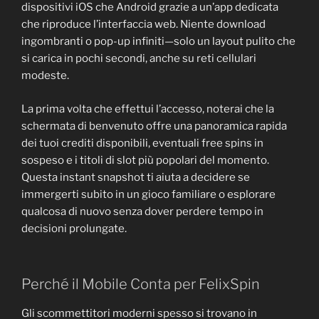
dispositivi iOS che Android grazie a un’app dedicata
che riproduce l’interfaccia web. Niente download
ingombranti o pop-up infiniti—solo un layout pulito che
si carica in pochi secondi, anche su reti cellulari
modeste.
La prima volta che effettui l’accesso, noterai che la
schermata di benvenuto offre una panoramica rapida
dei tuoi crediti disponibili, eventuali free spins in
sospeso e i titoli di slot più popolari del momento.
Questa instant snapshot ti aiuta a decidere se
immergerti subito in un gioco familiare o esplorare
qualcosa di nuovo senza dover perdere tempo in
decisioni prolungate.
Perché il Mobile Conta per FelixSpin
Gli scommettitori moderni spesso si trovano in