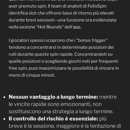
aver premuto spin. Il team di analisti di FelixSpin
identifica slot che offrono tassi di ritorno più elevati
durante brevi sessioni—una funzione ora evidenziata
nella sezione “Hot Rounds” dell’app.
I giocatori spesso scoprono che i “bonus trigger”
tendono a concentrarsi in determinate posizioni dei
rulli durante queste spin rapide. Concentrandoti su
quelle posizioni o scegliendo giochi noti per frequenti
free spin, puoi massimizzare le possibilità di vincere in
meno di cinque minuti.
Nessun vantaggio a lungo termine:
mentre
le vincite rapide sono emozionanti, non
sostituiscono una strategia a lungo termine.
Il controllo del rischio è essenziale:
più
breve è la sessione, maggiore è la tentazione di