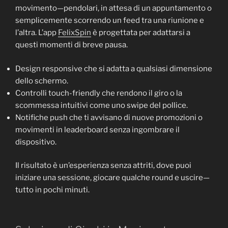
movimento—pendolari, in attesa di un appuntamento o
semplicemente scorrendo un feed tra una riunione e
l’altra. L’app
FelixSpin
è progettata per adattarsi a
questi momenti di breve pausa.
Design responsive che si adatta a qualsiasi dimensione
dello schermo.
Controlli touch-friendly che rendono il giro o la
scommessa intuitivi come uno swipe del pollice.
Notifiche push che ti avvisano di nuove promozioni o
movimenti in leaderboard senza ingombrare il
dispositivo.
Il risultato è un’esperienza senza attriti, dove puoi
iniziare una sessione, giocare qualche round e uscire—
tutto in pochi minuti.