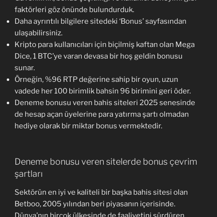
faktörleri göz önünde bulundurduk.
Daha ayrıntılı bilgilere sitedeki ‘Bonus’ sayfasından
ulaşabilirsiniz.
Kripto para kullanıcıları için biçilmiş kaftan olan Mega
Dice, 1 BTC’ye varan devasa bir hoş geldin bonusu
sunar.
Örneğin, %96 RTP değerine sahip bir oyun, uzun
vadede her 100 birimlik bahsin 96 birimini geri öder.
Deneme bonusu veren bahis siteleri 2025 senesinde
de hesap açan üyelerine para yatırma şartı olmadan
hediye olarak bir miktar bonus vermektedir.
Deneme bonusu veren sitelerde bonus çevrim
şartları
Sektörün en iyi ve kaliteli bir başka bahis sitesi olan
Betboo, 2005 yılından beri piyasanın içerisinde.
Dünya’nın birçok ülkesinde de faaliyetini sürdüren