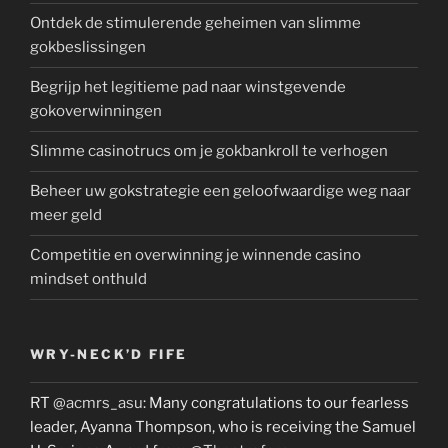
Ontdek de stimulerende geheimen van slimme
gokbeslissingen
Begrijp het legitieme pad naar winstgevende
gokoverwinningen
Slimme casinotrucs om je gokbankroll te verhogen
Beheer uw gokstrategie een geloofwaardige weg naar
meer geld
Competitie en overwinning je winnende casino
mindset onthuld
WRY-NECK’D FIFE
RT
@acmrs_asu
: Many congratulations to our fearless
leader, Ayanna Thompson, who is receiving the Samuel