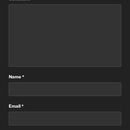
Name
*
Email
*