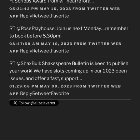
H. Scripps Award from
@Theatrefora
…
05:31:42 PM MAY 16, 2023
FROM
TWITTER WEB
Reply
Retweet
Favorite
APP
RT
@RosePlayhouse
: Join us next Monday…remember
to book before 5.30pm!
08:47:59 AM MAY 10, 2023
FROM
TWITTER WEB
Reply
Retweet
Favorite
APP
RT
@ShaxBull
: Shakespeare Bulletin is keen to publish
your work! We have slots coming up in our 2023 open
issues, and offer a fast, support…
01:29:06 PM MAY 09, 2023
FROM
TWITTER WEB
Reply
Retweet
Favorite
APP