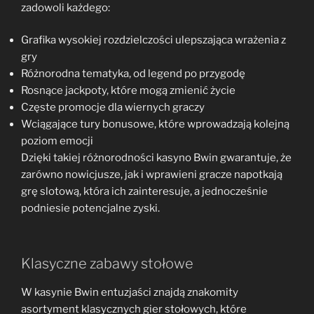
zadowoli każdego:
Grafika wysokiej rozdzielczości ulepszająca wrażenia z
gry
Różnorodna tematyka, od legend po przygodę
Rosnące jackpoty, które mogą zmienić życie
Częste promocje dla wiernych graczy
Wciągające tury bonusowe, które wprowadzają kolejną
poziom emocji
Dzięki takiej różnorodności kasyno Bwin gwarantuje, że
zarówno nowicjusze, jak i wprawieni gracze napotkają
grę slotową, która ich zainteresuje, a jednocześnie
podniesie potencjalne zyski.
Klasyczne zabawy stołowe
W kasynie Bwin entuzjaści znajdą znakomity
asortyment klasycznych gier stołowych, które