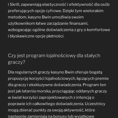
i Skrill, zapewniają elastyczność i efektywność dla osób
preferujących opcje cyfrowe. Dzięki tym wielorakim
metodom, kasyno Bwin umożliwia swoim
użytkownikom łatwe zarządzanie finansami,
wzbogacając ogólne doświadczenia z gry o komfortowe
i błyskawiczne opcje płatności.
Czy jest program lojalnościowy dla stałych
graczy?
Dla regularnych graczy kasyno Bwin oferuje bogatą
propozycję korzyści lojalnościowych, łączących premie
dla graczy i ekskluzywne doświadczenia. Program ten
jest jak latarnia morska, przyciągając oddanych graczy
w świat korzyści zaprojektowanych z intencją o
poprawie ich całkowitego doświadczenia. Uczestnicy
mogą zbierać punkty za swoją aktywność, które
następnie zamieniają na bonusy lub wyjątkowe