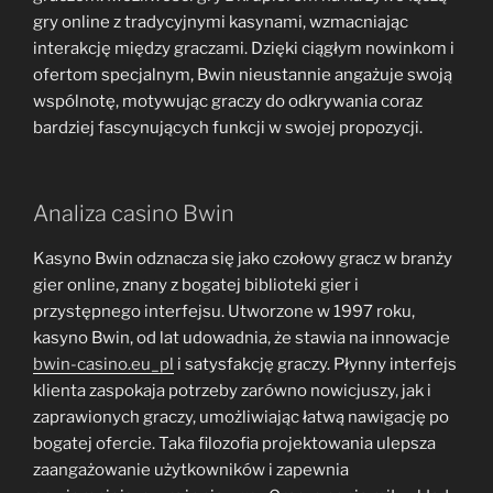
gry online z tradycyjnymi kasynami, wzmacniając
interakcję między graczami. Dzięki ciągłym nowinkom i
ofertom specjalnym, Bwin nieustannie angażuje swoją
wspólnotę, motywując graczy do odkrywania coraz
bardziej fascynujących funkcji w swojej propozycji.
Analiza casino Bwin
Kasyno Bwin odznacza się jako czołowy gracz w branży
gier online, znany z bogatej biblioteki gier i
przystępnego interfejsu. Utworzone w 1997 roku,
kasyno Bwin, od lat udowadnia, że stawia na innowacje
bwin-casino.eu_pl
i satysfakcję graczy. Płynny interfejs
klienta zaspokaja potrzeby zarówno nowicjuszy, jak i
zaprawionych graczy, umożliwiając łatwą nawigację po
bogatej ofercie. Taka filozofia projektowania ulepsza
zaangażowanie użytkowników i zapewnia