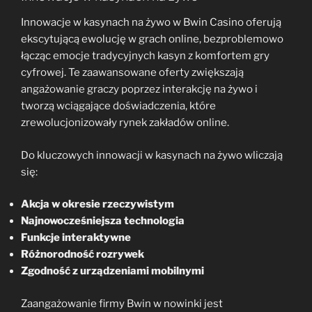
Innowacje w kasynach na żywo w Bwin Casino oferują
ekscytującą ewolucję w grach online, bezproblemowo
łącząc emocje tradycyjnych kasyn z komfortem gry
cyfrowej. Te zaawansowane oferty zwiększają
angażowanie graczy poprzez interakcję na żywo i
tworzą wciągające doświadczenia, które
zrewolucjonizowały rynek zakładów online.
Do kluczowych innowacji w kasynach na żywo wliczają
się:
Akcja w okresie rzeczywistym
Najnowocześniejsza technologia
Funkcje interaktywne
Różnorodność rozrywek
Zgodność z urządzeniami mobilnymi
Zaangażowanie firmy Bwin w nowinki jest