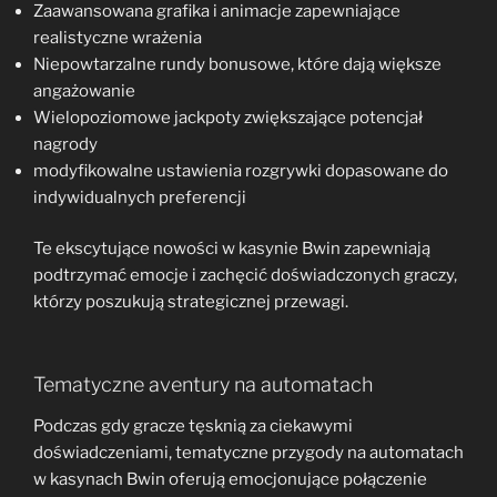
Zaawansowana grafika i animacje zapewniające
realistyczne wrażenia
Niepowtarzalne rundy bonusowe, które dają większe
angażowanie
Wielopoziomowe jackpoty zwiększające potencjał
nagrody
modyfikowalne ustawienia rozgrywki dopasowane do
indywidualnych preferencji
Te ekscytujące nowości w kasynie Bwin zapewniają
podtrzymać emocje i zachęcić doświadczonych graczy,
którzy poszukują strategicznej przewagi.
Tematyczne aventury na automatach
Podczas gdy gracze tęsknią za ciekawymi
doświadczeniami, tematyczne przygody na automatach
w kasynach Bwin oferują emocjonujące połączenie