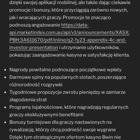
dzięki swojej aplikacji mobilnej, ale także dając ciekawie
promocje i bonusy, które przyciągają zarówno nowych,
jak i wracających graczy. Promocje te znacząco
podnoszą angażowanie
https://data-
api.marketindex.com.au/api/v1/announcements/XASX:
PBH:3A611670/pdf/inline/q2-fy23-appendix-4c-and-
investor-presentation
i utrzymanie użytkowników,
pokazując zaangażowanie kasyna w satysfakcję klienta.
Nagrody powitalne podnoszące początkowe wpłaty
Darmowe spiny na popularnych slotach, poszerzające
różnorodność rozgrywki
Tygodniowe propozycje zwrotu pieniędzy w zamiarze
złagodzenia strat
Programy lojalnościowe, które nagradzają regularnych
graczy ekskluzywnymi benefitami
Bonusy turniejowe dla graczy nastawionych na
rywalizację, którzy chcą podnieść swoje wygrane
Dzięki tym strategicznym ofertom kasyno Bwin nie