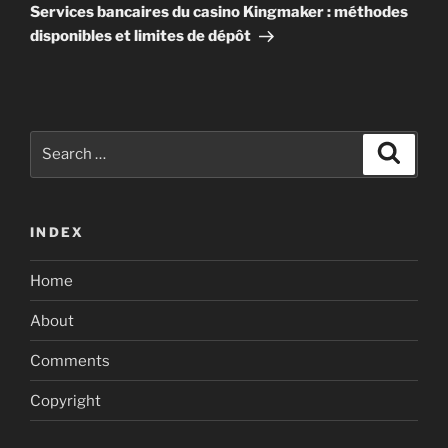
Post
Services bancaires du casino Kingmaker : méthodes
disponibles et limites de dépôt
Search
Search
for:
INDEX
Home
About
Comments
Copyright