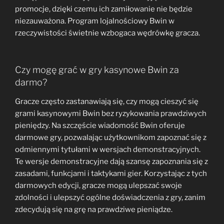
promocje, dzięki czemu ich zamiłowanie nie będzie
niezauważona. Program lojalnościowy Bwin w
rzeczywistości świetnie wzbogaca wędrówkę gracza.
Czy mogę grać w gry kasynowe Bwin za
darmo?
Gracze często zastanawiają się, czy mogą cieszyć się
grami kasynowymi Bwin bez ryzykowania prawdziwych
pieniędzy. Na szczęście wiadomość Bwin oferuje
darmowe gry, pozwalając użytkownikom zapoznać się z
odmiennymi tytułami w wersjach demonstracyjnych.
Te wersje demonstracyjne dają szansę zapoznania się z
zasadami, funkcjami i taktykami gier. Korzystając z tych
darmowych edycji, gracze mogą ulepszać swoje
zdolności i ulepszyć ogólne doświadczenia z gry, zanim
zdecydują się na grę na prawdziwe pieniądze.