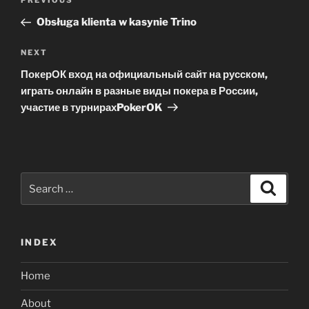
Previous
PREVIOUS
navigation
Post
Obsługa klienta w kasynie Trino
Next
NEXT
Post
ПокерОК вход на официальный сайт на русском,
играть онлайн в разные виды покера в России,
участие в турнирахPokerOK
Search
Search
for:
INDEX
Home
About