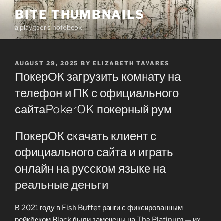
Skip
BITE THUMBNAILS
to
a playgoer's notebook
content
POSTED
AUGUST 29, 2025
BY
ELIZABETH TAVARES
ON
ПокерОК загрузить комнату на
телефон и ПК с официального
сайтаPokerOK покерный рум
ПокерОК скачать клиент с
официального сайта и играть
онлайн на русском языке на
реальные деньги
В 2021 году в Fish Buffet ранги с фиксированным
рейкбеком Black были заменены на The Platinum — их