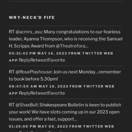
WRY-NECK’D FIFE
RT
@acmrs_asu
: Many congratulations to our fearless
leader, Ayanna Thompson, who is receiving the Samuel
H. Scripps Award from
@Theatrefora
…
05:31:42 PM MAY 16, 2023
FROM
TWITTER WEB
Reply
Retweet
Favorite
APP
RT
@RosePlayhouse
: Join us next Monday…remember
to book before 5.30pm!
08:47:59 AM MAY 10, 2023
FROM
TWITTER WEB
Reply
Retweet
Favorite
APP
RT
@ShaxBull
: Shakespeare Bulletin is keen to publish
your work! We have slots coming up in our 2023 open
issues, and offer a fast, support…
01:29:06 PM MAY 09, 2023
FROM
TWITTER WEB