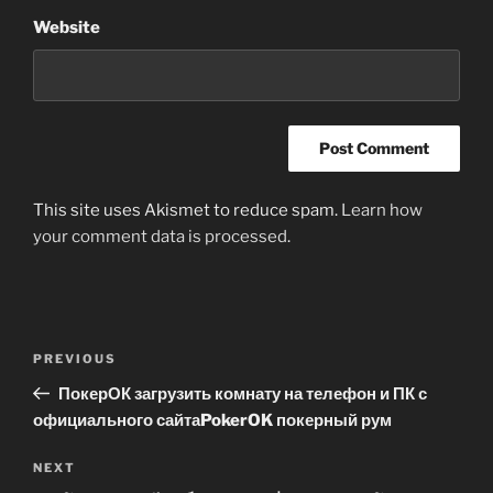
Website
This site uses Akismet to reduce spam.
Learn how
your comment data is processed
.
Post
Previous
PREVIOUS
navigation
Post
ПокерОК загрузить комнату на телефон и ПК с
официального сайтаPokerOK покерный рум
Next
NEXT