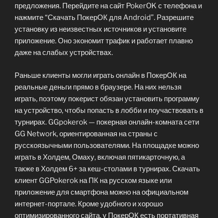
предложения. Перейдите на сайт PokerOK с телефона и
нажмите “Скачать ПокерОК для Android”. Разрешите
установку из неизвестных источников и установите
приложение. Оно экономит трафик и работает плавно
даже на слабых устройствах.
Раньше клиенты могли играть онлайн в ПокерОК на
реальные деньги прямо в браузере. На них нельзя
играть, поэтому покерист обязан установить программу
на устройство, чтобы попасть в лобби и поучаствовать в
турнирах. GGpokerok — покерная онлайн-комната сети
GG Network, ориентированная на страны с
русскоязычными пользователями. На площадке можно
играть в Холдем, Омаху, включая пятикарточную, а
также в Холдем 6+ за кеш-столами в турнирах. Скачать
клиент GGPokerok на ПК на русском языке или
приложение для смартфона можно на официальном
интернет-портале. Кроме удобного и хорошо
оптимизированного сайта, у ПокерОК есть портативная