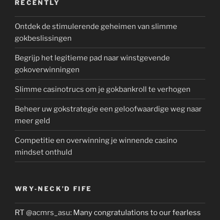
RECENTLY
Ontdek de stimulerende geheimen van slimme
gokbeslissingen
Begrijp het legitieme pad naar winstgevende
gokoverwinningen
Slimme casinotrucs om je gokbankroll te verhogen
Beheer uw gokstrategie een geloofwaardige weg naar
meer geld
Competitie en overwinning je winnende casino
mindset onthuld
WRY-NECK’D FIFE
RT
@acmrs_asu
: Many congratulations to our fearless