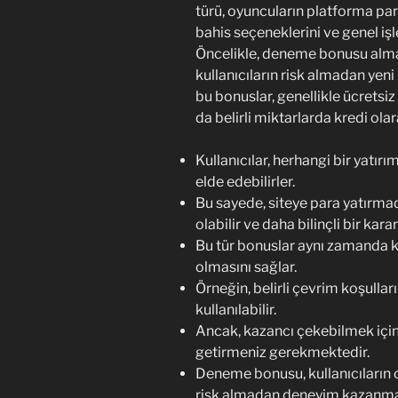
türü, oyuncuların platforma par
bahis seçeneklerini ve genel işl
Öncelikle, deneme bonusu almanı
kullanıcıların risk almadan yen
bu bonuslar, genellikle ücrets
da belirli miktarlarda kredi olar
Kullanıcılar, herhangi bir yatı
elde edebilirler.
Bu sayede, siteye para yatırmad
olabilir ve daha bilinçli bir karar
Bu tür bonuslar aynı zamanda kul
olmasını sağlar.
Örneğin, belirli çevrim koşulları
kullanılabilir.
Ancak, kazancı çekebilmek için g
getirmeniz gerekmektedir.
Deneme bonusu, kullanıcıların 
risk almadan deneyim kazanmal