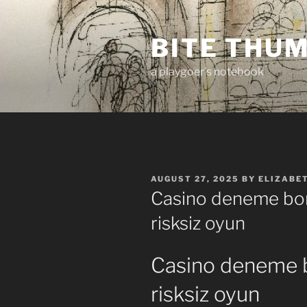
Skip
to
BITE THU
content
a playgoer's notebook
POSTED
AUGUST 27, 2025
BY
ELIZABE
ON
Casino deneme bonu
risksiz oyun
Casino deneme bo
risksiz oyun