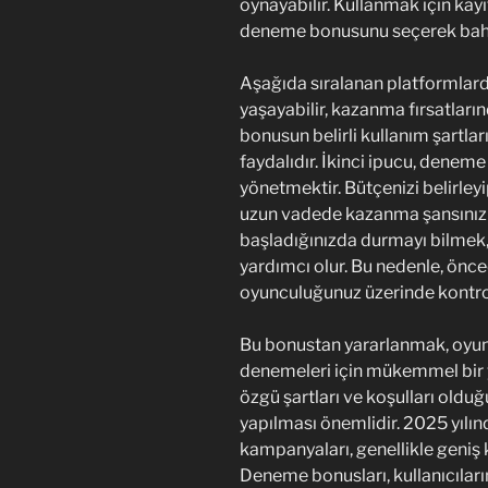
oynayabilir. Kullanmak için ka
deneme bonusunu seçerek bahisl
Aşağıda sıralanan platformlard
yaşayabilir, kazanma fırsatların
bonusun belirli kullanım şartlar
faydalıdır. İkinci ipucu, deneme
yönetmektir. Bütçenizi belirley
uzun vadede kazanma şansınızı
başladığınızda durmayı bilmek,
yardımcı olur. Bu nedenle, önced
oyunculuğunuz üzerinde kontro
Bu bonustan yararlanmak, oyuncu
denemeleri için mükemmel bir 
özgü şartları ve koşulları olduğ
yapılması önemlidir. 2025 yılı
kampanyaları, genellikle geniş 
Deneme bonusları, kullanıcıları