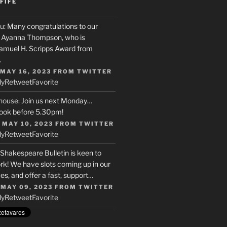
FIFE
u
: Many congratulations to our
r, Ayanna Thompson, who is
Samuel H. Scripps Award from
…
 MAY 16, 2023
FROM
TWITTER
ly
Retweet
Favorite
house
: Join us next Monday…
ook before 5.30pm!
 MAY 10, 2023
FROM
TWITTER
ly
Retweet
Favorite
 Shakespeare Bulletin is keen to
rk! We have slots coming up in our
s, and offer a fast, support…
 MAY 09, 2023
FROM
TWITTER
ly
Retweet
Favorite