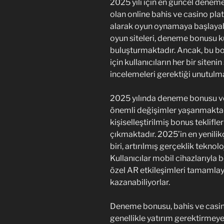
2025 yılı için en güncel deneme 
olan online bahis ve casino pla
alarak oyun oynamaya başlayabili
oyun siteleri, deneme bonusu kul
buluşturmaktadır. Ancak, bu b
için kullanıcıların her bir sitenin
incelemeleri gerektiği unutulm
2025 yılında deneme bonusu ver
önemli değişimler yaşanmaktadı
kişiselleştirilmiş bonus teklifl
çıkmaktadır. 2025’in en yenili
biri, artırılmış gerçeklik teknol
Kullanıcılar mobil cihazlarıyla b
özel AR etkileşimleri tamamla
kazanabiliyorlar.
Deneme bonusu, bahis ve casino
genellikle yatırım gerektirmeye