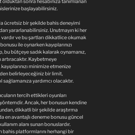
yıt olduktan sonra hesabınıza tanımlanan
erinize başlayabilirsiniz.
a ücretsiz bir şekilde bahis deneyimi
dan yararlanabilirsiniz. Unutmayın ki her
ı vardır ve bu şartları dikkatlice okumak
 bonusu ile oynarken kayıplarınızı
ip, bu bütçeye sadık kalarak oynamanız,
 artıracaktır. Kaybetmeye
 kayıplarınızı minimize etmenize
en belirleyeceğiniz bir limit,
l sağlamanıza yardımcı olacaktır.
ların tercih ettikleri oyunları
yöntemdir. Ancak, her bonusun kendine
undan, dikkatli bir şekilde araştırma
nda en avantajlı deneme bonusu güncel
kullanım alanı sunan bonuslardır.
n bahis platformlarını herhangi bir