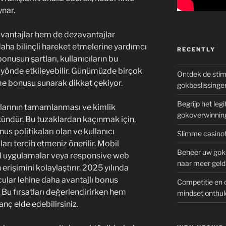
ynar.
avantajlar hem de dezavantajlar
daha bilinçli hareket etmelerine yardımcı
RECENTLY
bonusun şartları, kullanıcıların bu
 yönde etkileyebilir. Günümüzde birçok
Ontdek de sti
eme bonusu sunarak dikkat çekiyor.
gokbeslissinge
Begrijp het le
tlarının tamamlanması ve kimlik
gokoverwinnin
ndür. Bu tuzaklardan kaçınmak için,
nus politikaları olan ve kullanıcı
Slimme casinot
arı tercih etmeniz önerilir. Mobil
Beheer uw goks
l uygulamalar veya responsive web
naar meer geld
n erişimini kolaylaştırır. 2025 yılında
cular lehine daha avantajlı bonus
Competitie en 
. Bu fırsatları değerlendirirken hem
mindset onthul
nç elde edebilirsiniz.