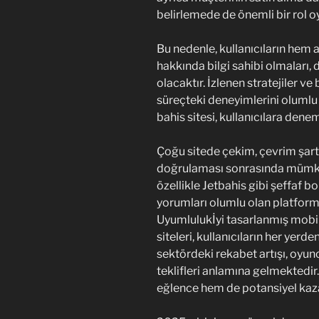
belirlemede de önemli bir rol o
Bu nedenle, kullanıcıların hem 
hakkında bilgi sahibi olmaları, 
olacaktır. İzlenen stratejiler ve 
süreçteki deneyimlerini olumlu
bahis sitesi, kullanıcılara den
Çoğu sitede çekim, çevrim şar
doğrulaması sonrasında mümkü
özellikle Jetbahis gibi şeffaf bo
yorumları olumlu olan platforml
Uyumlulukİyi tasarlanmış mobi
siteleri, kullanıcıların her yerde
sektördeki rekabet artışı, oyun
teklifleri anlamına gelmektedir
eğlence hem de potansiyel kaza