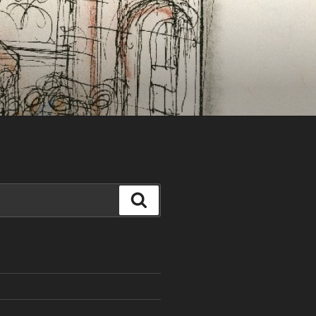
Search