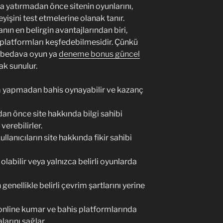
a yatırmadan önce sitenin oyunlarını,
eyişini test etmelerine olanak tanır.
n en belirgin avantajlarından biri,
i platformları keşfedebilmesidir. Çünkü
iz bedava oyun ya
deneme bonus güncel
ak sunulur.
rım yapmadan bahis oynayabilir ve kazanç
an önce site hakkında bilgi sahibi
 verebilirler.
lanıcıların site hakkında fikir sahibi
 olabilir veya yalnızca belirli oyunlarda
enellikle belirli çevrim şartlarını yerine
online kumar ve bahis platformlarında
arını sağlar.