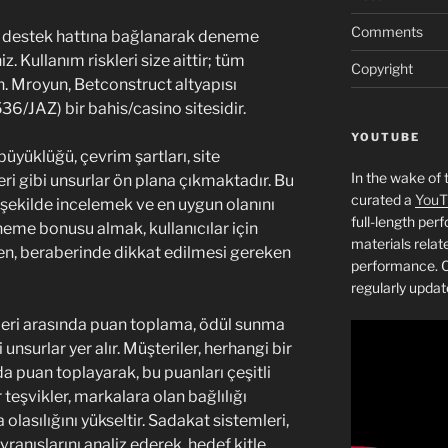
Comments
lı destek hattına bağlanarak deneme
. Kullanım riskleri size aittir; tüm
Copyright
in. Mroyun, Betconstruct altyapısı
36/JAZ) bir bahis/casino sitesidir.
YOUTUBE
üyüklüğü, çevrim şartları, site
In the wake of 
eri gibi unsurlar ön plana çıkmaktadır. Bu
curated a
YouT
r şekilde incelemek ve en uygun olanını
full-length pe
me bonusu almak, kullanıcılar için
materials relat
ken, beraberinde dikkat edilmesi gereken
performance. C
regularly updat
leri arasında puan toplama, ödül sunma
surlar yer alır. Müşteriler, herhangi bir
da puan toplayarak, bu puanları çeşitli
r teşvikler, markalara olan bağlılığı
 olasılığını yükseltir. Sadakat sistemleri,
ranışlarını analiz ederek, hedef kitle