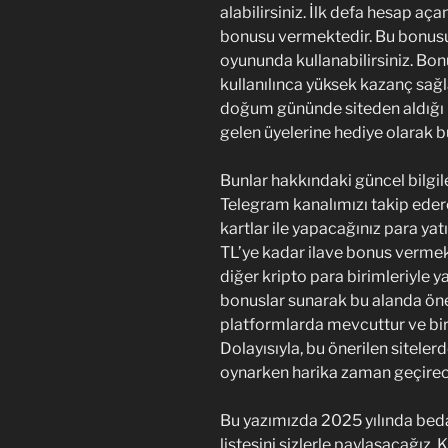
alabilirsiniz. İlk defa hesap a
bonusu vermektedir. Bu bonusu
oyununda kullanabilirsiniz. Bon
kullanılınca yüksek kazanç sağl
doğum gününde siteden aldığı h
gelen üyelerine hediye olarak 
Bunlar hakkındaki güncel bilgil
Telegram kanalımızı takip edere
kartlar ile yapacağınız para ya
TL’ye kadar ilave bonus vermek
diğer kripto para birimleriyle 
bonuslar sunarak bu alanda öne ç
platformlarda mevcuttur ve birin
Dolayısıyla, bu önerilen sitelerd
oynarken harika zaman geçirece
Bu yazımızda 2025 yılında beda
listesini sizlerle paylaşacağız.