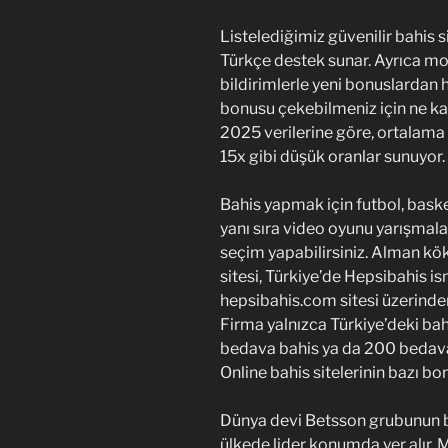
Listelediğimiz güvenilir bahis si
Türkçe destek sunar. Ayrıca mo
bildirimlerle yeni bonuslardan h
bonusu çekebilmeniz için ne kad
2025 verilerine göre, ortalama ç
15x gibi düşük oranlar sunuyor.
Bahis yapmak için futbol, baske
yanı sıra video oyunu yarışmala
seçim yapabilirsiniz. Alman kök
sitesi, Türkiye’de Hepsibahis is
hepsibahis.com sitesi üzerinden
Firma yalnızca Türkiye’deki bah
bedava bahis ya da 200 bedava
Online bahis sitelerinin bazı bon
Dünya devi Betsson grubunun bi
ülkede lider konumda yer alır.