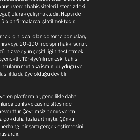
onusu veren bahis siteleri listemizdeki
 (legal) olarak çalışmaktadır. Hepsi de
ü olan firmalarca işletilmektedir.
mek için ideal olan deneme bonusları,
his veya 20–100 free spin hakkı sunar.
 hız ve oyun çeşitliliğini test etmek
çenektir. Türkiye’nin en eski bahis
yuncuların mutlaka ismini duyduğu ve
asılıkla da üye olduğu dev bir
 veren platformlar, genellikle daha
onlarca bahis ve casino sitesinde
evcuttur. Çevrimsiz bonus veren
da çok daha fazla artmıştır. Çünkü
 herhangi bir şartı gerçekleştirmesini
uslardır.