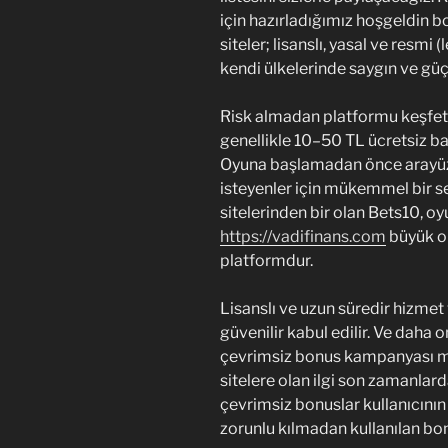
için hazırladığımız hoşgeldin b
siteler; lisanslı, yasal ve resmi
kendi ülkelerinde saygın ve güçl
Risk almadan platformu keşfet
genellikle 10–50 TL ücretsiz ba
Oyuna başlamadan önce arayüzü,
isteyenler için mükemmel bir se
sitelerinden bir olan Bets10, o
https://vadifinans.com
büyük ol
platformdur.
Lisanslı ve uzun süredir hizmet
güvenilir kabul edilir. Ve daha 
çevrimsiz bonus kampanyası m
sitelere olan ilgi son zamanlar
çevrimsiz bonuslar kullanıcının
zorunlu kılmadan kullanılan bon