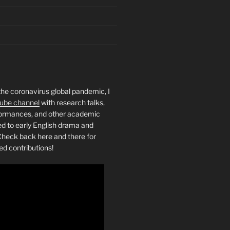
the coronavirus global pandemic, I
ube channel
with research talks,
rformances, and other academic
ed to early English drama and
heck back here and there for
ed contributions!