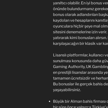
yanıltıcı olabilir. En iyi bonus
önünde bulundurmanız gereken 
bonus olarak adlandırılan başka 
kaydolan ve hesaplarını kanıtla
oyunculara hiçbir şeye mal olm
sitesini denemelerine izin veri
yatırarak kimi bonusları alırsın
karşılaşacağın bir klasik var ka
Lisanslı platformlar, kullanıcı 
sunulması konusunda daha güven
Gaming Authority, UK Gambling
en prestijli lisanslar arasında y
tamamen ücretsizdir ve herhang
Bu bonuslar ile gerçek bahis den
yaşayabilirsiniz.
Büyük bir Alman bahis firması o
bir süre önce yalnızca Türkiye’y