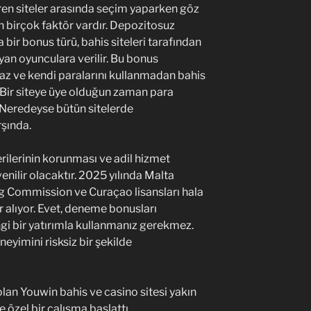
 veren siteler arasında seçim yaparken göz
birçok faktör vardır. Depozitosuz
bir bonus türü, bahis siteleri tarafından
yan oyunculara verilir. Bu bonus
az ve kendi paralarını kullanmadan bahis
r. Bir siteye üye olduğun zaman para
. Neredeyse bütün sitelerde
rşında.
verilerinin korunması ve adil hizmet
ilir olacaktır. 2025 yılında Malta
 Commission ve Curaçao lisansları hala
er alıyor. Evet, deneme bonusları
i bir yatırımla kullanmanız gerekmez.
eyimini risksiz bir şekilde
lan Youwin bahis ve casino sitesi yakın
e özel bir çalışma başlattı.