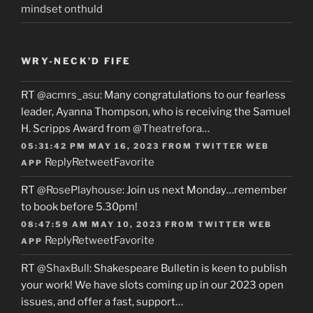
mindset onthuld
WRY-NECK’D FIFE
RT
@acmrs_asu
: Many congratulations to our fearless
leader, Ayanna Thompson, who is receiving the Samuel
H. Scripps Award from
@Theatrefora
…
05:31:42 PM MAY 16, 2023
FROM
TWITTER WEB
Reply
Retweet
Favorite
APP
RT
@RosePlayhouse
: Join us next Monday…remember
to book before 5.30pm!
08:47:59 AM MAY 10, 2023
FROM
TWITTER WEB
Reply
Retweet
Favorite
APP
RT
@ShaxBull
: Shakespeare Bulletin is keen to publish
your work! We have slots coming up in our 2023 open
issues, and offer a fast, support…