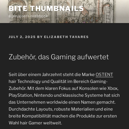
Skip
BITE THUMBNAILS
to
a playgoer's notebook
content
POSTED
JULY 2, 2025
BY
ELIZABETH TAVARES
ON
Zubehör, das Gaming aufwertet
Seit über einem Jahrzehnt steht die Marke
OSTENT
hair Technology und Qualität im Bereich Gaming-
Zubehör. Mit dem klaren Fokus auf Konsolen wie Xbox,
PlayStation, Nintendo und klassische Systeme hat sich
das Unternehmen worldwide einen Namen gemacht.
Durchdachte Layouts, robuste Materialien und eine
breite Kompatibilität machen die Produkte zur ersten
Wahl hair Gamer weltweit.