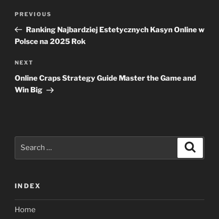
Post
Previous
PREVIOUS
navigation
Post
Ranking Najbardziej Estetycznych Kasyn Online w
Polsce na 2025 Rok
Next
NEXT
Post
Online Craps Strategy Guide Master the Game and
Win Big
Search
Search
for:
INDEX
Home