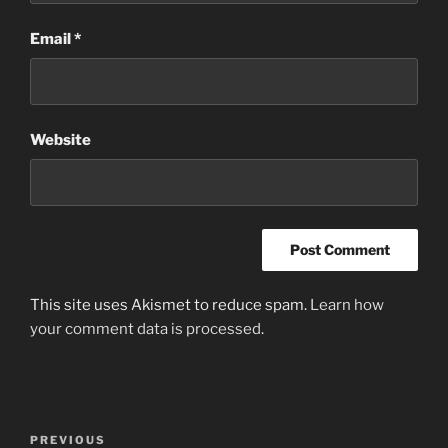
Email
*
Website
This site uses Akismet to reduce spam.
Learn how
your comment data is processed
.
Post
Previous
PREVIOUS