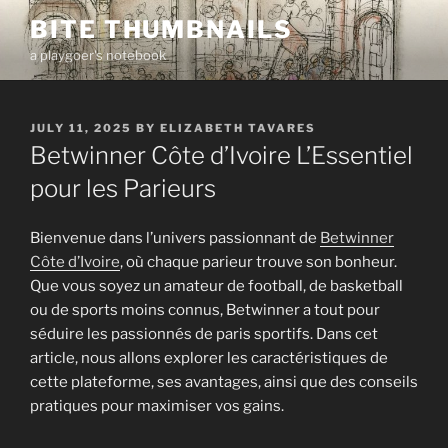
Skip
BITE THUMBNAILS
to
a playgoer's notebook
content
POSTED
JULY 11, 2025
BY
ELIZABETH TAVARES
ON
Betwinner Côte d’Ivoire L’Essentiel
pour les Parieurs
Bienvenue dans l’univers passionnant de
Betwinner
Côte d’Ivoire
, où chaque parieur trouve son bonheur.
Que vous soyez un amateur de football, de basketball
ou de sports moins connus, Betwinner a tout pour
séduire les passionnés de paris sportifs. Dans cet
article, nous allons explorer les caractéristiques de
cette plateforme, ses avantages, ainsi que des conseils
pratiques pour maximiser vos gains.