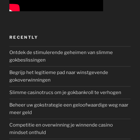
RECENTLY
Ontdek de stimulerende geheimen van slimme
gokbeslissingen
Begrijp het legitieme pad naar winstgevende
gokoverwinningen
Slimme casinotrucs om je gokbankroll te verhogen
Beheer uw gokstrategie een geloofwaardige weg naar
meer geld
Competitie en overwinning je winnende casino
mindset onthuld