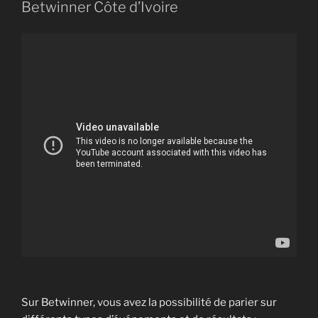
Betwinner Côte d’Ivoire
Sur Betwinner, vous avez la possibilité de parier sur