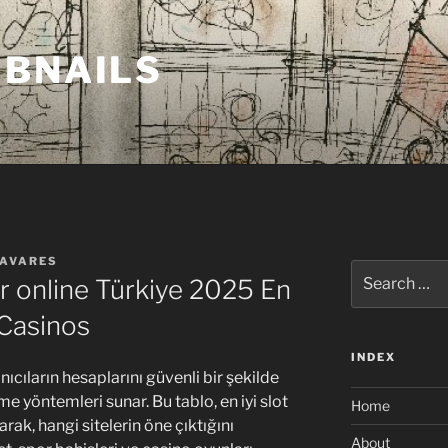
MBNAILS
TAVARES
Search
ar online Türkiye 2025 En
for:
yCasinos
INDEX
nıcıların hesaplarını güvenli bir şekilde
me yöntemleri sunar. Bu tablo, en iyi slot
Home
arak, hangi sitelerin öne çıktığını
About