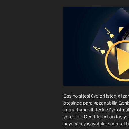
Casino sitesi üyeleri istediği 
ötesinde para kazanabilir. Geniş
kumarhane sitelerine üye olmak
yeterlidir. Gerekli şartları taş
heyecanı yaşayabilir. Sadakat 