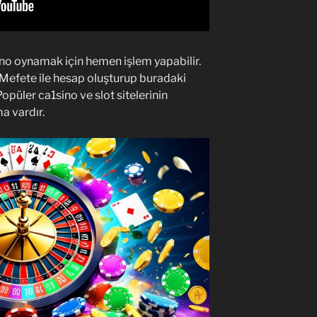
ino oynamak için hemen işlem yapabilir.
n Mefete ile hesap oluşturup buradaki
Popüler ca1sino ve slot sitelerinin
a vardır.