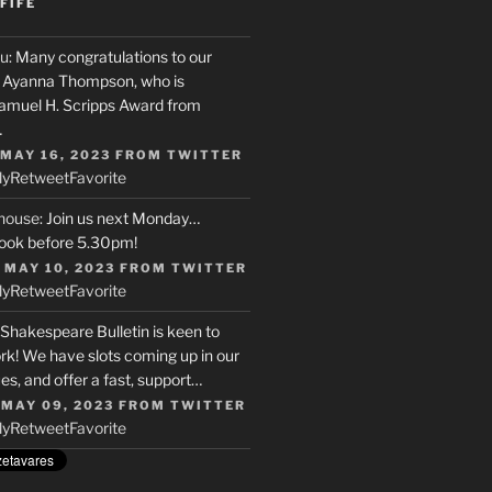
FIFE
u
: Many congratulations to our
r, Ayanna Thompson, who is
Samuel H. Scripps Award from
…
 MAY 16, 2023
FROM
TWITTER
ly
Retweet
Favorite
house
: Join us next Monday…
ook before 5.30pm!
 MAY 10, 2023
FROM
TWITTER
ly
Retweet
Favorite
 Shakespeare Bulletin is keen to
rk! We have slots coming up in our
s, and offer a fast, support…
 MAY 09, 2023
FROM
TWITTER
ly
Retweet
Favorite