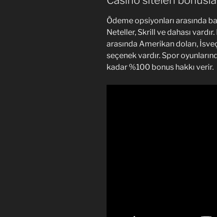
Ödeme opsiyonları arasında bank
Neteller, Skrill ve dahası vardı
arasında Amerikan doları, İsveç
seçenek vardır. Spor oyunların
kadar %100 bonus hakkı verir.