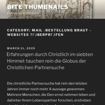
Skip
BITE THUMBNAILS
to
a playgoer's notebook
content
CATEGORY:
MAIL -BESTELLUNG BRAUT -
WEBSITES ?ГЈBERPRГЈFEN
POSTED
MARCH 11, 2025
ON
Erfahrungen durch Christlich im siebten
Himmel: tauchen rein die Globus der
Christlichen Partnersuche
Die christliche Partnersuche hat rein den letzten
Jahren immer noch mehr A aussage gewonnen.
Mehrere Menschen, die Den ernst nehmen leben und
dahinter ihrem Lebenspartner forschen, erstreben