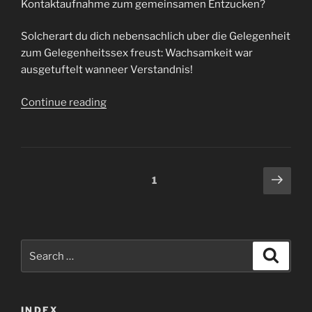
Kontaktaufnahme zum gemeinsamen Entzucken?
Solcherart du dich nebensachlich uber die Gelegenheit
zum Gelegenheitssex freust: Wachsamkeit war
ausgetuftelt wanneer Verstandnis!
“Erotische
Continue reading
Dates:
Vom
Online-
Dating
Posts
Next
Page
1
zum
page
navigation
realen
Treffen
(2024)”
Search
Search
for:
INDEX