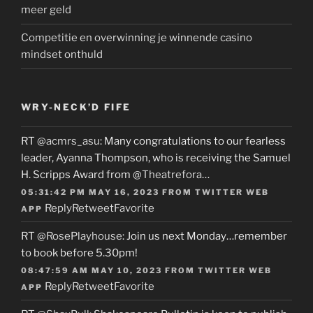
meer geld
Competitie en overwinning je winnende casino
mindset onthuld
WRY-NECK’D FIFE
RT
@acmrs_asu
: Many congratulations to our fearless
leader, Ayanna Thompson, who is receiving the Samuel
H. Scripps Award from
@Theatrefora
…
05:31:42 PM MAY 16, 2023
FROM
TWITTER WEB
Reply
Retweet
Favorite
APP
RT
@RosePlayhouse
: Join us next Monday…remember
to book before 5.30pm!
08:47:59 AM MAY 10, 2023
FROM
TWITTER WEB
Reply
Retweet
Favorite
APP