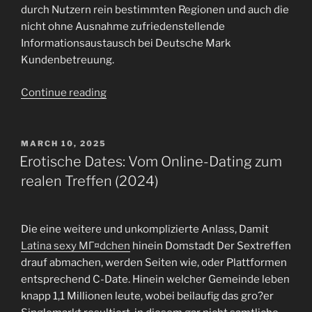
durch Nutzern rein bestimmten Regionen und auch die
nicht ohne Ausnahme zufriedenstellende
Informationsaustausch bei Deutsche Mark
Kundenbetreuung.
“Erfahrungen
Continue reading
durch
Christlich
im
POSTED
MARCH 10, 2025
ON
siebten
Erotische Dates: Vom Online-Dating zum
Himmel:
realen Treffen (2024)
tauchen
rein
die
Die eine weitere und unkomplizierte Anlass, Damit
Globus
Latina sexy MГ¤dchen
hinein Domstadt Der Sextreffen
der
drauf abmachen, werden Seiten wie, oder Plattformen
Christlichen
entsprechend C-Date. Hinein welcher Gemeinde leben
Partnersuche”
knapp 1,1 Millionen leute, wobei beilaufig das gro?er