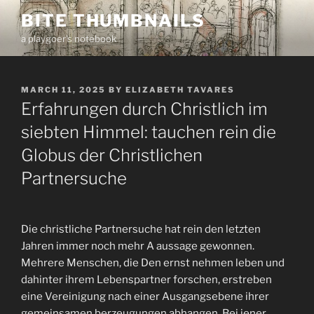
Skip
BITE THUMBNAILS
to
a playgoer's notebook
content
POSTED
MARCH 11, 2025
BY
ELIZABETH TAVARES
ON
Erfahrungen durch Christlich im
siebten Himmel: tauchen rein die
Globus der Christlichen
Partnersuche
Die christliche Partnersuche hat rein den letzten
Jahren immer noch mehr A aussage gewonnen.
Mehrere Menschen, die Den ernst nehmen leben und
dahinter ihrem Lebenspartner forschen, erstreben
eine Vereinigung nach einer Ausgangsebene ihrer
gemeinsamen berzeugungen abhangen. Bei jener