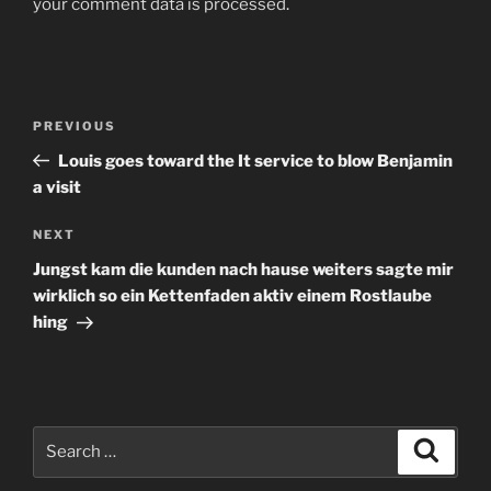
your comment data is processed
.
Post
Previous
PREVIOUS
navigation
Post
Louis goes toward the It service to blow Benjamin
a visit
Next
NEXT
Post
Jungst kam die kunden nach hause weiters sagte mir
wirklich so ein Kettenfaden aktiv einem Rostlaube
hing
Search
Search
for: