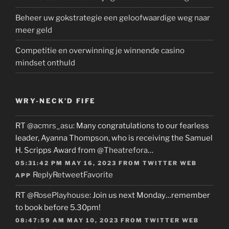
Beheer uw gokstrategie een geloofwaardige weg naar
meer geld
Competitie en overwinning je winnende casino
mindset onthuld
WRY-NECK’D FIFE
RT
@acmrs_asu
: Many congratulations to our fearless
leader, Ayanna Thompson, who is receiving the Samuel
H. Scripps Award from
@Theatrefora
…
05:31:42 PM MAY 16, 2023
FROM
TWITTER WEB
Reply
Retweet
Favorite
APP
RT
@RosePlayhouse
: Join us next Monday…remember
to book before 5.30pm!
08:47:59 AM MAY 10, 2023
FROM
TWITTER WEB