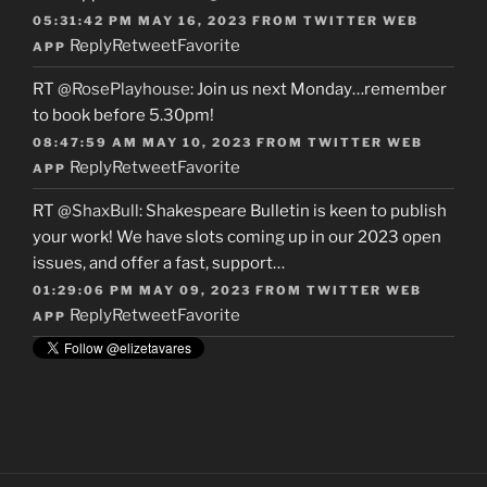
05:31:42 PM MAY 16, 2023
FROM
TWITTER WEB
Reply
Retweet
Favorite
APP
RT
@RosePlayhouse
: Join us next Monday…remember
to book before 5.30pm!
08:47:59 AM MAY 10, 2023
FROM
TWITTER WEB
Reply
Retweet
Favorite
APP
RT
@ShaxBull
: Shakespeare Bulletin is keen to publish
your work! We have slots coming up in our 2023 open
issues, and offer a fast, support…
01:29:06 PM MAY 09, 2023
FROM
TWITTER WEB
Reply
Retweet
Favorite
APP