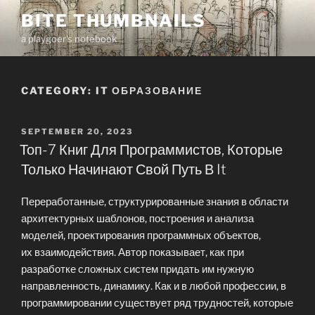
Skip
BITE THUMBNAILS
to
a playgoer's notebook
content
CATEGORY:
IT ОБРАЗОВАНИЕ
POSTED
SEPTEMBER 20, 2023
ON
Топ-7 Книг Для Программистов, Которые
Только Начинают Свой Путь В It
Переработанные, структурированные знания в области
архитектурных шаблонов, построения и анализа
моделей, проектирования программных объектов,
их взаимодействия. Автор показывает, как при
разработке сложных систем придать им нужную
направленность, динамику. Как и в любой профессии, в
программировании существует ряд трудностей, которые