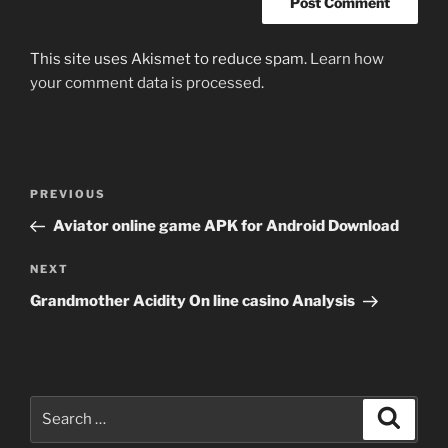
This site uses Akismet to reduce spam.
Learn how
your comment data is processed
.
Post
Previous
PREVIOUS
navigation
Post
Aviator online game APK for Android Download
Next
NEXT
Post
Grandmother Acidity On line casino Analysis
Search
Search
for: