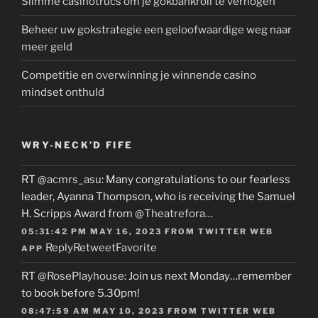
Slimme casinotrucs om je gokbankroll te verhogen
Beheer uw gokstrategie een geloofwaardige weg naar
meer geld
Competitie en overwinning je winnende casino
mindset onthuld
WRY-NECK’D FIFE
RT
@acmrs_asu
: Many congratulations to our fearless
leader, Ayanna Thompson, who is receiving the Samuel
H. Scripps Award from
@Theatrefora
…
05:31:42 PM MAY 16, 2023
FROM
TWITTER WEB
Reply
Retweet
Favorite
APP
RT
@RosePlayhouse
: Join us next Monday…remember
to book before 5.30pm!
08:47:59 AM MAY 10, 2023
FROM
TWITTER WEB