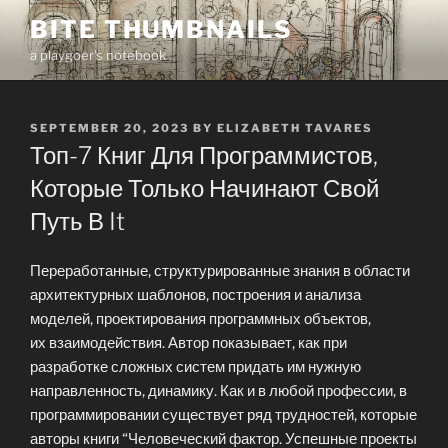
Skip
BITE THUMBNAILS
to
a playgoer's notebook
content
POSTED
SEPTEMBER 20, 2023
BY
ELIZABETH TAVARES
ON
Топ-7 Книг Для Программистов,
Которые Только Начинают Свой
Путь В It
Переработанные, структурированные знания в области
архитектурных шаблонов, построения и анализа
моделей, проектирования программных объектов,
их взаимодействия. Автор показывает, как при
разработке сложных систем придать им нужную
направленность, динамику. Как и в любой профессии, в
программировании существует ряд трудностей, которые
авторы книги “Человеческий фактор. Успешные проекты