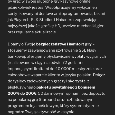
by grać w swoje ulubione gry kasynowe online
gdziekolwiek jesteś! Współpracujemy wyłącznie z
certyfikowanymi dostawcami oprogramowania, takimi
jak Playtech, ELK Studios i Habanero, zapewniając
najwyższej jakości grafikę HD, uczciwe mechaniki gier
oraz regularne aktualizacje.
Dbamy o Twoje
bezpieczeństwo i komfort gry
–
stosujemy zaawansowane szyfrowanie SSL klasy
bankowej, oferujemy błyskawiczne wypłaty wygranych
(realizowane w ciągu zaledwie 72 godzin) z
imponującymi limitami do 40 000€ miesięcznie oraz
całodobowe wsparcie klienta w języku polskim. Dołącz
do tysięcy zadowolonych graczy i skorzystaj z
ekskluzywnego
pakietu powitalnego z bonusem
200% do 200€
, 50 darmowymi spinami bez depozytu
na popularną grę Starburst oraz rozbudowanym
programem lojalnościowym, który systematycznie
nagradza Twoją aktywność w kasynie!