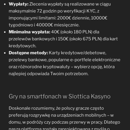
Wypłaty:
Zlecenia wypłaty są realizowane w ciągu
maksymalnie 72 godzin po weryfikacji KYC, z
imponującymi limitami: 2000€ dziennie, 10000€
tygodniowo i 40000€ miesięcznie.
Minimalna wypłata:
40€ (około 180 PLN) dla
przelewów bankowych i 150€ (około 675 PLN) dla kart
kredytowych.
Dostępne metody:
Karty kredytowe/debetowe,
przelewy bankowe, popularne e-portfele elektroniczne
oraz różnorodne kryptowaluty – wybierz opcję, która
najlepiej odpowiada Twoim potrzebom.
Gry na smartfonach w Slottica Kasyno
Doskonale rozumiemy, że polscy gracze często
preferują rozgrywkę na urządzeniach mobilnych – w
domu, w podróży czy podczas przerwy w pracy. Dlatego
nasza platforma została zaprojektowana z myślą o