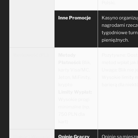
Polski.
Inne Promocje
Kasyno organizuj
nagrodami rzecz
tygodniowe turni
pieniężnych.
Bankowość (PL)
Metody
Pozytywne: Dost
Płatności:
Blik,
metod wpłat jak B
karty Visa/MC,
Uwaga: Blik nie 
Jeton, MiFinity,
Wysokie limity 
krypto
barierą dla niekt
Limity Wypłat:
Wysokie progi
minimalne (np.
750 PLN dla
kart)
Opinie i Warunki
Opinie Graczy
Opinie są miesza