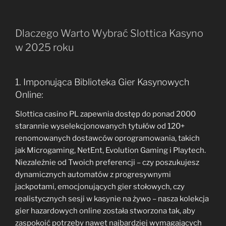
Dlaczego Warto Wybrać Slottica Kasyno
w 2025 roku
1. Imponująca Biblioteka Gier Kasynowych
Online:
Slottica casino PL zapewnia dostęp do ponad 2000
starannie wyselekcjonowanych tytułów od 120+
renomowanych dostawców oprogramowania, takich
jak Microgaming, NetEnt, Evolution Gaming i Playtech.
Niezależnie od Twoich preferencji – czy poszukujesz
dynamicznych automatów z progresywnymi
jackpotami, emocjonujących gier stołowych, czy
realistycznych sesji w kasynie na żywo – nasza kolekcja
gier hazardowych online została stworzona tak, aby
zaspokoić potrzeby nawet najbardziej wymagających