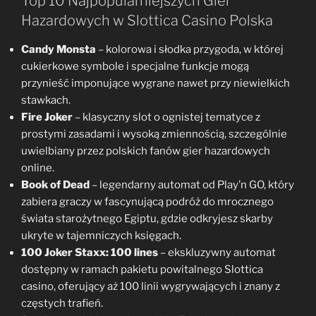
Top 10 Najpopularniejszych Gier
Hazardowych w Slottica Casino Polska
Candy Monsta
– kolorowa i słodka przygoda, w której
cukierkowe symbole i specjalne funkcje mogą
przynieść imponujące wygrane nawet przy niewielkich
stawkach.
Fire Joker
– klasyczny slot o ognistej tematyce z
prostymi zasadami i wysoką zmiennością, szczególnie
uwielbiany przez polskich fanów gier hazardowych
online.
Book of Dead
– legendarny automat od Play’n GO, który
zabiera graczy w fascynującą podróż do mrocznego
świata starożytnego Egiptu, gdzie odkryjesz skarby
ukryte w tajemniczych księgach.
100 Joker Staxx: 100 lines
– ekskluzywny automat
dostępny w ramach pakietu powitalnego Slottica
casino, oferujący aż 100 linii wygrywających i znany z
częstych trafień.