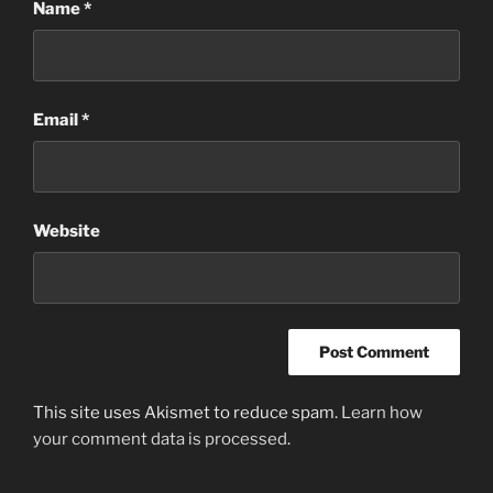
Name
*
Email
*
Website
This site uses Akismet to reduce spam.
Learn how
your comment data is processed
.