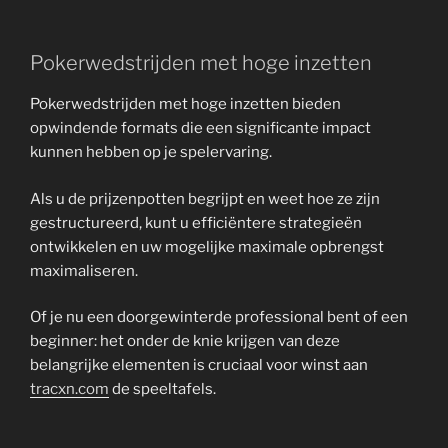
Pokerwedstrijden met hoge inzetten
Pokerwedstrijden met hoge inzetten bieden
opwindende formats die een significante impact
kunnen hebben op je spelervaring.
Als u de prijzenpotten begrijpt en weet hoe ze zijn
gestructureerd, kunt u efficiëntere strategieën
ontwikkelen en uw mogelijke maximale opbrengst
maximaliseren.
Of je nu een doorgewinterde professional bent of een
beginner: het onder de knie krijgen van deze
belangrijke elementen is cruciaal voor winst aan
tracxn.com
de speeltafels.