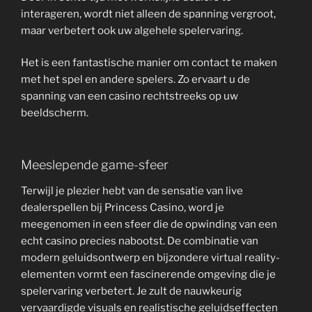
interageren, wordt niet alleen de spanning vergroot,
maar verbetert ook uw algehele spelervaring.
Het is een fantastische manier om contact te maken
met het spel en andere spelers. Zo ervaart u de
spanning van een casino rechtstreeks op uw
beeldscherm.
Meeslepende game-sfeer
Terwijl je plezier hebt van de sensatie van live
dealerspellen bij Princess Casino, word je
meegenomen in een sfeer die de opwinding van een
echt casino precies nabootst. De combinatie van
modern geluidsontwerp en bijzondere virtual reality-
elementen vormt een fascinerende omgeving die je
spelervaring verbetert. Je zult de nauwkeurig
vervaardigde visuals en realistische geluidseffecten