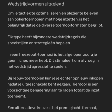
Wedstrijdvormen uitgelegd
Om je tactiek te optimaliseren en plezier te beleven
aan pokertoernooien met hoge inzetten, is het
belangrijk dat je de diverse toernooiformaten begrijpt.
Elk type heeft bijzondere wedstrijdregels die
speelstijlen en strategieën bepalen.
In een freezeout-toernooi is het afgelopen zodra je
geen fiches meer hebt. Dit stimuleert om al vroeg in
het wedstrijd agressief te spelen.
Bij rebuy-toernooien kun je je echter opnieuw inkopen
nadat je uitgeschakeld bent gegaan. Hierdoor is een
voorzichtige benadering aan te raden totdat de inzet
toeneemt.
Een alternatieve keuze is het premiejacht-formaat,