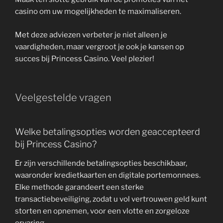
casino om uw mogelijkheden te maximaliseren.
Met deze adviezen verbeter je niet alleen je
vaardigheden, maar vergroot je ook je kansen op
succes bij Princess Casino. Veel plezier!
Veelgestelde vragen
Welke betalingsopties worden geaccepteerd
bij Princess Casino?
Er zijn verschillende betalingsopties beschikbaar,
waaronder kredietkaarten en digitale portemonnees.
Elke methode garandeert een sterke
transactiebeveiliging, zodat u vol vertrouwen geld kunt
storten en opnemen, voor een vlotte en zorgeloze
ervaring.