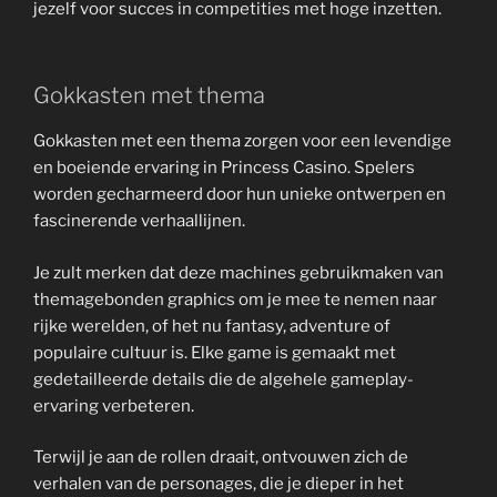
jezelf voor succes in competities met hoge inzetten.
Gokkasten met thema
Gokkasten met een thema zorgen voor een levendige
en boeiende ervaring in Princess Casino. Spelers
worden gecharmeerd door hun unieke ontwerpen en
fascinerende verhaallijnen.
Je zult merken dat deze machines gebruikmaken van
themagebonden graphics om je mee te nemen naar
rijke werelden, of het nu fantasy, adventure of
populaire cultuur is. Elke game is gemaakt met
gedetailleerde details die de algehele gameplay-
ervaring verbeteren.
Terwijl je aan de rollen draait, ontvouwen zich de
verhalen van de personages, die je dieper in het