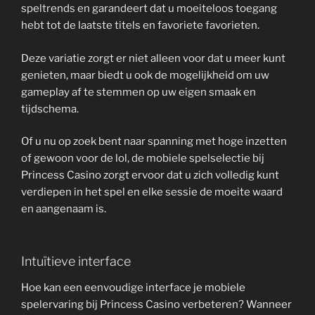
speltrends en garandeert dat u moeiteloos toegang
hebt tot de laatste titels en favoriete favorieten.
Deze variatie zorgt er niet alleen voor dat u meer kunt
genieten, maar biedt u ook de mogelijkheid om uw
gameplay af te stemmen op uw eigen smaak en
tijdschema.
Of u nu op zoek bent naar spanning met hoge inzetten
of gewoon voor de lol, de mobiele spelselectie bij
Princess Casino zorgt ervoor dat u zich volledig kunt
verdiepen in het spel en elke sessie de moeite waard
en aangenaam is.
Intuïtieve interface
Hoe kan een eenvoudige interface je mobiele
spelervaring bij Princess Casino verbeteren? Wanneer