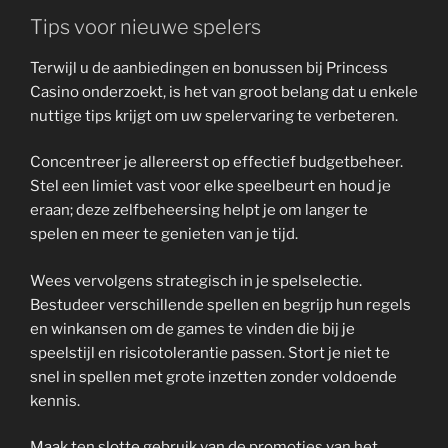
Tips voor nieuwe spelers
Terwijl u de aanbiedingen en bonussen bij Princess
Casino onderzoekt, is het van groot belang dat u enkele
nuttige tips krijgt om uw spelervaring te verbeteren.
Concentreer je allereerst op effectief budgetbeheer.
Stel een limiet vast voor elke speelbeurt en houd je
eraan; deze zelfbeheersing helpt je om langer te
spelen en meer te genieten van je tijd.
Wees vervolgens strategisch in je spelselectie.
Bestudeer verschillende spellen en begrijp hun regels
en winkansen om de games te vinden die bij je
speelstijl en risicotolerantie passen. Stort je niet te
snel in spellen met grote inzetten zonder voldoende
kennis.
Maak ten slotte gebruik van de promoties van het