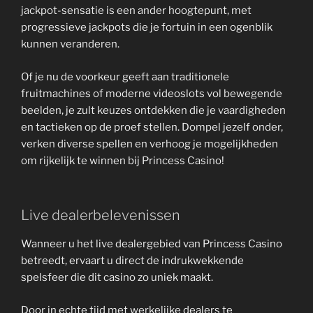
jackpot-sensatie is een ander hoogtepunt, met
progressieve jackpots die je fortuin in een ogenblik
kunnen veranderen.
Of je nu de voorkeur geeft aan traditionele
fruitmachines of moderne videoslots vol bewegende
beelden, je zult keuzes ontdekken die je vaardigheden
en tactieken op de proef stellen. Dompel jezelf onder,
verken diverse spellen en verhoog je mogelijkheden
om rijkelijk te winnen bij Princess Casino!
Live dealerbelevenissen
Wanneer u het live dealergebied van Princess Casino
betreedt, ervaart u direct de indrukwekkende
spelsfeer die dit casino zo uniek maakt.
Door in echte tijd met werkelijke dealers te