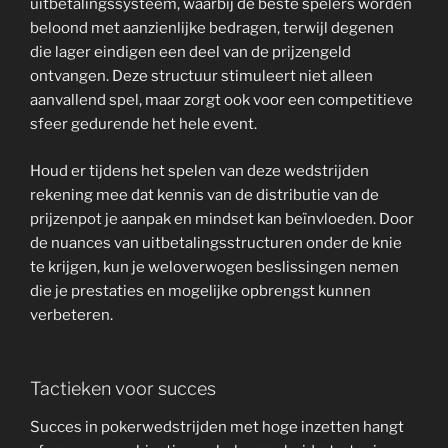
uitbetalingssysteem, waarbij de beste spelers worden
beloond met aanzienlijke bedragen, terwijl degenen
die lager eindigen een deel van de prijzengeld
ontvangen. Deze structuur stimuleert niet alleen
aanvallend spel, maar zorgt ook voor een competitieve
sfeer gedurende het hele event.
Houd er tijdens het spelen van deze wedstrijden
rekening mee dat kennis van de distributie van de
prijzenpot je aanpak en mindset kan beïnvloeden. Door
de nuances van uitbetalingsstructuren onder de knie
te krijgen, kun je weloverwogen beslissingen nemen
die je prestaties en mogelijke opbrengst kunnen
verbeteren.
Tactieken voor succes
Succes in pokerwedstrijden met hoge inzetten hangt