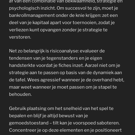
af van een combinatie van bekwaamheid, strategie en
psychologisch inzicht. Om succesvol te zijn, moet je
bankrollmanagement onder de knie krijgen: zet een
deel van je kapitaal apart voor toernooien, zodat je
verliezen kunt opvangen zonder je strategie te
verstoren.
Net zo belangrijk is risicoanalyse: evalueer de
tendensen van je tegenstanders en je eigen
handsterkte voordat je fiches inzet. Aarzel niet om je
strategie aan te passen op basis van de dynamiek aan
de tafel. Wees agressief wanneer je de overhand hebt,
maar weet wanneer je moet passen om je stapel te
behouden.
Gebruik plaatsing om het snelheid van het spel te
bepalen en blijf je altijd bewust van je
gemoedstoestand – tilt kan je voorspoed saboteren.
Concentreer je op deze elementen en je positioneert