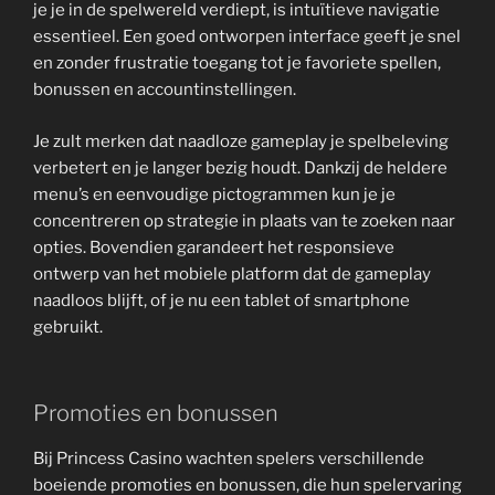
je je in de spelwereld verdiept, is intuïtieve navigatie
essentieel. Een goed ontworpen interface geeft je snel
en zonder frustratie toegang tot je favoriete spellen,
bonussen en accountinstellingen.
Je zult merken dat naadloze gameplay je spelbeleving
verbetert en je langer bezig houdt. Dankzij de heldere
menu’s en eenvoudige pictogrammen kun je je
concentreren op strategie in plaats van te zoeken naar
opties. Bovendien garandeert het responsieve
ontwerp van het mobiele platform dat de gameplay
naadloos blijft, of je nu een tablet of smartphone
gebruikt.
Promoties en bonussen
Bij Princess Casino wachten spelers verschillende
boeiende promoties en bonussen, die hun spelervaring