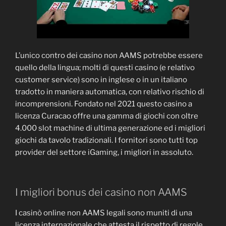
L’unico contro dei casino non AAMS potrebbe essere
quello della lingua; molti di questi casino (e relativo
customer service) sono in inglese o in un italiano
tradotto in maniera automatica, con relativo rischio di
incomprensioni. Fondato nel 2021 questo casino a
licenza Curacao offre una gamma di giochi con oltre
4.000 slot machine di ultima generazione ed i migliori
giochi da tavolo tradizionali. I fornitori sono tutti top
provider del settore iGaming, i migliori in assoluto.
I migliori bonus dei casino non AAMS
I casinò online non AAMS legali sono muniti di una
licenza internazionale che attesta il rispetto di regole