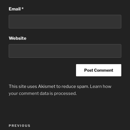
Email
*
Website
This site uses Akismet to reduce spam.
Learn how
your comment data is processed
.
Post
Previous
PREVIOUS