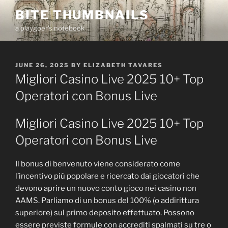
Skip
BITE THUMBNAILS
to
a playgoer's notebook
content
POSTED
JUNE 26, 2025
BY
ELIZABETH TAVARES
ON
Migliori Casino Live 2025 10+ Top
Operatori con Bonus Live
Migliori Casino Live 2025 10+ Top
Operatori con Bonus Live
Il bonus di benvenuto viene considerato come
l’incentivo più popolare e ricercato dai giocatori che
devono aprire un nuovo conto gioco nei casino non
AAMS. Parliamo di un bonus del 100% (o addirittura
superiore) sul primo deposito effettuato. Possono
essere previste formule con accrediti spalmati su tre o