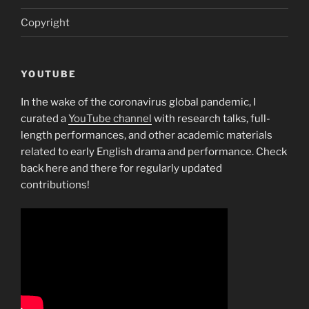
Copyright
YOUTUBE
In the wake of the coronavirus global pandemic, I
curated a
YouTube channel
with research talks, full-
length performances, and other academic materials
related to early English drama and performance. Check
back here and there for regularly updated
contributions!