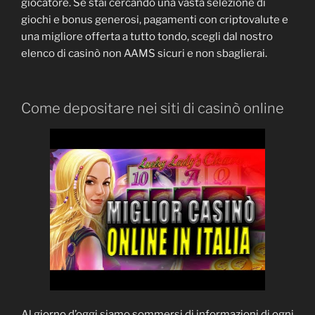
giocatore. Se stai cercando una vasta selezione di
giochi e bonus generosi, pagamenti con criptovalute e
una migliore offerta a tutto tondo, scegli dal nostro
elenco di casinò non AAMS sicuri e non sbaglierai.
Come depositare nei siti di casinò online
Al giorno d’oggi siamo sommersi di informazioni di ogni