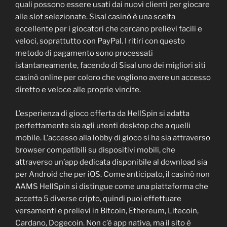
quali possono essere usati dai nuovi clienti per giocare
alle slot selezionate. Sisal casinò è una scelta
eccellente per i giocatori che cercano prelievi facili e
veloci, soprattutto con PayPal. I ritiri con questo
metodo di pagamento sono processati
istantaneamente, facendo di Sisal uno dei migliori siti
casinò online per coloro che vogliono avere un accesso
diretto e veloce alle proprie vincite.
L’esperienza di gioco offerta da HellSpin si adatta
perfettamente sia agli utenti desktop che a quelli
mobile. L’accesso alla lobby di gioco si ha sia attraverso
browser compatibili su dispositivi mobili, che
attraverso un’app dedicata disponibile al download sia
per Android che per iOS​​. Come anticipato, il casinò non
AAMS HellSpin si distingue come una piattaforma che
accetta 5 diverse cripto, quindi puoi effettuare
versamenti e prelievi in Bitcoin, Ethereum, Litecoin,
Cardano, Dogecoin​​. Non c’è app nativa, ma il sito è