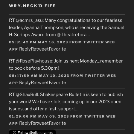
WRY-NECK’D FIFE
RT
@acmrs_asu
: Many congratulations to our fearless
leader, Ayanna Thompson, who is receiving the Samuel
H. Scripps Award from
@Theatrefora
…
05:31:42 PM MAY 16, 2023
FROM
TWITTER WEB
Reply
Retweet
Favorite
APP
RT
@RosePlayhouse
: Join us next Monday…remember
to book before 5.30pm!
08:47:59 AM MAY 10, 2023
FROM
TWITTER WEB
Reply
Retweet
Favorite
APP
RT
@ShaxBull
: Shakespeare Bulletin is keen to publish
your work! We have slots coming up in our 2023 open
issues, and offer a fast, support…
01:29:06 PM MAY 09, 2023
FROM
TWITTER WEB
Reply
Retweet
Favorite
APP