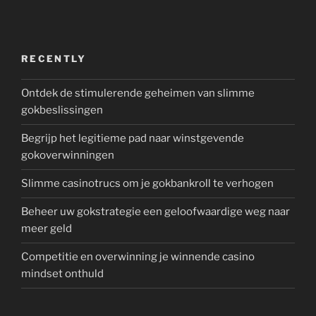
RECENTLY
Ontdek de stimulerende geheimen van slimme
gokbeslissingen
Begrijp het legitieme pad naar winstgevende
gokoverwinningen
Slimme casinotrucs om je gokbankroll te verhogen
Beheer uw gokstrategie een geloofwaardige weg naar
meer geld
Competitie en overwinning je winnende casino
mindset onthuld