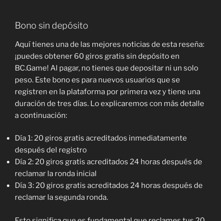
Bono sin depósito
Aquí tienes una de las mejores noticias de esta reseña:
¡puedes obtener 60 giros gratis sin depósito en
BC.Game! Al pagar, no tienes que depositar ni un solo
peso. Este bono es para nuevos usuarios que se
registren en la plataforma por primera vez y tiene una
duración de tres días. Lo explicaremos con más detalle
a continuación:
Día 1: 20 giros gratis acreditados inmediatamente
después del registro
Día 2: 20 giros gratis acreditados 24 horas después de
reclamar la ronda inicial
Día 3: 20 giros gratis acreditados 24 horas después de
reclamar la segunda ronda.
Esto significa que es fundamental que reclames tus 20