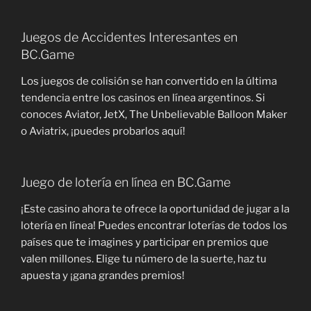
Juegos de Accidentes Interesantes en
BC.Game
Los juegos de colisión se han convertido en la última
tendencia entre los casinos en línea argentinos. Si
conoces Aviator, JetX, The Unbelievable Balloon Maker
o Aviatrix, ¡puedes probarlos aquí!
Juego de lotería en línea en BC.Game
¡Este casino ahora te ofrece la oportunidad de jugar a la
lotería en línea! Puedes encontrar loterías de todos los
países que te imagines y participar en premios que
valen millones. Elige tu número de la suerte, haz tu
apuesta y ¡gana grandes premios!