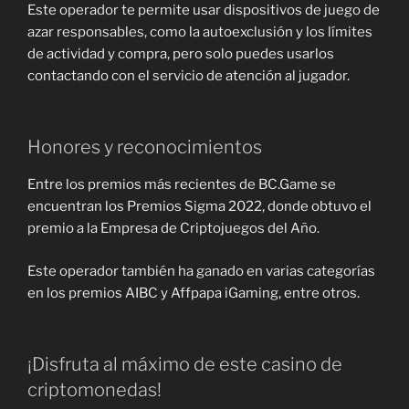
Este operador te permite usar dispositivos de juego de
azar responsables, como la autoexclusión y los límites
de actividad y compra, pero solo puedes usarlos
contactando con el servicio de atención al jugador.
Honores y reconocimientos
Entre los premios más recientes de BC.Game se
encuentran los Premios Sigma 2022, donde obtuvo el
premio a la Empresa de Criptojuegos del Año.
Este operador también ha ganado en varias categorías
en los premios AIBC y Affpapa iGaming, entre otros.
¡Disfruta al máximo de este casino de
criptomonedas!