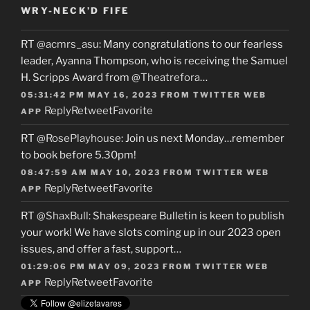
WRY-NECK’D FIFE
RT
@acmrs_asu
: Many congratulations to our fearless
leader, Ayanna Thompson, who is receiving the Samuel
H. Scripps Award from
@Theatrefora
…
05:31:42 PM MAY 16, 2023
FROM
TWITTER WEB
Reply
Retweet
Favorite
APP
RT
@RosePlayhouse
: Join us next Monday…remember
to book before 5.30pm!
08:47:59 AM MAY 10, 2023
FROM
TWITTER WEB
Reply
Retweet
Favorite
APP
RT
@ShaxBull
: Shakespeare Bulletin is keen to publish
your work! We have slots coming up in our 2023 open
issues, and offer a fast, support…
01:29:06 PM MAY 09, 2023
FROM
TWITTER WEB
Reply
Retweet
Favorite
APP