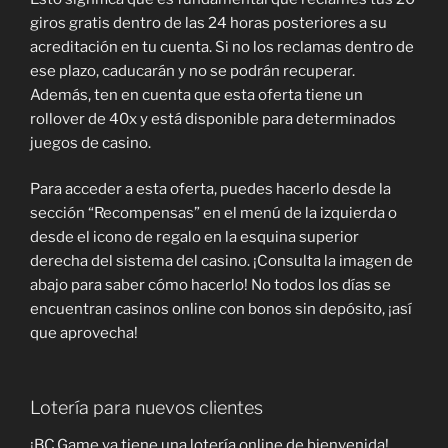
giros gratis dentro de las 24 horas posteriores a su
acreditación en tu cuenta. Si no los reclamas dentro de
ese plazo, caducarán y no se podrán recuperar.
Además, ten en cuenta que esta oferta tiene un
rollover de 40x y está disponible para determinados
juegos de casino.
Para acceder a esta oferta, puedes hacerlo desde la
sección “Recompensas” en el menú de la izquierda o
desde el icono de regalo en la esquina superior
derecha del sistema del casino. ¡Consulta la imagen de
abajo para saber cómo hacerlo! No todos los días se
encuentran casinos online con bonos sin depósito, ¡así
que aprovecha!
Lotería para nuevos clientes
¡BC.Game ya tiene una lotería online de bienvenida!