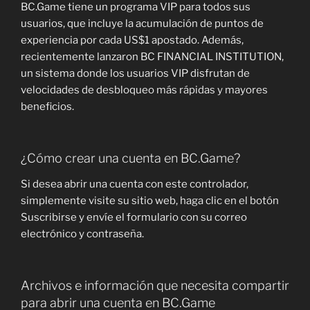
BC.Game tiene un programa VIP para todos sus
usuarios, que incluye la acumulación de puntos de
experiencia por cada US$1 apostado. Además,
recientemente lanzaron BC FINANCIAL INSTITUTION,
un sistema donde los usuarios VIP disfrutan de
velocidades de desbloqueo más rápidas y mayores
beneficios.
¿Cómo crear una cuenta en BC.Game?
Si desea abrir una cuenta con este controlador,
simplemente visite su sitio web, haga clic en el botón
Suscribirse y envíe el formulario con su correo
electrónico y contraseña.
Archivos e información que necesita compartir
para abrir una cuenta en BC.Game