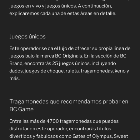
juegos en vivo y juegos únicos. A continuación,
explicaremos cada una de estas áreas en detalle.
Juegos únicos
Este operador se da el lujo de ofrecer su propia línea de
juegos bajo la marca BC Originals. En la sección de BC
Brand, encontrarás 25 juegos únicos, incluyendo
dados, juegos de choque, ruleta, tragamonedas, keno y
más.
Tragamonedas que recomendamos probar en
BC.Game
Entre las más de 4700 tragamonedas que puedes
disfrutar en este operador, encontrarás títulos
divertidos y fabulosos como Gates of Olympus, Sweet