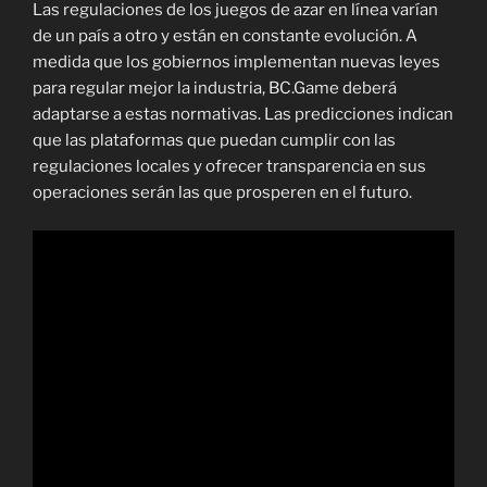
Las regulaciones de los juegos de azar en línea varían
de un país a otro y están en constante evolución. A
medida que los gobiernos implementan nuevas leyes
para regular mejor la industria, BC.Game deberá
adaptarse a estas normativas. Las predicciones indican
que las plataformas que puedan cumplir con las
regulaciones locales y ofrecer transparencia en sus
operaciones serán las que prosperen en el futuro.