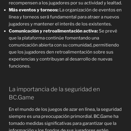
recompensen a los jugadores por su actividad y lealtad.
Más eventos y torneos:
La organización de eventos en
línea y torneos será fundamental para atraer a nuevos
jugadores y mantener el interés de los existentes.
Comunicación y retroalimentación activa:
Se prevé
que la plataforma continúe fomentando una
comunicación abierta con su comunidad, permitiendo
que los jugadores den retroalimentación sobre sus
experiencias y contribuyan al desarrollo de nuevas
funciones.
La importancia de la seguridad en
BC.Game
En el mundo de los juegos de azar en línea, la seguridad
siempre es una preocupación primordial. BC.Game ha
tomado medidas significativas para garantizar que la
información y los fondos de sus jugadores estén