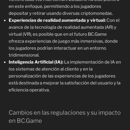
en este enfoque, permitiendo a los jugadores
depositar y retirar usando diversas criptomonedas.
Experiencias de realidad aumentada y virtual:
Con el
avance de la tecnología de realidad aumentada (AR) y
virtual (VR), es posible que en el futuro BC.Game
ofrezca experiencias de juego más inmersivas, donde
los jugadores podrían interactuar en un entorno
tridimensional.
Inteligencia Artificial (IA):
La implementación de IA en
los sistemas de atención al cliente y en la
personalización de las experiencias de los jugadores
está destinada a mejorar la satisfacción del usuario y la
eficiencia operativa.
Cambios en las regulaciones y su impacto
en BC.Game