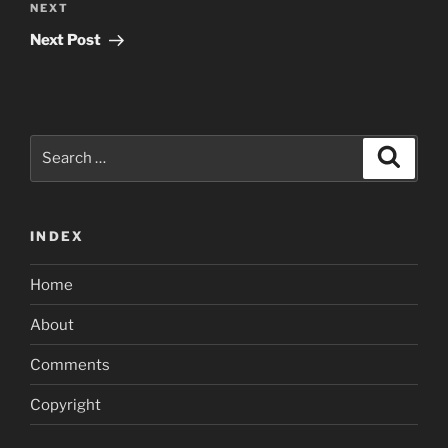
Next
NEXT
Post
Next Post
Search
Search
for:
INDEX
Home
About
Comments
Copyright