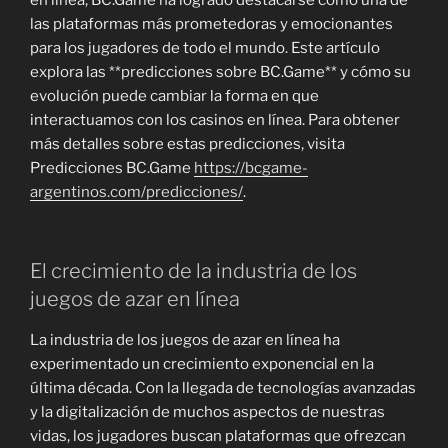
en línea, BC.Game ha logrado destacarse como una de
las plataformas más prometedoras y emocionantes
para los jugadores de todo el mundo. Este artículo
explora las **predicciones sobre BC.Game** y cómo su
evolución puede cambiar la forma en que
interactuamos con los casinos en línea. Para obtener
más detalles sobre estas predicciones, visita
Predicciones BC.Game
https://bcgame-
argentinos.com/predicciones/
.
El crecimiento de la industria de los
juegos de azar en línea
La industria de los juegos de azar en línea ha
experimentado un crecimiento exponencial en la
última década. Con la llegada de tecnologías avanzadas
y la digitalización de muchos aspectos de nuestras
vidas, los jugadores buscan plataformas que ofrezcan