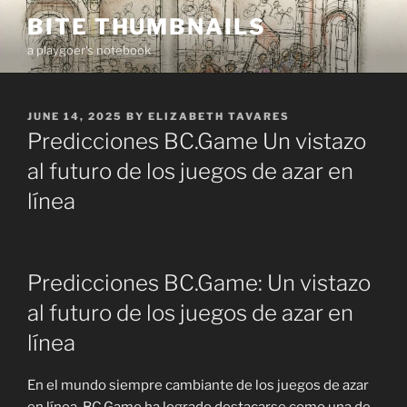
Skip
BITE THUMBNAILS
to
a playgoer's notebook
content
POSTED
JUNE 14, 2025
BY
ELIZABETH TAVARES
ON
Predicciones BC.Game Un vistazo
al futuro de los juegos de azar en
línea
Predicciones BC.Game: Un vistazo
al futuro de los juegos de azar en
línea
En el mundo siempre cambiante de los juegos de azar