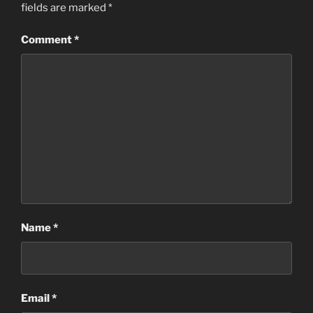
fields are marked
*
Comment
*
Name
*
Email
*