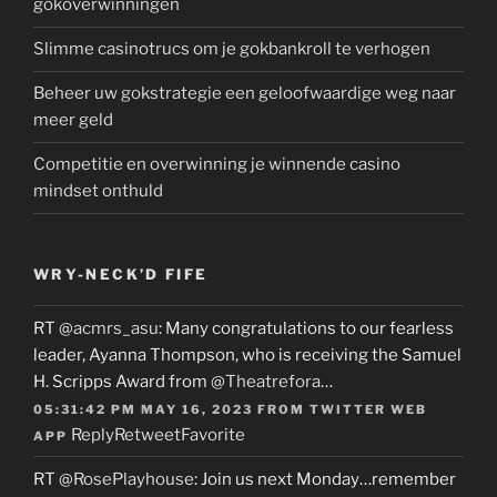
gokoverwinningen
Slimme casinotrucs om je gokbankroll te verhogen
Beheer uw gokstrategie een geloofwaardige weg naar
meer geld
Competitie en overwinning je winnende casino
mindset onthuld
WRY-NECK’D FIFE
RT
@acmrs_asu
: Many congratulations to our fearless
leader, Ayanna Thompson, who is receiving the Samuel
H. Scripps Award from
@Theatrefora
…
05:31:42 PM MAY 16, 2023
FROM
TWITTER WEB
Reply
Retweet
Favorite
APP
RT
@RosePlayhouse
: Join us next Monday…remember