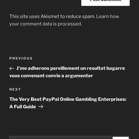
This site uses Akismet to reduce spam.
Learn how
your comment data is processed
.
Post
Previous
PREVIOUS
navigation
Post
J’me adherons pareillement un resultat bagarre
vous convenant convie a argumenter
Next
NEXT
Post
The Very Best PayPal Online Gambling Enterprises:
A Full Guide