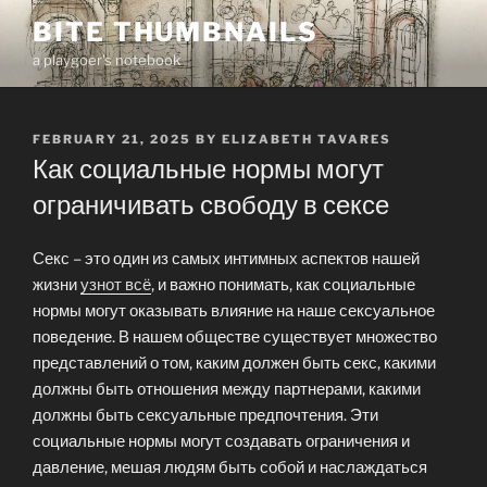
Skip
BITE THUMBNAILS
to
a playgoer's notebook
content
POSTED
FEBRUARY 21, 2025
BY
ELIZABETH TAVARES
ON
Как социальные нормы могут
ограничивать свободу в сексе
Секс – это один из самых интимных аспектов нашей
жизни
узнот всё
, и важно понимать, как социальные
нормы могут оказывать влияние на наше сексуальное
поведение. В нашем обществе существует множество
представлений о том, каким должен быть секс, какими
должны быть отношения между партнерами, какими
должны быть сексуальные предпочтения. Эти
социальные нормы могут создавать ограничения и
давление, мешая людям быть собой и наслаждаться