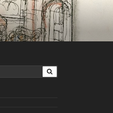
Search