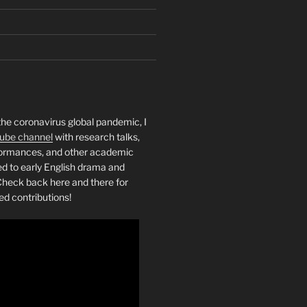
the coronavirus global pandemic, I
ube channel
with research talks,
rformances, and other academic
ed to early English drama and
heck back here and there for
ed contributions!