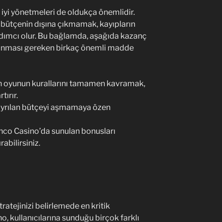
ni iyi yönetmeleri de oldukça önemlidir.
 bütçenin dışına çıkmamak, kayıpların
rdımcı olur. Bu bağlamda, aşağıda kazanç
lınması gereken birkaç önemli madde
 oyunun kurallarını tamamen kavramak,
tırır.
ayrılan bütçeyi aşmamaya özen
nco Casino’da sunulan bonusları
abilirsiniz.
atejinizi belirlemede en kritik
no, kullanıcılarına sunduğu birçok farklı