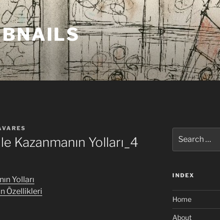
MBNAILS
AVARES
Search
le Kazanmanın Yolları_4
for:
INDEX
ın Yolları
 Özellikleri
Home
About