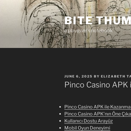
Skip
to
BITE THU
content
a playgoer's notebook
POSTED
JUNE 6, 2025
BY
ELIZABETH T
ON
Pinco Casino APK i
Pinco Casino APK ile Kazanman
Pinco Casino APK’nın Öne Çıkan
Kullanıcı Dostu Arayüz
Mobil Oyun Deneyimi