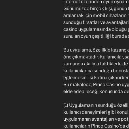
internet üzerinden oyun oynama
Günümüzde birçok kişi, günün h
aralamak için mobil cihazlarını
sunduğu fırsatlar ve avantajlar
casino uygulamasında olduğu gi
sunulan oyun çeşitliliği burada
Bu uygulama, özellikle kazanç el
öne çıkmaktadır. Kullanıcılar, s
zamanda akıllıca taktiklerle de k
kullanıcılarına sunduğu bonus
eğlencesini iki katına çıkarırke
Bu makalede, Pinco Casino uygu
elde edebileceği konusunda der
(1) Uygulamanın sunduğu özellik
kullanıcı deneyimleri gibi konul
uygulamanın avantajları ve pota
kullanıcıların Pinco Casino’da d