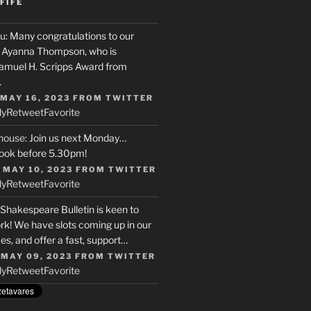
FIFE
u
: Many congratulations to our
r, Ayanna Thompson, who is
Samuel H. Scripps Award from
…
 MAY 16, 2023
FROM
TWITTER
ly
Retweet
Favorite
house
: Join us next Monday…
ook before 5.30pm!
 MAY 10, 2023
FROM
TWITTER
ly
Retweet
Favorite
 Shakespeare Bulletin is keen to
rk! We have slots coming up in our
s, and offer a fast, support…
 MAY 09, 2023
FROM
TWITTER
ly
Retweet
Favorite