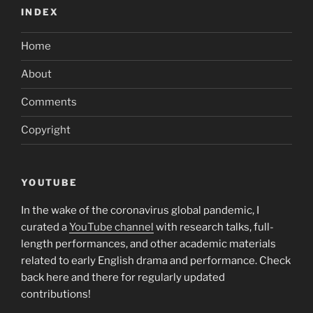
INDEX
Home
About
Comments
Copyright
YOUTUBE
In the wake of the coronavirus global pandemic, I
curated a
YouTube channel
with research talks, full-
length performances, and other academic materials
related to early English drama and performance. Check
back here and there for regularly updated
contributions!