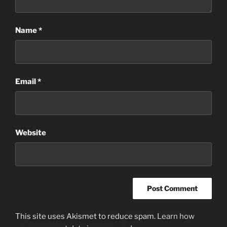
Name
*
Email
*
Website
This site uses Akismet to reduce spam.
Learn how