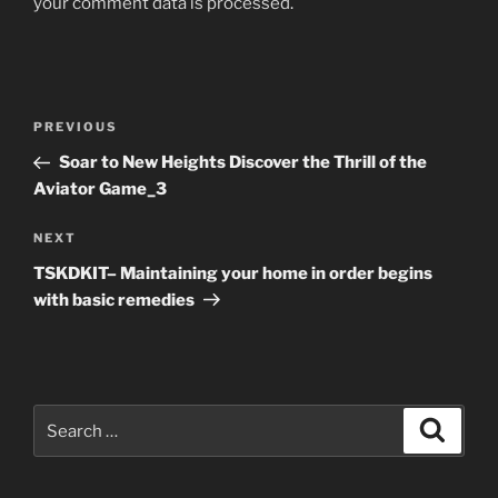
your comment data is processed
.
Post
Previous
PREVIOUS
navigation
Post
Soar to New Heights Discover the Thrill of the
Aviator Game_3
Next
NEXT
Post
TSKDKIT– Maintaining your home in order begins
with basic remedies
Search
Search
for: