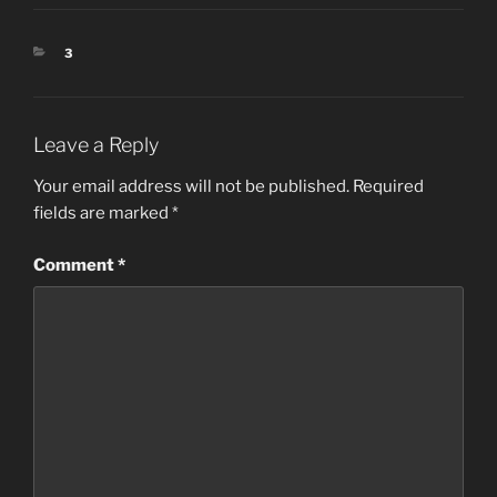
CATEGORIES
3
Leave a Reply
Your email address will not be published.
Required
fields are marked
*
Comment
*