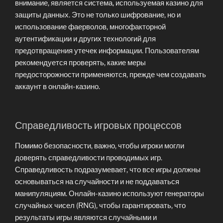
внимание, является система, используемая казино для
защиты данных. Это не только шифрование, но и
использование фаерволов, многофакторной
аутентификации и других технологий для
предотвращения утечек информации. Пользователям
рекомендуется проверять, какие меры
предосторожности применяются, прежде чем создавать
аккаунт в онлайн-казино.
Справедливость игровых процессов
Помимо безопасности, важно, чтобы игроки могли
доверять справедливости проводимых игр.
Справедливость подразумевает, что все игры должны
основываться на случайности и не поддаваться
манипуляциям. Онлайн-казино используют генераторы
случайных чисел (RNG), чтобы гарантировать, что
результаты игры являются случайными и