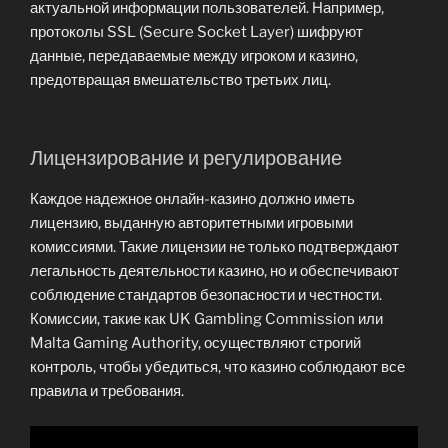
актуальной информации пользователей. Например,
протоколы SSL (Secure Socket Layer) шифруют
данные, передаваемые между игроком и казино,
предотвращая вмешательство третьих лиц.
Лицензирование и регулирование
Каждое надежное онлайн-казино должно иметь
лицензию, выданную авторитетными игровыми
комиссиями. Такие лицензии не только подтверждают
легальность деятельности казино, но и обеспечивают
соблюдение стандартов безопасности и честности.
Комиссии, такие как UK Gambling Commission или
Malta Gaming Authority, осуществляют строгий
контроль, чтобы убедиться, что казино соблюдают все
правила и требования.