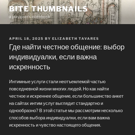
Skip
BITE THUMBNAILS
to
a playgoer's notebook
content
POSTED
APRIL 18, 2025
BY
ELIZABETH TAVARES
ON
Где найти честное общение: выбор
индивидуалки, если важна
искренность
Интимные услуги стали неотъемлемой частью
повседневной жизни многих людей. Но как найти
честное и искреннее общение, если большинство анкет
на сайтах интим услуг выглядит стандартно и
однообразно? В этой статье мы рассмотрим несколько
способов выбора индивидуалки, если вам важна
искренность и чувство настоящего общения.