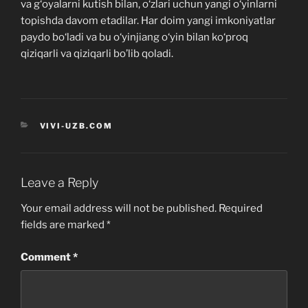
va g‘oyalarni kutish bilan, o‘zlari uchun yangi o‘yinlarni
topishda davom etadilar. Har doim yangi imkoniyatlar
paydo bo‘ladi va bu o‘yinjiang o‘yin bilan ko‘proq
qiziqarli va qiziqarli bo’lib qoladi.
CATEGORIES
VIVI-UZB.COM
Leave a Reply
Your email address will not be published.
Required
fields are marked
*
Comment
*