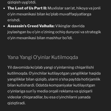
qiziqish uyg’otdi.
The Last of Us Part II:
Muxlislar san’at, hikoya va jonli
o’yin mexanikasi bilan ko’plab muvaffaqiyatlarga
erishdi.
Assassin’s Creed Valhalla:
Vikinglar davrida
joylashgan bu o’yin o’zining ochiq dunyosi va strategik
o’yin mexanikasi bilan mashhur bo’ldi.
Yana Yangi O‘yinlar Kutilmoqda
Yil davomida ko’plab yangi o‘yinlarning chiqarilishi
kutilmoqda. O‘yinchilar kutilayotgan yangiliklar haqida
yangiliklar bilan qiziqib, ularni o‘sha paytda hotirjamlik
bilan kutishardi. Odatda kompaniyalar kutilayotgan
o‘yinlariga sun’iy media orqali reklama va qiziqarli
videolar chiqaradilar, bu esa o‘yinchilarni yanada
qiziqtiradi.