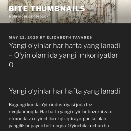
Skip
BITE THUMBNAILS
to
a playgoer's notebook
content
POSTED
MAY 22, 2025
BY
ELIZABETH TAVARES
ON
Yangi o‘yinlar har hafta yangilanadi
– O‘yin olamida yangi imkoniyatlar
0
Yangi o‘yinlar har hafta yangilanadi
Bugungi kunda o‘yin industriyasi juda tez
rivojlanmoqda. Har hafta yangi o‘yinlar bozorni zabt
etmoqda va o‘yinchilarni qiziqtirayotgan ko‘plab
yangiliklar paydo bo‘lmoqda. O‘yinchilar uchun bu