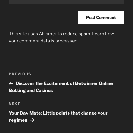
This site uses Akismet to reduce spam.
Learn how
your comment data is processed
.
Post
Previous
PREVIOUS
navigation
Post
Discover the Excitement of Betwinner Online
Betting and Casinos
Next
NEXT
Post
Your Day Mate: Little points that change your
regimen