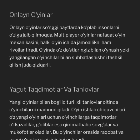
Onlayn O‘yinlar
Onlayn o‘yinlar so‘nggi paytlarda ko’plab insonlarni
o‘ziga jalb qilmoqda. Multiplayer o‘yinlar nafaqat o’yin
mexanikasini, balki o’yin ichida jamoallikni ham
rivojlantiradi. O‘yinda o’z do’stlaringiz bilan o’ynash yoki
yangilangan o‘yinchilar bilan suhbatlashishni tashkil
qilish juda qiziqarli.
Yagut Taqdimotlar Va Tanlovlar
Yangi o‘yinlar bilan bog’liq turli xil tanlovlar oltinda
o‘yinchilarni mamnun qiladi. O‘yin ishlab chiquvchilari
o‘z yangi o‘yinlari uchun o‘yinchilarga taqdimotlar
o‘tkazadilar, g‘oliblar esa qimmatbaho sovg’alar va
mukofotlar oladilar. Bu o‘yinchilar orasida raqobat va
yangi o‘yinlarga qiziqishni oshiradi.