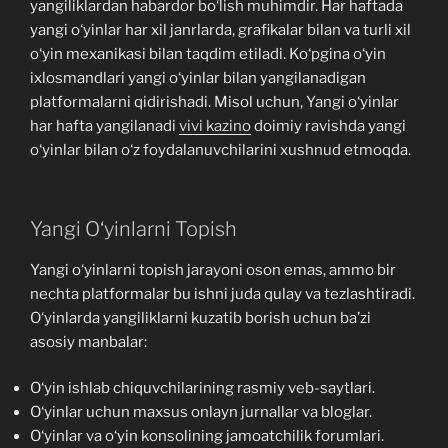
yangiliklardan habardor bo‘lish muhimdir. Har haftada
yangi o‘yinlar har xil janrlarda, grafikalar bilan va turli xil
o‘yin mexanikasi bilan taqdim etiladi. Ko‘pgina o‘yin
ixlosmandlari yangi o‘yinlar bilan yangilanadigan
platformalarni qidirishadi. Misol uchun, Yangi o‘yinlar
har hafta yangilanadi
vivi kazino
doimiy ravishda yangi
o‘yinlar bilan o‘z foydalanuvchilarini xushnud etmoqda.
Yangi O‘yinlarni Topish
Yangi o‘yinlarni topish jarayoni oson emas, ammo bir
nechta platformalar bu ishni juda qulay va tezlashtiradi.
O‘yinlarda yangiliklarni kuzatib borish uchun ba’zi
asosiy manbalar:
O‘yin ishlab chiquvchilarining rasmiy veb-saytlari.
O‘yinlar uchun maxsus onlayn jurnallar va bloglar.
O‘yinlar va o‘yin konsolining jamoatchilik forumlari.