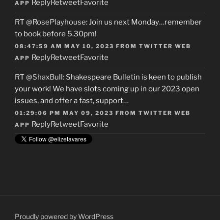
Reply
Retweet
Favorite
APP
RT
@RosePlayhouse
: Join us next Monday…remember
to book before 5.30pm!
08:47:59 AM MAY 10, 2023
FROM
TWITTER WEB
Reply
Retweet
Favorite
APP
RT
@ShaxBull
: Shakespeare Bulletin is keen to publish
your work! We have slots coming up in our 2023 open
issues, and offer a fast, support…
01:29:06 PM MAY 09, 2023
FROM
TWITTER WEB
Reply
Retweet
Favorite
APP
Proudly powered by WordPress