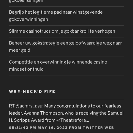
gokbeslissingen
Begrijp het legitieme pad naar winstgevende
gokoverwinningen
Slimme casinotrucs om je gokbankroll te verhogen
Beheer uw gokstrategie een geloofwaardige weg naar
meer geld
Competitie en overwinning je winnende casino
mindset onthuld
WRY-NECK’D FIFE
RT
@acmrs_asu
: Many congratulations to our fearless
leader, Ayanna Thompson, who is receiving the Samuel
H. Scripps Award from
@Theatrefora
…
05:31:42 PM MAY 16, 2023
FROM
TWITTER WEB