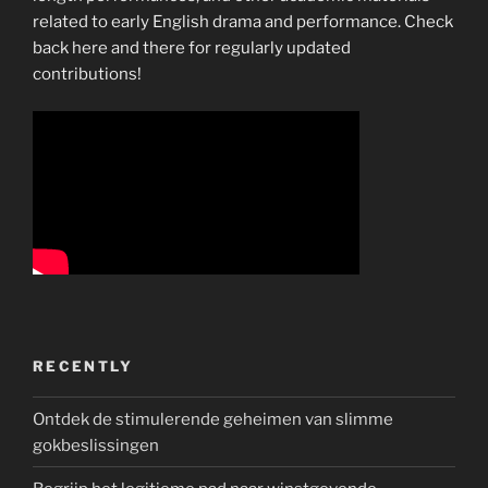
related to early English drama and performance. Check
back here and there for regularly updated
contributions!
RECENTLY
Ontdek de stimulerende geheimen van slimme
gokbeslissingen