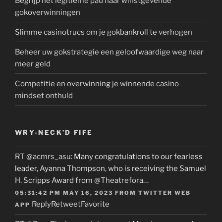
Begrijp het legitieme pad naar winstgevende
gokoverwinningen
Slimme casinotrucs om je gokbankroll te verhogen
Beheer uw gokstrategie een geloofwaardige weg naar
meer geld
Competitie en overwinning je winnende casino
mindset onthuld
WRY-NECK’D FIFE
RT
@acmrs_asu
: Many congratulations to our fearless
leader, Ayanna Thompson, who is receiving the Samuel
H. Scripps Award from
@Theatrefora
…
05:31:42 PM MAY 16, 2023
FROM
TWITTER WEB
Reply
Retweet
Favorite
APP