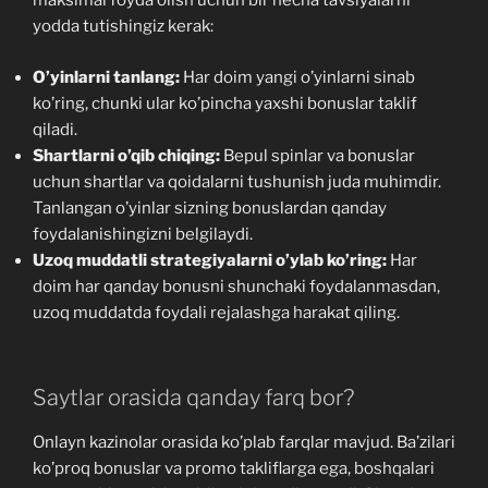
maksimal foyda olish uchun bir necha tavsiyalarni
yodda tutishingiz kerak:
O’yinlarni tanlang:
Har doim yangi o’yinlarni sinab
ko’ring, chunki ular ko’pincha yaxshi bonuslar taklif
qiladi.
Shartlarni o’qib chiqing:
Bepul spinlar va bonuslar
uchun shartlar va qoidalarni tushunish juda muhimdir.
Tanlangan o’yinlar sizning bonuslardan qanday
foydalanishingizni belgilaydi.
Uzoq muddatli strategiyalarni o’ylab ko’ring:
Har
doim har qanday bonusni shunchaki foydalanmasdan,
uzoq muddatda foydali rejalashga harakat qiling.
Saytlar orasida qanday farq bor?
Onlayn kazinolar orasida ko’plab farqlar mavjud. Ba’zilari
ko’proq bonuslar va promo takliflarga ega, boshqalari