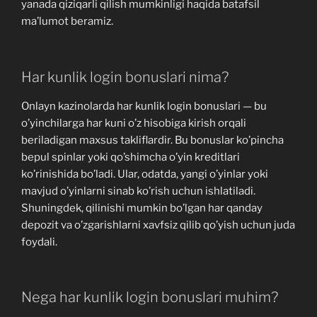
yanada qiziqarli qilish mumkinligi haqida batafsil
ma’lumot beramiz.
Har kunlik login bonuslari nima?
Onlayn kazinolarda har kunlik login bonuslari — bu
o’yinchilarga har kuni o’z hisobiga kirish orqali
beriladigan maxsus takliflardir. Bu bonuslar ko’pincha
bepul spinlar yoki qo’shimcha o’yin kreditlari
ko’rinishida bo’ladi. Ular, odatda, yangi o’yinlar yoki
mavjud o’yinlarni sinab ko’rish uchun ishlatiladi.
Shuningdek, qilinishi mumkin bo’lgan har qanday
depozit va o’zgarishlarni xavfsiz qilib qo’yish uchun juda
foydali.
Nega har kunlik login bonuslari muhim?