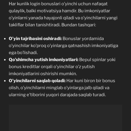
Har kunlik login bonuslari o’yinchi uchun nafaqat
qulaylik, balki motivatsiya hamdir. Bu imkoniyatlar
o’yinlarni yanada hayajonli qiladi va o’yinchilarni yangi
takliflar bilan tanishtiradi. Bundan tashqari:
O’yin tajribasini oshiradi:
Bonuslar yordamida
o’yinchilar ko’proq o’yinlarga qatnashish imkoniyatiga
ega bo’lishadi.
Qo’shimcha yutish imkoniyatlari:
Bepul spinlar yoki
bonus kreditlar orqali o’yinchilar o’z yutish
imkoniyatlarini oshirishi mumkin.
O’yinchilarni saqlab qoladi:
Har kuni biron bir bonus
olish, o’yinchilarni minglab o’yinlarga jalb qiladi va
ularning e’tiborini yuqori darajada saqlab turadi.