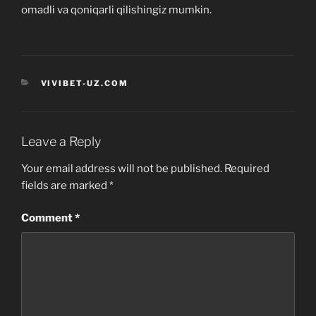
omadli va qoniqarli qilishingiz mumkin.
CATEGORIES
VIVIBET-UZ.COM
Leave a Reply
Your email address will not be published.
Required
fields are marked
*
Comment
*