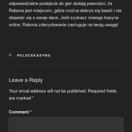
odpowiedzialne podejście do gier dodają pewności, że
Rabona jest miejscem, gdzie można dobrze się bawić i nie
obawiać się o swoje dane. Jeśli szukasz nowego kasyna
online, Rabona zdecydowanie zasługuje na twoją uwagę!
CATEGORIES
POLSCEKASYNO
Leave a Reply
Your email address will not be published.
Required fields
are marked
*
Comment
*