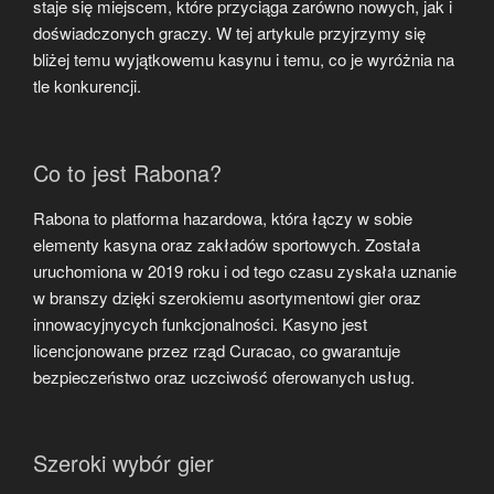
staje się miejscem, które przyciąga zarówno nowych, jak i
doświadczonych graczy. W tej artykule przyjrzymy się
bliżej temu wyjątkowemu kasynu i temu, co je wyróżnia na
tle konkurencji.
Co to jest Rabona?
Rabona to platforma hazardowa, która łączy w sobie
elementy kasyna oraz zakładów sportowych. Została
uruchomiona w 2019 roku i od tego czasu zyskała uznanie
w branszy dzięki szerokiemu asortymentowi gier oraz
innowacyjnycych funkcjonalności. Kasyno jest
licencjonowane przez rząd Curacao, co gwarantuje
bezpieczeństwo oraz uczciwość oferowanych usług.
Szeroki wybór gier