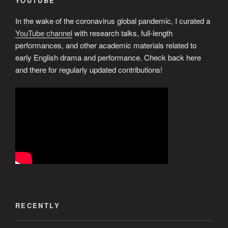
YOUTUBE
In the wake of the coronavirus global pandemic, I curated a
YouTube channel
with research talks, full-length
performances, and other academic materials related to
early English drama and performance. Check back here
and there for regularly updated contributions!
RECENTLY