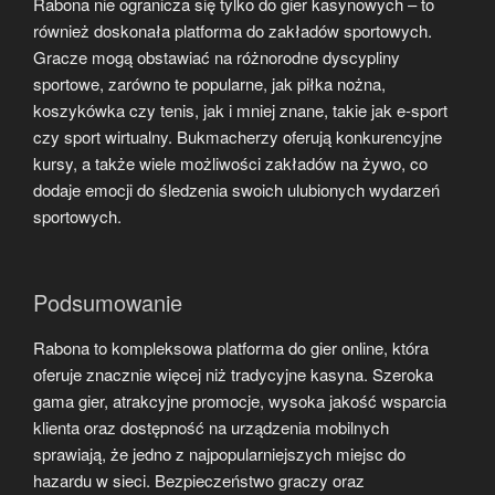
Rabona nie ogranicza się tylko do gier kasynowych – to
również doskonała platforma do zakładów sportowych.
Gracze mogą obstawiać na różnorodne dyscypliny
sportowe, zarówno te popularne, jak piłka nożna,
koszykówka czy tenis, jak i mniej znane, takie jak e-sport
czy sport wirtualny. Bukmacherzy oferują konkurencyjne
kursy, a także wiele możliwości zakładów na żywo, co
dodaje emocji do śledzenia swoich ulubionych wydarzeń
sportowych.
Podsumowanie
Rabona to kompleksowa platforma do gier online, która
oferuje znacznie więcej niż tradycyjne kasyna. Szeroka
gama gier, atrakcyjne promocje, wysoka jakość wsparcia
klienta oraz dostępność na urządzenia mobilnych
sprawiają, że jedno z najpopularniejszych miejsc do
hazardu w sieci. Bezpieczeństwo graczy oraz