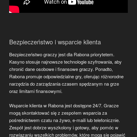
Bezpieczeństwo i wsparcie klienta
Bezpieczeństwo graczy jest dla Rabona priorytetem.
Kasyno stosuje najnowsze technologie szyfrowania, aby
chronić dane osobowe i finansowe graczy. Ponadto,
Rabona promuje odpowiedzialne gry, oferując różnorodne
narzędzia do zarządzania czasem spędzanym na grze
oraz limitami finansowymi.
Wsparcie klienta w Rabona jest dostępne 24/7. Gracze
mogą skontaktować się z zespołem wsparcia za
pośrednictwem czatu na żywo, e-maili lub telefonicznie.
Zespół jest dobrze wyszkolony i gotowy, aby pomóc w
rozwiązaniu wszelkich problemów, które mogą się pojawić